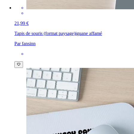
21,99 €
Tapis de souris (format paysage)
iguane affamé
Par fansinn