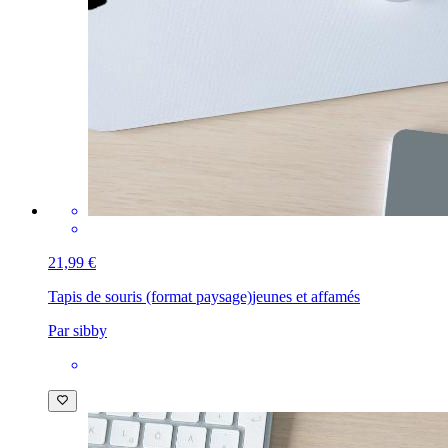
21,99 €
Tapis de souris (format paysage)
jeunes et affamés
Par sibby