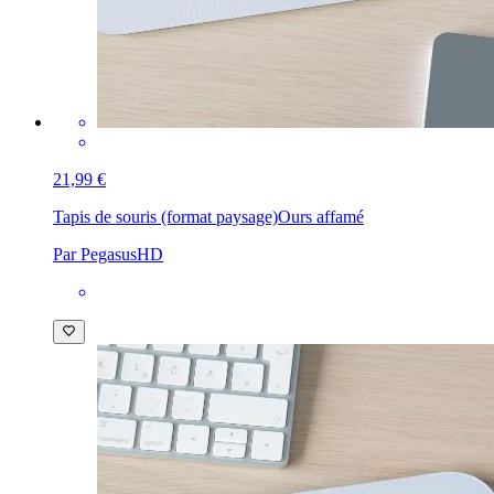
21,99 €
Tapis de souris (format paysage)
Ours affamé
Par PegasusHD