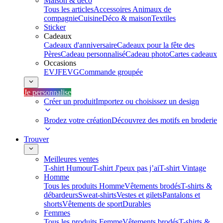
Maison & déco
Tous les articles
Accessoires Animaux de
compagnie
Cuisine
Déco & maison
Textiles
Sticker
Cadeaux
Cadeaux d'anniversaire
Cadeaux pour la fête des
Pères
Cadeau personnalisé
Cadeau photo
Cartes cadeaux
Occasions
EVJF
EVG
Commande groupée
Je personnalise
Créer un produit
Importez ou choisissez un design
Brodez votre création
Découvrez des motifs en broderie
Trouver
Meilleures ventes
T-shirt Humour
T-shirt J'peux pas j’ai
T-shirt Vintage
Homme
Tous les produits Homme
Vêtements brodés
T-shirts &
débardeurs
Sweat-shirts
Vestes et gilets
Pantalons et
shorts
Vêtements de sport
Durables
Femmes
Tous les produits Femme
Vêtements brodés
T-shirts &