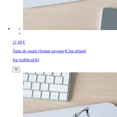
21,99 €
Tapis de souris (format paysage)
Chat affamé
Par SuRReal3D