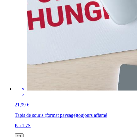
21,99 €
Tapis de souris (format paysage)
toujours affamé
Par T7S