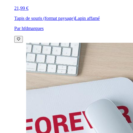
21,99 €
Tapis de souris (format paysage)
Lapin affamé
Par hfdmarques