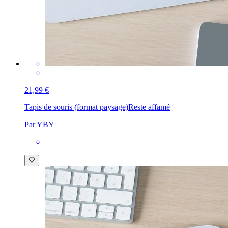
21,99 €
Tapis de souris (format paysage)
Reste affamé
Par YBY