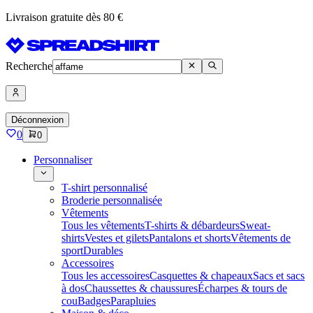
Livraison gratuite dès 80 €
Recherche
Déconnexion
0
0
Personnaliser
T-shirt personnalisé
Broderie personnalisée
Vêtements
Tous les vêtements
T-shirts & débardeurs
Sweat-
shirts
Vestes et gilets
Pantalons et shorts
Vêtements de
sport
Durables
Accessoires
Tous les accessoires
Casquettes & chapeaux
Sacs et sacs
à dos
Chaussettes & chaussures
Écharpes & tours de
cou
Badges
Parapluies