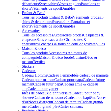
débardeurs
Sweat-shirts
Vestes et gilets
Pantalons et
shorts
Vêtements de sport
Durables
Enfant & Bébé
Tous les produits Enfant & Bébé
Vêtements brodés
T-
shirts & débardeurs
Sweat-shirts
Pantalons et
shorts
Vêtements de sport
Durables
Accessoires
Tous les accessoires
Accessoires brodés
Casquettes &
chapeaux
Sacs et sacs à dos
Chaussettes &
chaussures
Écharpes & tours de cou
Badges
Parapluies
Maison & déco
Tous les produits
Accessoires Animaux de
compagnie
Maison & déco brodé
Cuisine
Déco &
maison
Textiles
Stickers
Cadeaux
Cadeau Homme
Cadeau Femme
Idée cadeau de mariage​
Cadeau pour maman
Cadeau pour papa
Cadeau future
maman
Cadeau futur papa
Cadeau amie & cadeau
ami
Cadeau pour gamer
Idées de cadeaux d’anniversaire
Cadeau pour baby
shower
Cadeau de naissance
Cadeau de baptême
Noces
d’or
Noces d’argent
Cadeau de retraite
Cadeau grand-
mère
Cadeau grand-père
Cartes cadeaux
Produits officiels