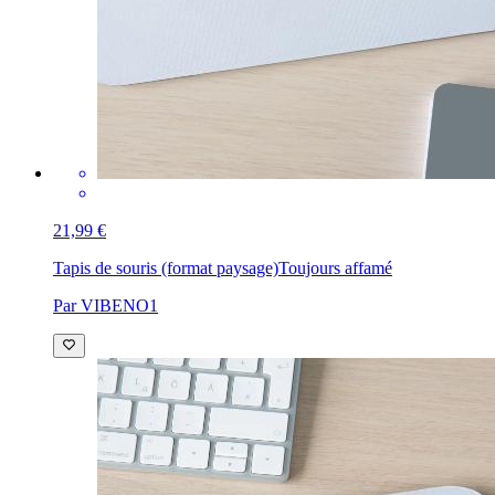
21,99 €
Tapis de souris (format paysage)
Toujours affamé
Par VIBENO1