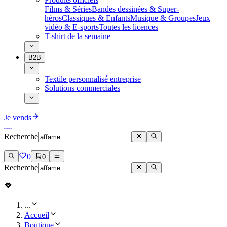
Films & Séries
Bandes dessinées & Super-
héros
Classiques & Enfants
Musique & Groupes
Jeux
vidéo & E-sports
Toutes les licences
T-shirt de la semaine
B2B
Textile personnalisé entreprise
Solutions commerciales
Je vends
Recherche
0
0
Recherche
...
Accueil
Boutique