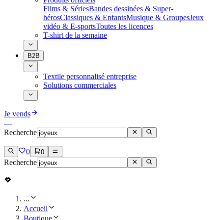
Films & Séries
Bandes dessinées & Super-
héros
Classiques & Enfants
Musique & Groupes
Jeux
vidéo & E-sports
Toutes les licences
T-shirt de la semaine
B2B
Textile personnalisé entreprise
Solutions commerciales
Je vends
Recherche
0
0
Recherche
...
Accueil
Boutique