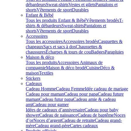
débardeurs
Sweat-shirts
Vestes et gilets
Pantalons et
shorts
Vêtements de sport
Durables
Enfant & Bébé
Tous les produits Enfant & Bébé
Vêtements brodés
T-
shirts & débardeurs
Sweat-shirts
Pantalons et
shorts
Vêtements de sport
Durables
Accessoires
Tous les accessoires
Accessoires brodés
Casquettes &
chapeaux
Sacs et sacs à dos
Chaussettes &
chaussures
Écharpes & tours de cou
Badges
Parapluies
Maison & déco
Tous les produits
Accessoires Animaux de
compagnie
Maison & déco brodé
Cuisine
Déco &
maison
Textiles
Stickers
Cadeaux
Cadeau Homme
Cadeau Femme
Idée cadeau de mariage​
Cadeau pour maman
Cadeau pour papa
Cadeau future
maman
Cadeau futur papa
Cadeau amie & cadeau
ami
Cadeau pour gamer
Idées de cadeaux d’anniversaire
Cadeau pour baby
shower
Cadeau de naissance
Cadeau de baptême
Noces
d’or
Noces d’argent
Cadeau de retraite
Cadeau grand-
mère
Cadeau grand-père
Cartes cadeaux
Produits officiels