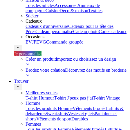
Maison & déco
Tous les articles
Accessoires Animaux de
compagnie
Cuisine
Déco & maison
Textiles
Sticker
Cadeaux
Cadeaux d'anniversaire
Cadeaux pour la fête des
Pères
Cadeau personnalisé
Cadeau photo
Cartes cadeaux
Occasions
EVJF
EVG
Commande groupée
Je personnalise
Créer un produit
Importez ou choisissez un design
Brodez votre création
Découvrez des motifs en broderie
Trouver
Meilleures ventes
T-shirt Humour
T-shirt J'peux pas j’ai
T-shirt Vintage
Homme
Tous les produits Homme
Vêtements brodés
T-shirts &
débardeurs
Sweat-shirts
Vestes et gilets
Pantalons et
shorts
Vêtements de sport
Durables
Femmes
Tous les produits Femme
Vêtements brodés
T-shirts &