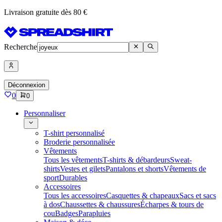
Livraison gratuite dès 80 €
Recherche
Déconnexion
0
0
Personnaliser
T-shirt personnalisé
Broderie personnalisée
Vêtements
Tous les vêtements
T-shirts & débardeurs
Sweat-
shirts
Vestes et gilets
Pantalons et shorts
Vêtements de
sport
Durables
Accessoires
Tous les accessoires
Casquettes & chapeaux
Sacs et sacs
à dos
Chaussettes & chaussures
Écharpes & tours de
cou
Badges
Parapluies