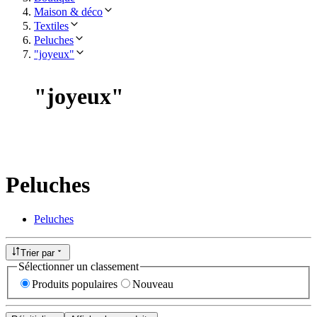
Maison & déco
Textiles
Peluches
"joyeux"
"
joyeux
"
Peluches
Peluches
Trier par
Sélectionner un classement
Produits populaires
Nouveau