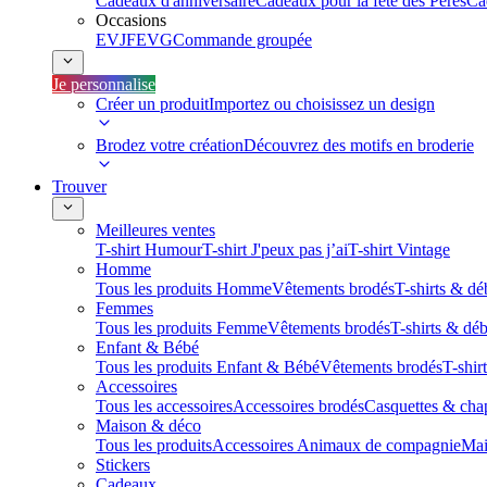
Cadeaux d'anniversaire
Cadeaux pour la fête des Pères
Ca
Occasions
EVJF
EVG
Commande groupée
Je personnalise
Créer un produit
Importez ou choisissez un design
Brodez votre création
Découvrez des motifs en broderie
Trouver
Meilleures ventes
T-shirt Humour
T-shirt J'peux pas j’ai
T-shirt Vintage
Homme
Tous les produits Homme
Vêtements brodés
T-shirts & dé
Femmes
Tous les produits Femme
Vêtements brodés
T-shirts & dé
Enfant & Bébé
Tous les produits Enfant & Bébé
Vêtements brodés
T-shir
Accessoires
Tous les accessoires
Accessoires brodés
Casquettes & cha
Maison & déco
Tous les produits
Accessoires Animaux de compagnie
Mai
Stickers
Cadeaux