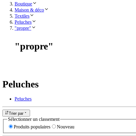
Boutique
Maison & déco
Textiles
Peluches
"propre"
"
propre
"
Peluches
Peluches
Trier par
Sélectionner un classement
Produits populaires
Nouveau