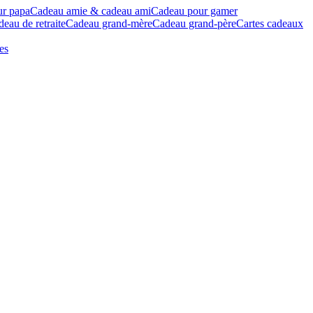
ur papa
Cadeau amie & cadeau ami
Cadeau pour gamer
eau de retraite
Cadeau grand-mère
Cadeau grand-père
Cartes cadeaux
es