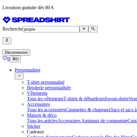
Livraison gratuite dès 80 €
Recherche
Déconnexion
0
0
Personnaliser
T-shirt personnalisé
Broderie personnalisée
Vêtements
Tous les vêtements
T-shirts & débardeurs
Sweat-shirts
Vest
Accessoires
Tous les accessoires
Casquettes & chapeaux
Sacs et sacs 
Maison & déco
Tous les articles
Accessoires Animaux de compagnie
Cuis
Sticker
Cadeaux