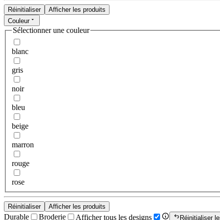
Réinitialiser
Afficher les produits
Couleur
Sélectionner une couleur
blanc
gris
noir
bleu
beige
marron
rouge
rose
Réinitialiser
Afficher les produits
Durable
Broderie
Afficher tous les designs
Réinitialiser le