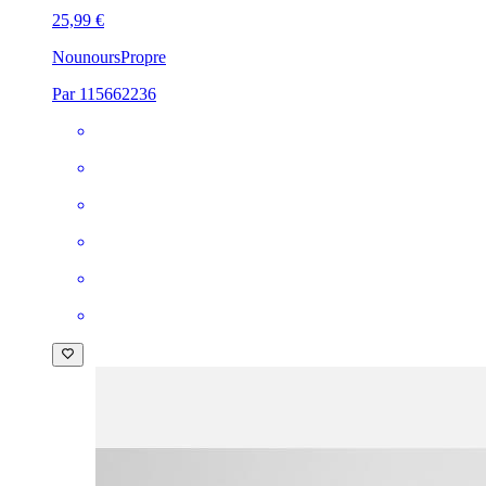
25,99 €
Nounours
Propre
Par 115662236