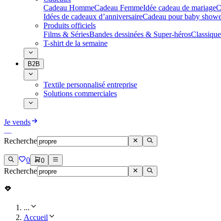
Cadeau Homme
Cadeau Femme
Idée cadeau de mariage​
C
Idées de cadeaux d’anniversaire
Cadeau pour baby showe
Produits officiels
Films & Séries
Bandes dessinées & Super-héros
Classique
T-shirt de la semaine
B2B
Textile personnalisé entreprise
Solutions commerciales
Je vends
Recherche
0
0
Recherche
...
Accueil