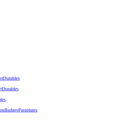
rt
Durables
t
Durables
les
cou
Badges
Parapluies