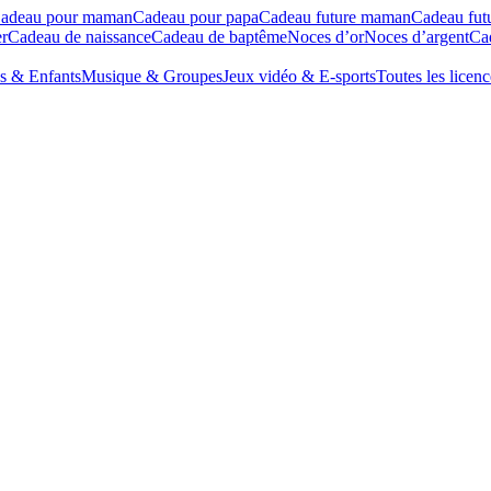
adeau pour maman
Cadeau pour papa
Cadeau future maman
Cadeau fut
r
Cadeau de naissance
Cadeau de baptême
Noces d’or
Noces d’argent
Cad
s & Enfants
Musique & Groupes
Jeux vidéo & E-sports
Toutes les licenc