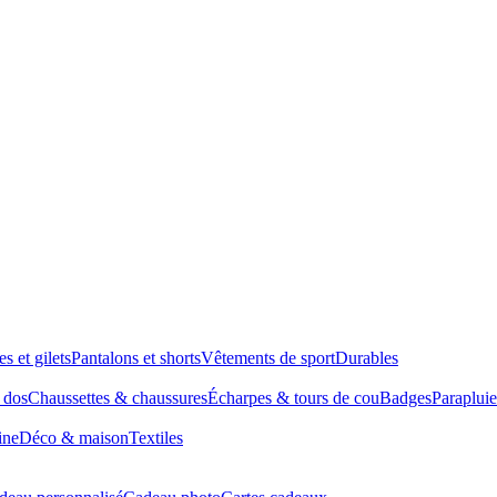
es et gilets
Pantalons et shorts
Vêtements de sport
Durables
à dos
Chaussettes & chaussures
Écharpes & tours de cou
Badges
Parapluie
ine
Déco & maison
Textiles