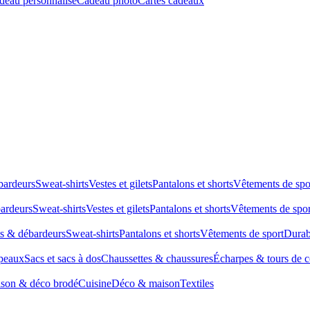
deau personnalisé
Cadeau photo
Cartes cadeaux
bardeurs
Sweat-shirts
Vestes et gilets
Pantalons et shorts
Vêtements de spo
bardeurs
Sweat-shirts
Vestes et gilets
Pantalons et shorts
Vêtements de spor
ts & débardeurs
Sweat-shirts
Pantalons et shorts
Vêtements de sport
Durab
peaux
Sacs et sacs à dos
Chaussettes & chaussures
Écharpes & tours de 
son & déco brodé
Cuisine
Déco & maison
Textiles