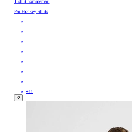
T-shirt homme
mari
Par Hockey Shirts
+
11