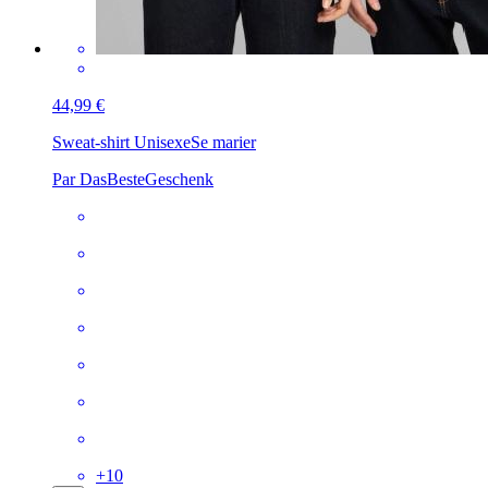
44,99 €
Sweat-shirt Unisexe
Se marier
Par DasBesteGeschenk
+
10