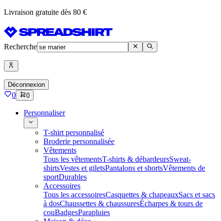
Livraison gratuite dès 80 €
Recherche
Déconnexion
0
0
Personnaliser
T-shirt personnalisé
Broderie personnalisée
Vêtements
Tous les vêtements
T-shirts & débardeurs
Sweat-
shirts
Vestes et gilets
Pantalons et shorts
Vêtements de
sport
Durables
Accessoires
Tous les accessoires
Casquettes & chapeaux
Sacs et sacs
à dos
Chaussettes & chaussures
Écharpes & tours de
cou
Badges
Parapluies