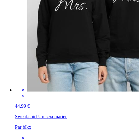
44,99 €
Sweat-shirt Unisexe
marier
Par blkx