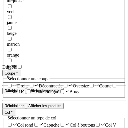
turquoise
vert
jaune
beige
marron
orange
rouge
Durable
Coupe
rose
Sélectionner une coupe
Droite
Décontractée
Oversize
Courte
Réinitialiser
Afficher les produits
Slim Fit
Extra longue
Boxy
Réinitialiser
Afficher les produits
Col
Sélectionner un type de col
Col rond
Capuche
Col à boutons
Col V