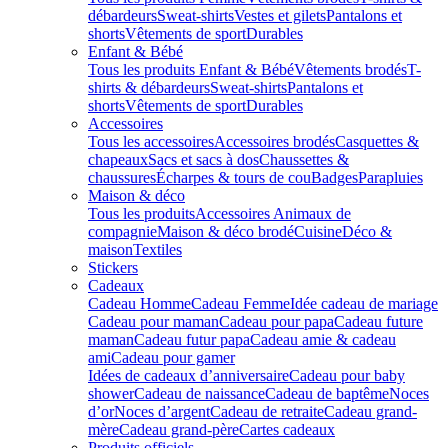
débardeurs
Sweat-shirts
Vestes et gilets
Pantalons et
shorts
Vêtements de sport
Durables
Enfant & Bébé
Tous les produits Enfant & Bébé
Vêtements brodés
T-
shirts & débardeurs
Sweat-shirts
Pantalons et
shorts
Vêtements de sport
Durables
Accessoires
Tous les accessoires
Accessoires brodés
Casquettes &
chapeaux
Sacs et sacs à dos
Chaussettes &
chaussures
Écharpes & tours de cou
Badges
Parapluies
Maison & déco
Tous les produits
Accessoires Animaux de
compagnie
Maison & déco brodé
Cuisine
Déco &
maison
Textiles
Stickers
Cadeaux
Cadeau Homme
Cadeau Femme
Idée cadeau de mariage​
Cadeau pour maman
Cadeau pour papa
Cadeau future
maman
Cadeau futur papa
Cadeau amie & cadeau
ami
Cadeau pour gamer
Idées de cadeaux d’anniversaire
Cadeau pour baby
shower
Cadeau de naissance
Cadeau de baptême
Noces
d’or
Noces d’argent
Cadeau de retraite
Cadeau grand-
mère
Cadeau grand-père
Cartes cadeaux
Produits officiels