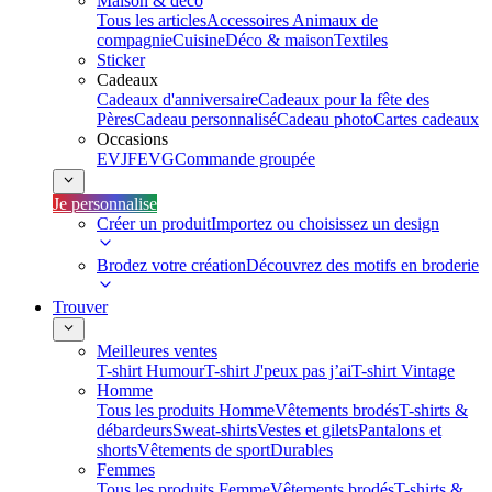
Maison & déco
Tous les articles
Accessoires Animaux de
compagnie
Cuisine
Déco & maison
Textiles
Sticker
Cadeaux
Cadeaux d'anniversaire
Cadeaux pour la fête des
Pères
Cadeau personnalisé
Cadeau photo
Cartes cadeaux
Occasions
EVJF
EVG
Commande groupée
Je personnalise
Créer un produit
Importez ou choisissez un design
Brodez votre création
Découvrez des motifs en broderie
Trouver
Meilleures ventes
T-shirt Humour
T-shirt J'peux pas j’ai
T-shirt Vintage
Homme
Tous les produits Homme
Vêtements brodés
T-shirts &
débardeurs
Sweat-shirts
Vestes et gilets
Pantalons et
shorts
Vêtements de sport
Durables
Femmes
Tous les produits Femme
Vêtements brodés
T-shirts &