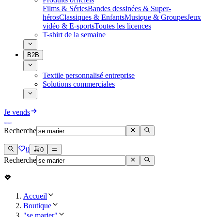
Films & Séries
Bandes dessinées & Super-
héros
Classiques & Enfants
Musique & Groupes
Jeux
vidéo & E-sports
Toutes les licences
T-shirt de la semaine
B2B
Textile personnalisé entreprise
Solutions commerciales
Je vends
Recherche
0
0
Recherche
Accueil
Boutique
"se marier"