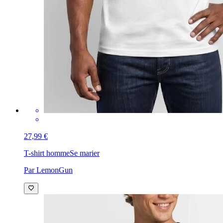
27,99 €
T-shirt homme
Se marier
Par LemonGun