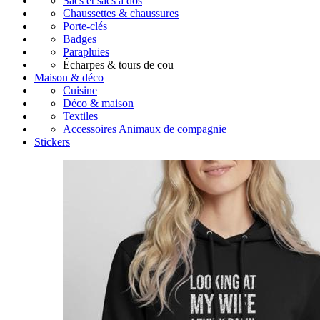
Sacs et sacs à dos
Chaussettes & chaussures
Porte-clés
Badges
Parapluies
Écharpes & tours de cou
Maison & déco
Cuisine
Déco & maison
Textiles
Accessoires Animaux de compagnie
Stickers