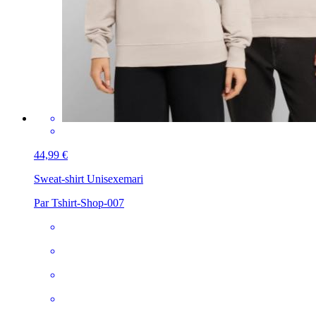
44,99 €
Sweat-shirt Unisexe
mari
Par Tshirt-Shop-007