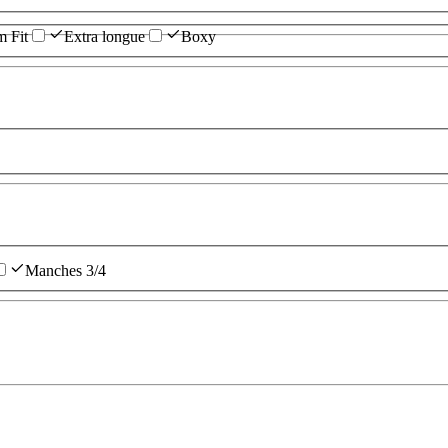
m Fit
Extra longue
Boxy
Manches 3/4