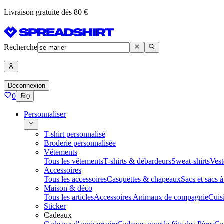
Livraison gratuite dès 80 €
Recherche
Déconnexion
0
0
Personnaliser
T-shirt personnalisé
Broderie personnalisée
Vêtements
Tous les vêtements
T-shirts & débardeurs
Sweat-shirts
Vest
Accessoires
Tous les accessoires
Casquettes & chapeaux
Sacs et sacs 
Maison & déco
Tous les articles
Accessoires Animaux de compagnie
Cuis
Sticker
Cadeaux