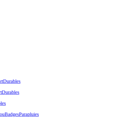
rt
Durables
t
Durables
les
cou
Badges
Parapluies