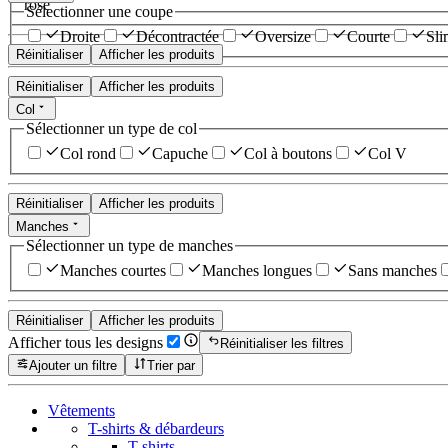
rose
Sélectionner une coupe
Droite
Décontractée
Oversize
Courte
Sli
Réinitialiser
Afficher les produits
Réinitialiser
Afficher les produits
Col
Sélectionner un type de col
Col rond
Capuche
Col à boutons
Col V
Réinitialiser
Afficher les produits
Manches
Sélectionner un type de manches
Manches courtes
Manches longues
Sans manches
Réinitialiser
Afficher les produits
Afficher tous les designs
Réinitialiser les filtres
Ajouter un filtre
Trier par
Vêtements
T-shirts & débardeurs
T-shirts