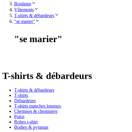
Boutique
Vêtements
T-shirts & débardeurs
"se marier"
"
se marier
"
T-shirts & débardeurs
T-shirts & débardeurs
T-shirts
Débardeurs
T-shirts manches longues
Chemises & chemisiers
Polos
Robes t-shirt
Bodies & pyjamas