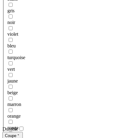
gris
noir
violet
bleu
turquoise
vert
jaune
beige
marron
orange
rouge
Durable
Coupe