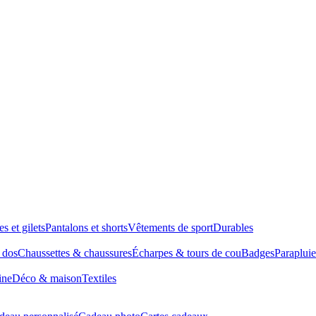
es et gilets
Pantalons et shorts
Vêtements de sport
Durables
à dos
Chaussettes & chaussures
Écharpes & tours de cou
Badges
Parapluie
ine
Déco & maison
Textiles