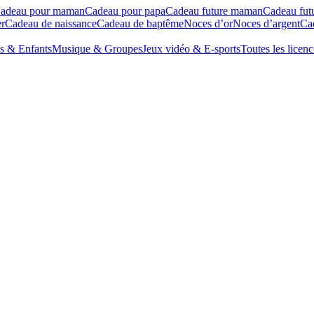
adeau pour maman
Cadeau pour papa
Cadeau future maman
Cadeau fut
r
Cadeau de naissance
Cadeau de baptême
Noces d’or
Noces d’argent
Cad
s & Enfants
Musique & Groupes
Jeux vidéo & E-sports
Toutes les licenc