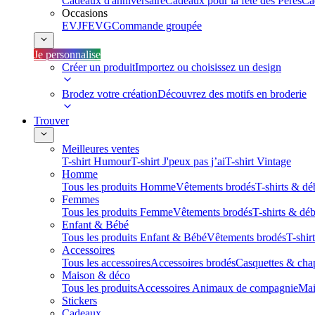
Cadeaux d'anniversaire
Cadeaux pour la fête des Pères
Ca
Occasions
EVJF
EVG
Commande groupée
Je personnalise
Créer un produit
Importez ou choisissez un design
Brodez votre création
Découvrez des motifs en broderie
Trouver
Meilleures ventes
T-shirt Humour
T-shirt J'peux pas j’ai
T-shirt Vintage
Homme
Tous les produits Homme
Vêtements brodés
T-shirts & dé
Femmes
Tous les produits Femme
Vêtements brodés
T-shirts & dé
Enfant & Bébé
Tous les produits Enfant & Bébé
Vêtements brodés
T-shir
Accessoires
Tous les accessoires
Accessoires brodés
Casquettes & cha
Maison & déco
Tous les produits
Accessoires Animaux de compagnie
Mai
Stickers
Cadeaux