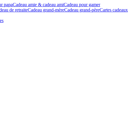
ur papa
Cadeau amie & cadeau ami
Cadeau pour gamer
eau de retraite
Cadeau grand-mère
Cadeau grand-père
Cartes cadeaux
es