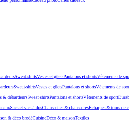
deau personnalisé
Cadeau photo
Cartes cadeaux
bardeurs
Sweat-shirts
Vestes et gilets
Pantalons et shorts
Vêtements de spo
bardeurs
Sweat-shirts
Vestes et gilets
Pantalons et shorts
Vêtements de spor
ts & débardeurs
Sweat-shirts
Pantalons et shorts
Vêtements de sport
Durab
peaux
Sacs et sacs à dos
Chaussettes & chaussures
Écharpes & tours de 
son & déco brodé
Cuisine
Déco & maison
Textiles