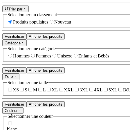
Trier par
Sélectionner un classement
Produits populaires
Nouveau
Réinitialiser
Afficher les produits
Catégorie
Sélectionner une catégorie
Hommes
Femmes
Unisexe
Enfants et Bébés
Réinitialiser
Afficher les produits
Taille
Sélectionner une taille
XS
S
M
L
XL
XXL
3XL
4XL
5XL
Béb
Réinitialiser
Afficher les produits
Couleur
Sélectionner une couleur
blanc