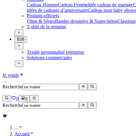
Cadeau Homme
Cadeau Femme
Idée cadeau de mariage​
C
Idées de cadeaux d’anniversaire
Cadeau pour baby showe
Produits officiels
Films & Séries
Bandes dessinées & Super-héros
Classique
T-shirt de la semaine
B2B
Textile personnalisé entreprise
Solutions commerciales
Je vends
Recherche
0
0
Recherche
...
Accueil