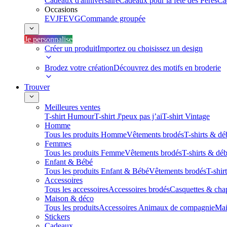
Cadeaux d'anniversaire
Cadeaux pour la fête des Pères
Ca
Occasions
EVJF
EVG
Commande groupée
Je personnalise
Créer un produit
Importez ou choisissez un design
Brodez votre création
Découvrez des motifs en broderie
Trouver
Meilleures ventes
T-shirt Humour
T-shirt J'peux pas j’ai
T-shirt Vintage
Homme
Tous les produits Homme
Vêtements brodés
T-shirts & dé
Femmes
Tous les produits Femme
Vêtements brodés
T-shirts & dé
Enfant & Bébé
Tous les produits Enfant & Bébé
Vêtements brodés
T-shir
Accessoires
Tous les accessoires
Accessoires brodés
Casquettes & cha
Maison & déco
Tous les produits
Accessoires Animaux de compagnie
Mai
Stickers
Cadeaux