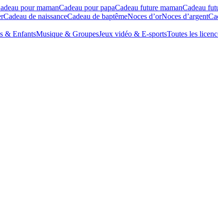
adeau pour maman
Cadeau pour papa
Cadeau future maman
Cadeau fut
r
Cadeau de naissance
Cadeau de baptême
Noces d’or
Noces d’argent
Cad
s & Enfants
Musique & Groupes
Jeux vidéo & E-sports
Toutes les licenc