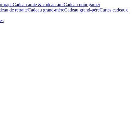
ur papa
Cadeau amie & cadeau ami
Cadeau pour gamer
eau de retraite
Cadeau grand-mère
Cadeau grand-père
Cartes cadeaux
es