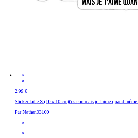
2,99 €
Sticker taille S (10 x 10 cm)
t'es con mais je t'aime quand même
Par Nathan03100