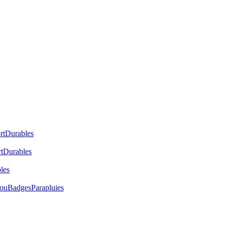
rt
Durables
t
Durables
les
cou
Badges
Parapluies