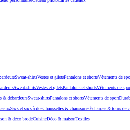
deau personnalisé
Cadeau photo
Cartes cadeaux
bardeurs
Sweat-shirts
Vestes et gilets
Pantalons et shorts
Vêtements de spo
bardeurs
Sweat-shirts
Vestes et gilets
Pantalons et shorts
Vêtements de spor
ts & débardeurs
Sweat-shirts
Pantalons et shorts
Vêtements de sport
Durab
peaux
Sacs et sacs à dos
Chaussettes & chaussures
Écharpes & tours de 
son & déco brodé
Cuisine
Déco & maison
Textiles