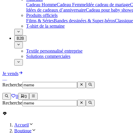
Cadeau Homme
Cadeau Femme
Idée cadeau de mariage​
C
Idées de cadeaux d’anniversaire
Cadeau pour baby showe
Produits officiels
Films & Séries
Bandes dessinées & Super-héros
Classique
T-shirt de la semaine
B2B
Textile personnalisé entreprise
Solutions commerciales
Je vends
Recherche
0
0
Recherche
Accueil
Boutique