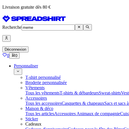
Livraison gratuite dès 80 €
Recherche
Déconnexion
0
0
Personnaliser
T-shirt personnalisé
Broderie personnalisée
Vêtements
Tous les vêtements
T-shirts & débardeurs
Sweat-shirts
Vest
Accessoires
Tous les accessoires
Casquettes & chapeaux
Sacs et sacs 
Maison & déco
Tous les articles
Accessoires Animaux de compagnie
Cuis
Sticker
Cadeaux