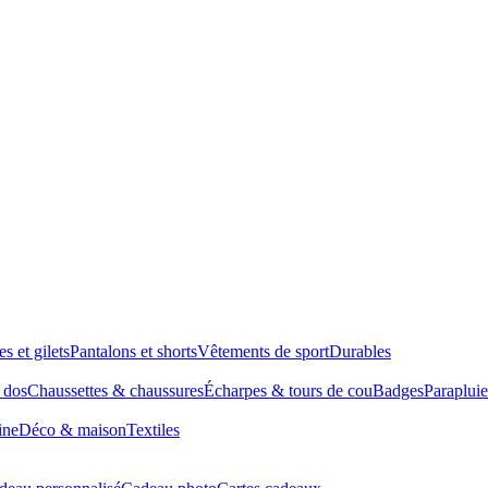
es et gilets
Pantalons et shorts
Vêtements de sport
Durables
à dos
Chaussettes & chaussures
Écharpes & tours de cou
Badges
Parapluie
ine
Déco & maison
Textiles