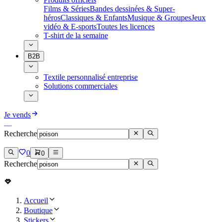
Films & Séries
Bandes dessinées & Super-
héros
Classiques & Enfants
Musique & Groupes
Jeux
vidéo & E-sports
Toutes les licences
T-shirt de la semaine
B2B
Textile personnalisé entreprise
Solutions commerciales
Je vends
Recherche
0
0
Recherche
Accueil
Boutique
Stickers