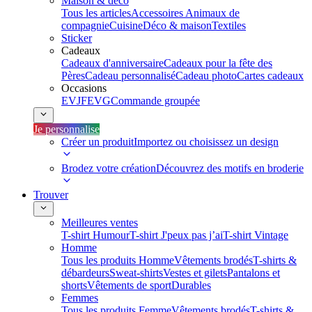
Maison & déco
Tous les articles
Accessoires Animaux de
compagnie
Cuisine
Déco & maison
Textiles
Sticker
Cadeaux
Cadeaux d'anniversaire
Cadeaux pour la fête des
Pères
Cadeau personnalisé
Cadeau photo
Cartes cadeaux
Occasions
EVJF
EVG
Commande groupée
Je personnalise
Créer un produit
Importez ou choisissez un design
Brodez votre création
Découvrez des motifs en broderie
Trouver
Meilleures ventes
T-shirt Humour
T-shirt J'peux pas j’ai
T-shirt Vintage
Homme
Tous les produits Homme
Vêtements brodés
T-shirts &
débardeurs
Sweat-shirts
Vestes et gilets
Pantalons et
shorts
Vêtements de sport
Durables
Femmes
Tous les produits Femme
Vêtements brodés
T-shirts &