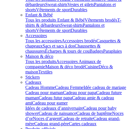
débardeurs
Sweat-shirts
Vestes et gilets
Pantalons et
shorts
Vêtements de sport
Durables
Enfant & Bébé
Tous les produits Enfant & Bébé
Vêtements brodés
T-
shirts & débardeurs
Sweat-shirts
Pantalons et
shorts
Vêtements de sport
Durables
Accessoires
Tous les accessoires
Accessoires brodés
Casquettes &
chapeaux
Sacs et sacs à dos
Chaussettes &
chaussures
Écharpes & tours de cou
Badges
Parapluies
Maison & déco
Tous les produits
Accessoires Animaux de
compagnie
Maison & déco brodé
Cuisine
Déco &
maison
Textiles
Stickers
Cadeaux
Cadeau Homme
Cadeau Femme
Idée cadeau de mariage​
Cadeau pour maman
Cadeau pour papa
Cadeau future
maman
Cadeau futur papa
Cadeau amie & cadeau
ami
Cadeau pour gamer
Idées de cadeaux d’anniversaire
Cadeau pour baby
shower
Cadeau de naissance
Cadeau de baptême
Noces
d’or
Noces d’argent
Cadeau de retraite
Cadeau grand-
mère
Cadeau grand-père
Cartes cadeaux
Produits officiels