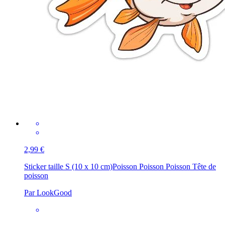
2,99 €
Sticker taille S (10 x 10 cm)
Poisson Poisson Poisson Tête de
poisson
Par LookGood