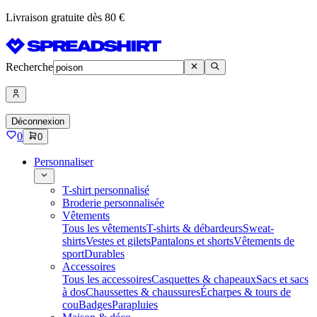
Livraison gratuite dès 80 €
Recherche
Déconnexion
0
0
Personnaliser
T-shirt personnalisé
Broderie personnalisée
Vêtements
Tous les vêtements
T-shirts & débardeurs
Sweat-
shirts
Vestes et gilets
Pantalons et shorts
Vêtements de
sport
Durables
Accessoires
Tous les accessoires
Casquettes & chapeaux
Sacs et sacs
à dos
Chaussettes & chaussures
Écharpes & tours de
cou
Badges
Parapluies