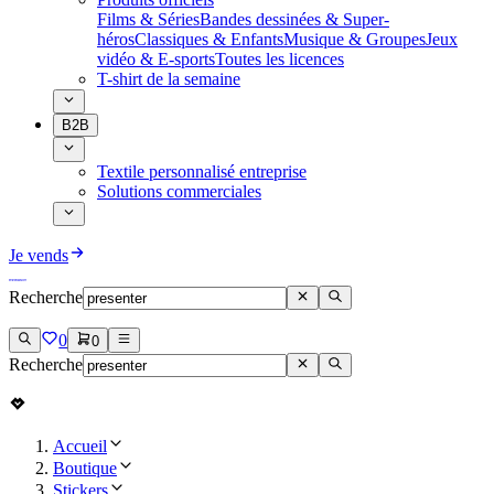
Films & Séries
Bandes dessinées & Super-
héros
Classiques & Enfants
Musique & Groupes
Jeux
vidéo & E-sports
Toutes les licences
T-shirt de la semaine
B2B
Textile personnalisé entreprise
Solutions commerciales
Je vends
Recherche
0
0
Recherche
Accueil
Boutique
Stickers