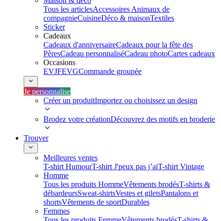
Maison & déco
Tous les articles
Accessoires Animaux de
compagnie
Cuisine
Déco & maison
Textiles
Sticker
Cadeaux
Cadeaux d'anniversaire
Cadeaux pour la fête des
Pères
Cadeau personnalisé
Cadeau photo
Cartes cadeaux
Occasions
EVJF
EVG
Commande groupée
Je personnalise
Créer un produit
Importez ou choisissez un design
Brodez votre création
Découvrez des motifs en broderie
Trouver
Meilleures ventes
T-shirt Humour
T-shirt J'peux pas j’ai
T-shirt Vintage
Homme
Tous les produits Homme
Vêtements brodés
T-shirts &
débardeurs
Sweat-shirts
Vestes et gilets
Pantalons et
shorts
Vêtements de sport
Durables
Femmes
Tous les produits Femme
Vêtements brodés
T-shirts &