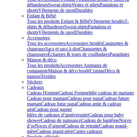
débardeurs
Sweat-shirts
Vestes et gilets
Pantalons et
shorts
Vêtements de sport
Durables
Enfant & Bébé
Tous les produits Enfant & Bébé
Vêtements brodés
T-
shirts & débardeurs
Sweat-shirts
Pantalons et
shorts
Vêtements de sport
Durables
Accessoires
Tous les accessoires
Accessoires brodés
Casquettes &
chapeaux
Sacs et sacs à dos
Chaussettes &
chaussures
Écharpes & tours de cou
Badges
Parapluies
Maison & déco
Tous les produits
Accessoires Animaux de
compagnie
Maison & déco brodé
Cuisine
Déco &
maison
Textiles
Stickers
Cadeaux
Cadeau Homme
Cadeau Femme
Idée cadeau de mariage​
Cadeau pour maman
Cadeau pour papa
Cadeau future
maman
Cadeau futur papa
Cadeau amie & cadeau
ami
Cadeau pour gamer
Idées de cadeaux d’anniversaire
Cadeau pour baby
shower
Cadeau de naissance
Cadeau de baptême
Noces
d’or
Noces d’argent
Cadeau de retraite
Cadeau grand-
mère
Cadeau grand-père
Cartes cadeaux
Produits officiels