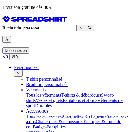
Livraison gratuite dès 80 €
Recherche
Déconnexion
0
0
Personnaliser
T-shirt personnalisé
Broderie personnalisée
Vêtements
Tous les vêtements
T-shirts & débardeurs
Sweat-
shirts
Vestes et gilets
Pantalons et shorts
Vêtements de
sport
Durables
Accessoires
Tous les accessoires
Casquettes & chapeaux
Sacs et sacs
à dos
Chaussettes & chaussures
Écharpes & tours de
cou
Badges
Parapluies