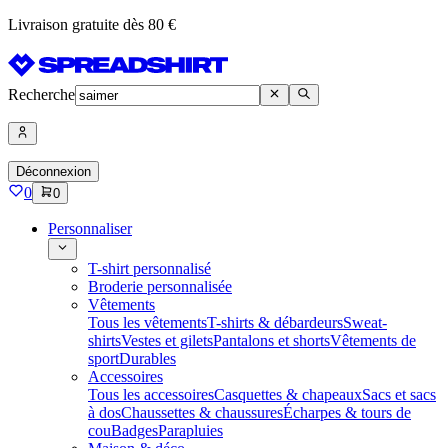
Livraison gratuite dès 80 €
Recherche
Déconnexion
0
0
Personnaliser
T-shirt personnalisé
Broderie personnalisée
Vêtements
Tous les vêtements
T-shirts & débardeurs
Sweat-
shirts
Vestes et gilets
Pantalons et shorts
Vêtements de
sport
Durables
Accessoires
Tous les accessoires
Casquettes & chapeaux
Sacs et sacs
à dos
Chaussettes & chaussures
Écharpes & tours de
cou
Badges
Parapluies