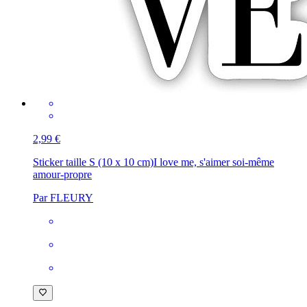
2,99 €
Sticker taille S (10 x 10 cm)
I love me, s'aimer soi-même
amour-propre
Par FLEURY