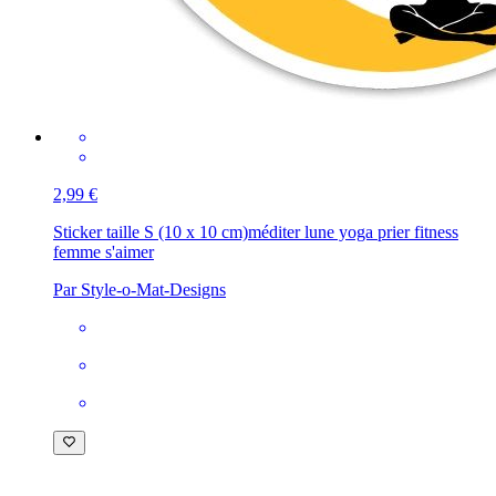
2,99 €
Sticker taille S (10 x 10 cm)
méditer lune yoga prier fitness
femme s'aimer
Par Style-o-Mat-Designs