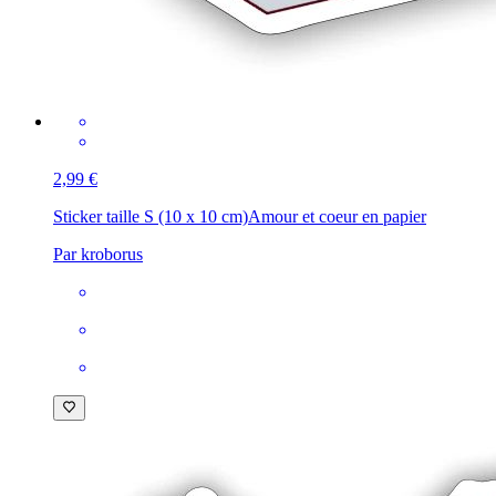
2,99 €
Sticker taille S (10 x 10 cm)
Amour et coeur en papier
Par kroborus