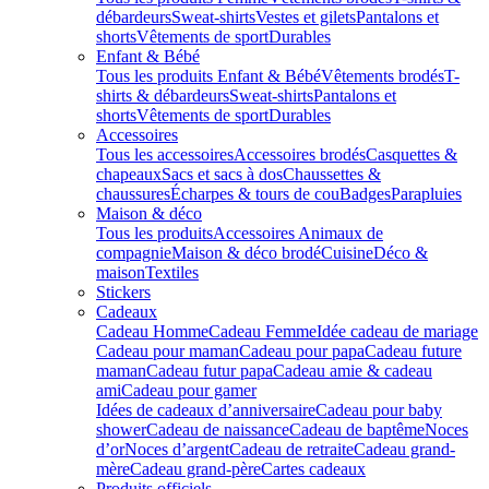
débardeurs
Sweat-shirts
Vestes et gilets
Pantalons et
shorts
Vêtements de sport
Durables
Enfant & Bébé
Tous les produits Enfant & Bébé
Vêtements brodés
T-
shirts & débardeurs
Sweat-shirts
Pantalons et
shorts
Vêtements de sport
Durables
Accessoires
Tous les accessoires
Accessoires brodés
Casquettes &
chapeaux
Sacs et sacs à dos
Chaussettes &
chaussures
Écharpes & tours de cou
Badges
Parapluies
Maison & déco
Tous les produits
Accessoires Animaux de
compagnie
Maison & déco brodé
Cuisine
Déco &
maison
Textiles
Stickers
Cadeaux
Cadeau Homme
Cadeau Femme
Idée cadeau de mariage​
Cadeau pour maman
Cadeau pour papa
Cadeau future
maman
Cadeau futur papa
Cadeau amie & cadeau
ami
Cadeau pour gamer
Idées de cadeaux d’anniversaire
Cadeau pour baby
shower
Cadeau de naissance
Cadeau de baptême
Noces
d’or
Noces d’argent
Cadeau de retraite
Cadeau grand-
mère
Cadeau grand-père
Cartes cadeaux
Produits officiels