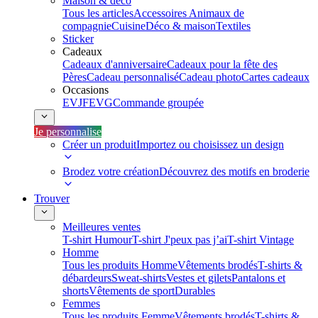
Maison & déco
Tous les articles
Accessoires Animaux de
compagnie
Cuisine
Déco & maison
Textiles
Sticker
Cadeaux
Cadeaux d'anniversaire
Cadeaux pour la fête des
Pères
Cadeau personnalisé
Cadeau photo
Cartes cadeaux
Occasions
EVJF
EVG
Commande groupée
Je personnalise
Créer un produit
Importez ou choisissez un design
Brodez votre création
Découvrez des motifs en broderie
Trouver
Meilleures ventes
T-shirt Humour
T-shirt J'peux pas j’ai
T-shirt Vintage
Homme
Tous les produits Homme
Vêtements brodés
T-shirts &
débardeurs
Sweat-shirts
Vestes et gilets
Pantalons et
shorts
Vêtements de sport
Durables
Femmes
Tous les produits Femme
Vêtements brodés
T-shirts &