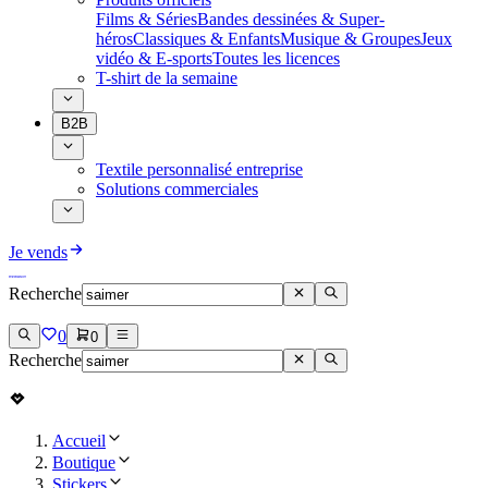
Films & Séries
Bandes dessinées & Super-
héros
Classiques & Enfants
Musique & Groupes
Jeux
vidéo & E-sports
Toutes les licences
T-shirt de la semaine
B2B
Textile personnalisé entreprise
Solutions commerciales
Je vends
Recherche
0
0
Recherche
Accueil
Boutique
Stickers