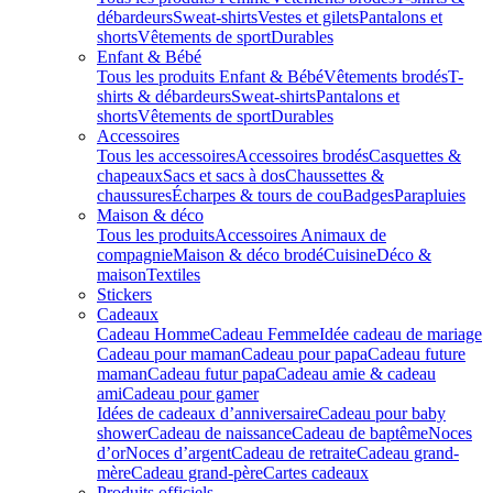
débardeurs
Sweat-shirts
Vestes et gilets
Pantalons et
shorts
Vêtements de sport
Durables
Enfant & Bébé
Tous les produits Enfant & Bébé
Vêtements brodés
T-
shirts & débardeurs
Sweat-shirts
Pantalons et
shorts
Vêtements de sport
Durables
Accessoires
Tous les accessoires
Accessoires brodés
Casquettes &
chapeaux
Sacs et sacs à dos
Chaussettes &
chaussures
Écharpes & tours de cou
Badges
Parapluies
Maison & déco
Tous les produits
Accessoires Animaux de
compagnie
Maison & déco brodé
Cuisine
Déco &
maison
Textiles
Stickers
Cadeaux
Cadeau Homme
Cadeau Femme
Idée cadeau de mariage​
Cadeau pour maman
Cadeau pour papa
Cadeau future
maman
Cadeau futur papa
Cadeau amie & cadeau
ami
Cadeau pour gamer
Idées de cadeaux d’anniversaire
Cadeau pour baby
shower
Cadeau de naissance
Cadeau de baptême
Noces
d’or
Noces d’argent
Cadeau de retraite
Cadeau grand-
mère
Cadeau grand-père
Cartes cadeaux
Produits officiels