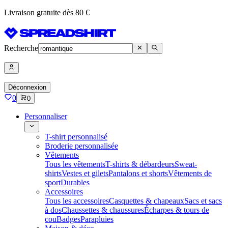
Livraison gratuite dès 80 €
Recherche
Déconnexion
0
0
Personnaliser
T-shirt personnalisé
Broderie personnalisée
Vêtements
Tous les vêtements
T-shirts & débardeurs
Sweat-
shirts
Vestes et gilets
Pantalons et shorts
Vêtements de
sport
Durables
Accessoires
Tous les accessoires
Casquettes & chapeaux
Sacs et sacs
à dos
Chaussettes & chaussures
Écharpes & tours de
cou
Badges
Parapluies