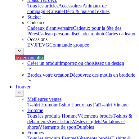
Maison & déco
Tous les articles
Accessoires Animaux de
compagnie
Cuisine
Déco & maison
Textiles
Sticker
Cadeaux
Cadeaux d'anniversaire
Cadeaux pour la fête des
Pères
Cadeau personnalisé
Cadeau photo
Cartes cadeaux
Occasions
EVJF
EVG
Commande groupée
Je personnalise
Créer un produit
Importez ou choisissez un design
Brodez votre création
Découvrez des motifs en broderie
Trouver
Meilleures ventes
T-shirt Humour
T-shirt J'peux pas j’ai
T-shirt Vintage
Homme
Tous les produits Homme
Vêtements brodés
T-shirts &
débardeurs
Sweat-shirts
Vestes et gilets
Pantalons et
shorts
Vêtements de sport
Durables
Femmes
Tous les produits Femme
Vêtements brodés
T-shirts &