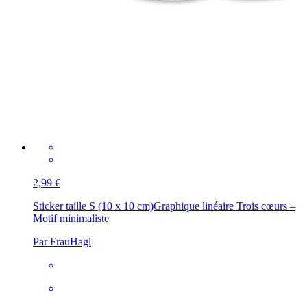
2,99 €
Sticker taille S (10 x 10 cm)
Graphique linéaire Trois cœurs –
Motif minimaliste
Par FrauHagl