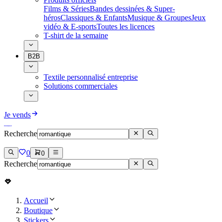
Films & Séries
Bandes dessinées & Super-
héros
Classiques & Enfants
Musique & Groupes
Jeux
vidéo & E-sports
Toutes les licences
T-shirt de la semaine
B2B
Textile personnalisé entreprise
Solutions commerciales
Je vends
Recherche
0
0
Recherche
Accueil
Boutique
Stickers