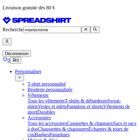
Livraison gratuite dès 80 €
Recherche
Déconnexion
0
0
Personnaliser
T-shirt personnalisé
Broderie personnalisée
Vêtements
Tous les vêtements
T-shirts & débardeurs
Sweat-
shirts
Vestes et gilets
Pantalons et shorts
Vêtements de
sport
Durables
Accessoires
Tous les accessoires
Casquettes & chapeaux
Sacs et sacs
à dos
Chaussettes & chaussures
Écharpes & tours de
cou
Badges
Parapluies