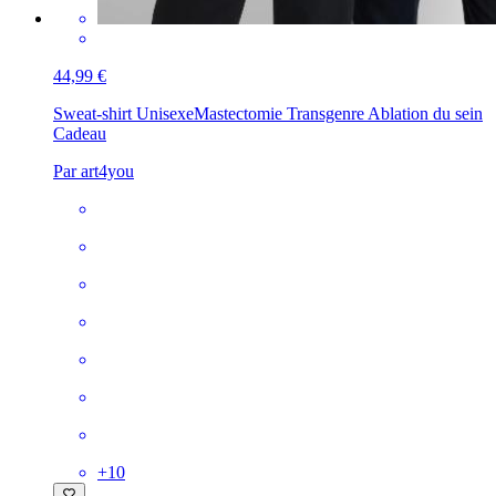
44,99 €
Sweat-shirt Unisexe
Mastectomie Transgenre Ablation du sein
Cadeau
Par art4you
+
10