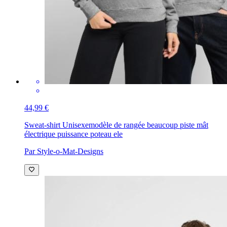
44,99 €
Sweat-shirt Unisexe
modèle de rangée beaucoup piste mât
électrique puissance poteau ele
Par Style-o-Mat-Designs