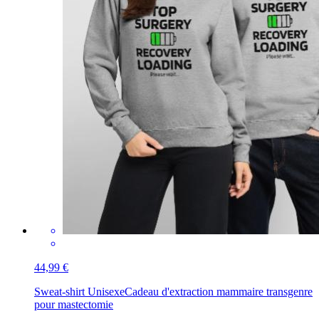
44,99 €
Sweat-shirt Unisexe
Cadeau d'extraction mammaire transgenre
pour mastectomie