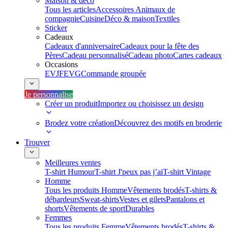
Maison & déco
Tous les articles
Accessoires Animaux de
compagnie
Cuisine
Déco & maison
Textiles
Sticker
Cadeaux
Cadeaux d'anniversaire
Cadeaux pour la fête des
Pères
Cadeau personnalisé
Cadeau photo
Cartes cadeaux
Occasions
EVJF
EVG
Commande groupée
Je personnalise
Créer un produit
Importez ou choisissez un design
Brodez votre création
Découvrez des motifs en broderie
Trouver
Meilleures ventes
T-shirt Humour
T-shirt J'peux pas j’ai
T-shirt Vintage
Homme
Tous les produits Homme
Vêtements brodés
T-shirts &
débardeurs
Sweat-shirts
Vestes et gilets
Pantalons et
shorts
Vêtements de sport
Durables
Femmes
Tous les produits Femme
Vêtements brodés
T-shirts &