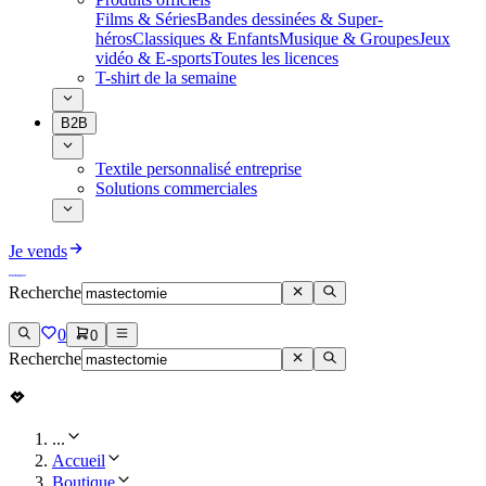
Films & Séries
Bandes dessinées & Super-
héros
Classiques & Enfants
Musique & Groupes
Jeux
vidéo & E-sports
Toutes les licences
T-shirt de la semaine
B2B
Textile personnalisé entreprise
Solutions commerciales
Je vends
Recherche
0
0
Recherche
...
Accueil
Boutique