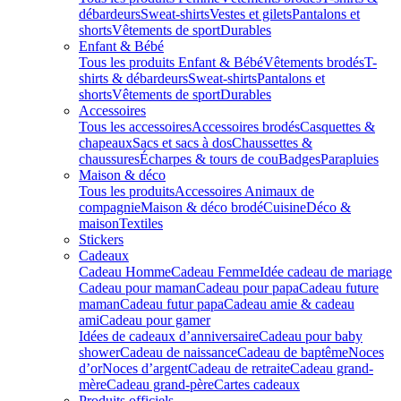
débardeurs
Sweat-shirts
Vestes et gilets
Pantalons et
shorts
Vêtements de sport
Durables
Enfant & Bébé
Tous les produits Enfant & Bébé
Vêtements brodés
T-
shirts & débardeurs
Sweat-shirts
Pantalons et
shorts
Vêtements de sport
Durables
Accessoires
Tous les accessoires
Accessoires brodés
Casquettes &
chapeaux
Sacs et sacs à dos
Chaussettes &
chaussures
Écharpes & tours de cou
Badges
Parapluies
Maison & déco
Tous les produits
Accessoires Animaux de
compagnie
Maison & déco brodé
Cuisine
Déco &
maison
Textiles
Stickers
Cadeaux
Cadeau Homme
Cadeau Femme
Idée cadeau de mariage​
Cadeau pour maman
Cadeau pour papa
Cadeau future
maman
Cadeau futur papa
Cadeau amie & cadeau
ami
Cadeau pour gamer
Idées de cadeaux d’anniversaire
Cadeau pour baby
shower
Cadeau de naissance
Cadeau de baptême
Noces
d’or
Noces d’argent
Cadeau de retraite
Cadeau grand-
mère
Cadeau grand-père
Cartes cadeaux
Produits officiels