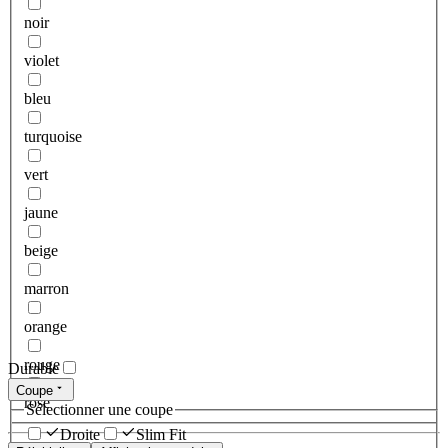
noir
violet
bleu
turquoise
vert
jaune
beige
marron
orange
rouge
Durable
Coupe
rose
Sélectionner une coupe
Droite
Slim Fit