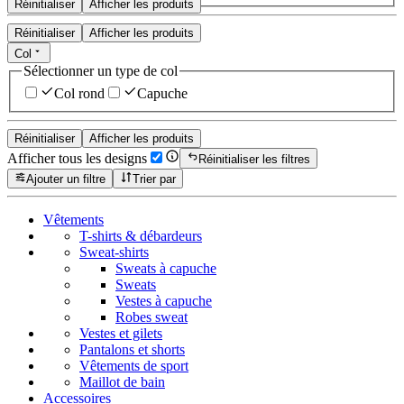
Réinitialiser
Afficher les produits
Réinitialiser
Afficher les produits
Col
Sélectionner un type de col
Col rond
Capuche
Réinitialiser
Afficher les produits
Afficher tous les designs
Réinitialiser les filtres
Ajouter un filtre
Trier par
Vêtements
T-shirts & débardeurs
Sweat-shirts
Sweats à capuche
Sweats
Vestes à capuche
Robes sweat
Vestes et gilets
Pantalons et shorts
Vêtements de sport
Maillot de bain
Accessoires