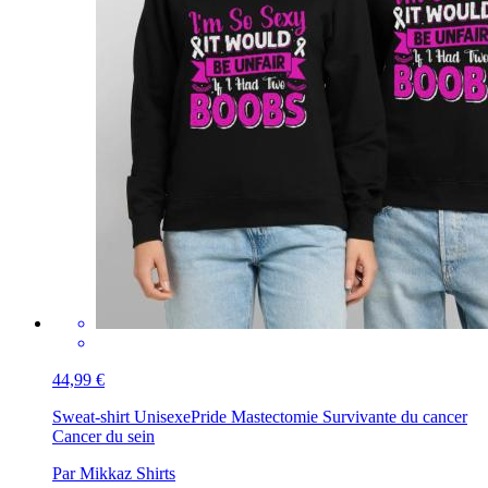
44,99 €
Sweat-shirt Unisexe
Pride Mastectomie Survivante du cancer
Cancer du sein
Par Mikkaz Shirts