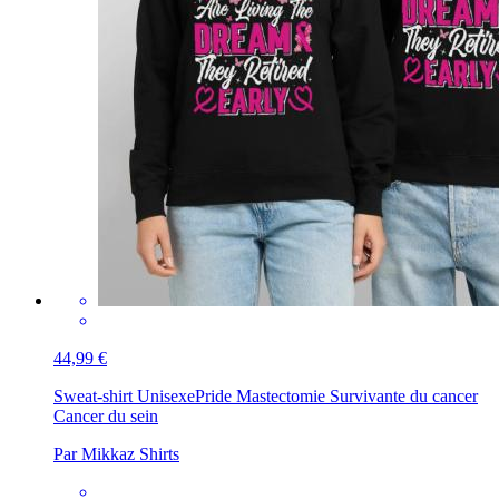
44,99 €
Sweat-shirt Unisexe
Pride Mastectomie Survivante du cancer
Cancer du sein
Par Mikkaz Shirts