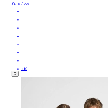
Par art4you
+
10