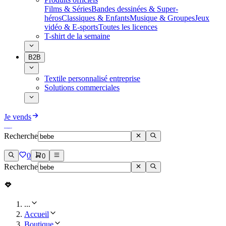
Films & Séries
Bandes dessinées & Super-
héros
Classiques & Enfants
Musique & Groupes
Jeux
vidéo & E-sports
Toutes les licences
T-shirt de la semaine
B2B
Textile personnalisé entreprise
Solutions commerciales
Je vends
Recherche
0
0
Recherche
...
Accueil
Boutique