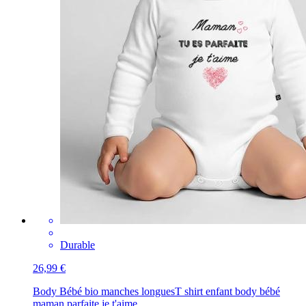
Durable
26,99 €
Body Bébé bio manches longues
T shirt enfant body bébé
maman parfaite je t'aime