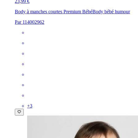
23,99 €
Body à manches courtes Premium Bébé
Body bébé humour
Par 114002962
+
3