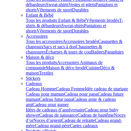
débardeurs
Sweat-shirts
Vestes et gilets
Pantalons et
shorts
Vêtements de sport
Durables
Enfant & Bébé
Tous les produits Enfant & Bébé
Vêtements brodés
T-
shirts & débardeurs
Sweat-shirts
Pantalons et
shorts
Vêtements de sport
Durables
Accessoires
Tous les accessoires
Accessoires brodés
Casquettes &
chapeaux
Sacs et sacs à dos
Chaussettes &
chaussures
Écharpes & tours de cou
Badges
Parapluies
Maison & déco
Tous les produits
Accessoires Animaux de
compagnie
Maison & déco brodé
Cuisine
Déco &
maison
Textiles
Stickers
Cadeaux
Cadeau Homme
Cadeau Femme
Idée cadeau de mariage​
Cadeau pour maman
Cadeau pour papa
Cadeau future
maman
Cadeau futur papa
Cadeau amie & cadeau
ami
Cadeau pour gamer
Idées de cadeaux d’anniversaire
Cadeau pour baby
shower
Cadeau de naissance
Cadeau de baptême
Noces
d’or
Noces d’argent
Cadeau de retraite
Cadeau grand-
mère
Cadeau grand-père
Cartes cadeaux
Produits officiels