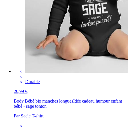
Durable
26,99 €
Body Bébé bio manches longues
Idée cadeau humour enfant
bébé - sage tonton
Par Sacle T-shirt