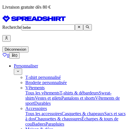
Livraison gratuite dès 80 €
Recherche
Déconnexion
0
0
Personnaliser
T-shirt personnalisé
Broderie personnalisée
Vêtements
Tous les vêtements
T-shirts & débardeurs
Sweat-
shirts
Vestes et gilets
Pantalons et shorts
Vêtements de
sport
Durables
Accessoires
Tous les accessoires
Casquettes & chapeaux
Sacs et sacs
à dos
Chaussettes & chaussures
Écharpes & tours de
cou
Badges
Parapluies