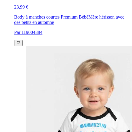
23,99 €
Body à manches courtes Premium Bébé
Mère hérisson avec
des petits en automne
Par 119004884