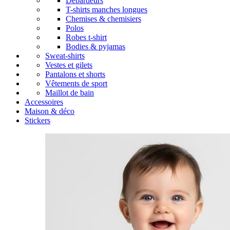
Débardeurs
T-shirts manches longues
Chemises & chemisiers
Polos
Robes t-shirt
Bodies & pyjamas
Sweat-shirts
Vestes et gilets
Pantalons et shorts
Vêtements de sport
Maillot de bain
Accessoires
Maison & déco
Stickers