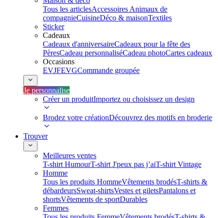
Maison & déco
Tous les articles
Accessoires Animaux de
compagnie
Cuisine
Déco & maison
Textiles
Sticker
Cadeaux
Cadeaux d'anniversaire
Cadeaux pour la fête des
Pères
Cadeau personnalisé
Cadeau photo
Cartes cadeaux
Occasions
EVJF
EVG
Commande groupée
Je personnalise
Créer un produit
Importez ou choisissez un design
Brodez votre création
Découvrez des motifs en broderie
Trouver
Meilleures ventes
T-shirt Humour
T-shirt J'peux pas j’ai
T-shirt Vintage
Homme
Tous les produits Homme
Vêtements brodés
T-shirts &
débardeurs
Sweat-shirts
Vestes et gilets
Pantalons et
shorts
Vêtements de sport
Durables
Femmes
Tous les produits Femme
Vêtements brodés
T-shirts &