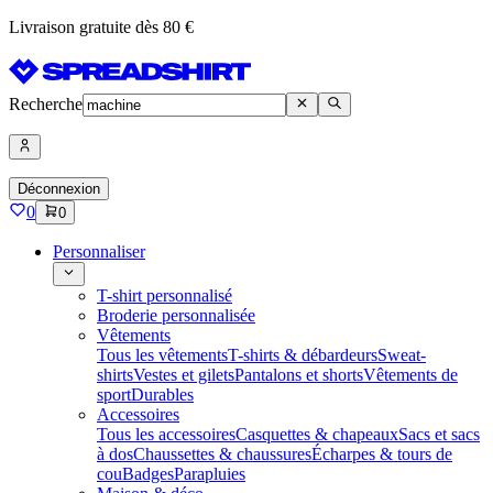
Livraison gratuite dès 80 €
Recherche
Déconnexion
0
0
Personnaliser
T-shirt personnalisé
Broderie personnalisée
Vêtements
Tous les vêtements
T-shirts & débardeurs
Sweat-
shirts
Vestes et gilets
Pantalons et shorts
Vêtements de
sport
Durables
Accessoires
Tous les accessoires
Casquettes & chapeaux
Sacs et sacs
à dos
Chaussettes & chaussures
Écharpes & tours de
cou
Badges
Parapluies