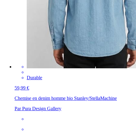
Durable
59,99 €
Chemise en denim homme bio Stanley/Stella
Machine
Par Pura Design Gallery