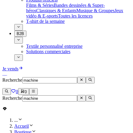
Films & Séries
Bandes dessinées & Super-
héros
Classiques & Enfants
Musique & Groupes
Jeux
vidéo & E-sports
Toutes les licences
T-shirt de la semaine
B2B
Textile personnalisé entreprise
Solutions commerciales
Je vends
Recherche
0
0
Recherche
...
Accueil
Boutique