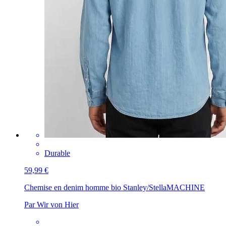
Durable
59,99 €
Chemise en denim homme bio Stanley/Stella
MACHINE
Par Wir von Hier