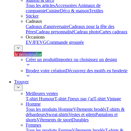
Maison & déco
Tous les articles
Accessoires Animaux de
compagnie
Cuisine
Déco & maison
Textiles
Sticker
Cadeaux
Cadeaux d'anniversaire
Cadeaux pour la fête des
Pères
Cadeau personnalisé
Cadeau photo
Cartes cadeaux
Occasions
EVJF
EVG
Commande groupée
Je personnalise
Créer un produit
Importez ou choisissez un design
Brodez votre création
Découvrez des motifs en broderie
Trouver
Meilleures ventes
T-shirt Humour
T-shirt J'peux pas j’ai
T-shirt Vintage
Homme
Tous les produits Homme
Vêtements brodés
T-shirts &
débardeurs
Sweat-shirts
Vestes et gilets
Pantalons et
shorts
Vêtements de sport
Durables
Femmes
Tous les produits Femme
Vêtements brodés
T-shirts &