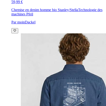
59,99 €
Chemise en denim homme bio Stanley/Stella
Technologie des
machines Pfeil
Par moinDackel