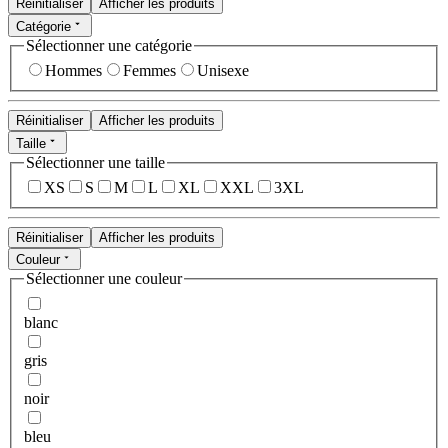
Réinitialiser
Afficher les produits
Catégorie
Sélectionner une catégorie
Hommes
Femmes
Unisexe
Réinitialiser
Afficher les produits
Taille
Sélectionner une taille
XS
S
M
L
XL
XXL
3XL
Réinitialiser
Afficher les produits
Couleur
Sélectionner une couleur
blanc
gris
noir
bleu