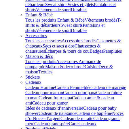
débardeurs
Sweat-shirts
Vestes et gilets
Pantalons et
shorts
Vêtements de sport
Durables
Enfant & Bébé
Tous les produits Enfant & Bébé
Vêtements brodés
T-
shirts & débardeurs
Sweat-shirts
Pantalons et
shorts
Vêtements de sport
Durables
Accessoires
Tous les accessoires
Accessoires brodés
Casquettes &
chapeaux
Sacs et sacs à dos
Chaussettes &
chaussures
Écharpes & tours de cou
Badges
Parapluies
Maison & déco
Tous les produits
Accessoires Animaux de
compagnie
Maison & déco brodé
Cuisine
Déco &
maison
Textiles
Stickers
Cadeaux
Cadeau Homme
Cadeau Femme
Idée cadeau de mariage​
Cadeau pour maman
Cadeau pour papa
Cadeau future
maman
Cadeau futur papa
Cadeau amie & cadeau
ami
Cadeau pour gamer
Idées de cadeaux d’anniversaire
Cadeau pour baby
shower
Cadeau de naissance
Cadeau de baptême
Noces
d’or
Noces d’argent
Cadeau de retraite
Cadeau grand-
mère
Cadeau grand-père
Cartes cadeaux
Produits officiels