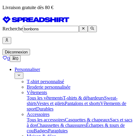
Livraison gratuite dès 80 €
Recherche
Déconnexion
0
0
Personnaliser
T-shirt personnalisé
Broderie personnalisée
Vêtements
Tous les vêtements
T-shirts & débardeurs
Sweat-
shirts
Vestes et gilets
Pantalons et shorts
Vêtements de
sport
Durables
Accessoires
Tous les accessoires
Casquettes & chapeaux
Sacs et sacs
à dos
Chaussettes & chaussures
Écharpes & tours de
cou
Badges
Parapluies