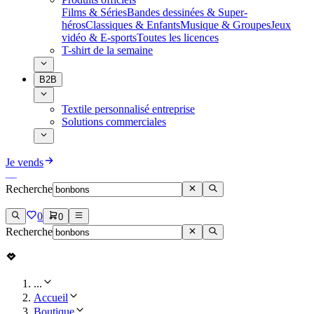
Films & Séries
Bandes dessinées & Super-
héros
Classiques & Enfants
Musique & Groupes
Jeux
vidéo & E-sports
Toutes les licences
T-shirt de la semaine
B2B
Textile personnalisé entreprise
Solutions commerciales
Je vends
Recherche
0
0
Recherche
...
Accueil
Boutique