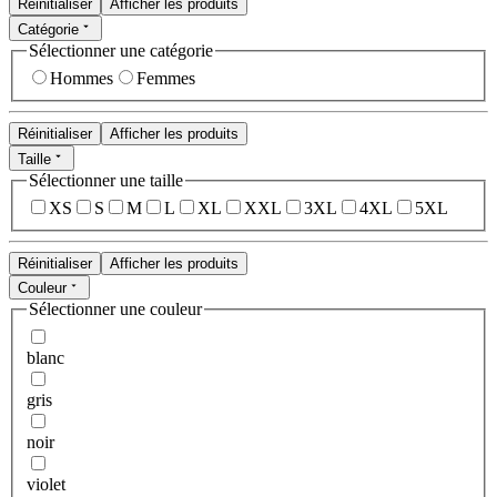
Réinitialiser
Afficher les produits
Catégorie
Sélectionner une catégorie
Hommes
Femmes
Réinitialiser
Afficher les produits
Taille
Sélectionner une taille
XS
S
M
L
XL
XXL
3XL
4XL
5XL
Réinitialiser
Afficher les produits
Couleur
Sélectionner une couleur
blanc
gris
noir
violet