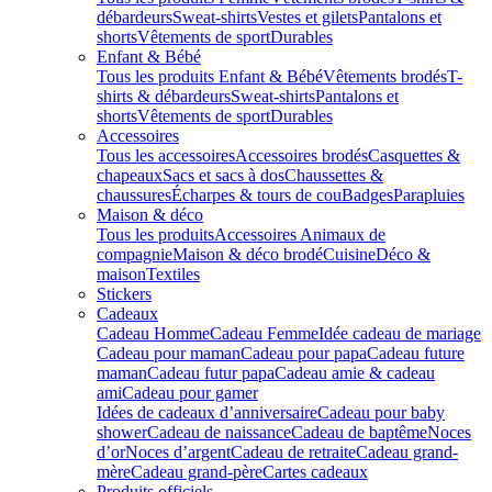
débardeurs
Sweat-shirts
Vestes et gilets
Pantalons et
shorts
Vêtements de sport
Durables
Enfant & Bébé
Tous les produits Enfant & Bébé
Vêtements brodés
T-
shirts & débardeurs
Sweat-shirts
Pantalons et
shorts
Vêtements de sport
Durables
Accessoires
Tous les accessoires
Accessoires brodés
Casquettes &
chapeaux
Sacs et sacs à dos
Chaussettes &
chaussures
Écharpes & tours de cou
Badges
Parapluies
Maison & déco
Tous les produits
Accessoires Animaux de
compagnie
Maison & déco brodé
Cuisine
Déco &
maison
Textiles
Stickers
Cadeaux
Cadeau Homme
Cadeau Femme
Idée cadeau de mariage​
Cadeau pour maman
Cadeau pour papa
Cadeau future
maman
Cadeau futur papa
Cadeau amie & cadeau
ami
Cadeau pour gamer
Idées de cadeaux d’anniversaire
Cadeau pour baby
shower
Cadeau de naissance
Cadeau de baptême
Noces
d’or
Noces d’argent
Cadeau de retraite
Cadeau grand-
mère
Cadeau grand-père
Cartes cadeaux
Produits officiels