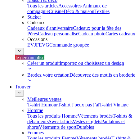
Maison & déco
Tous les articles
Accessoires Animaux de
compagnie
Cuisine
Déco & maison
Textiles
Sticker
Cadeaux
Cadeaux d'anniversaire
Cadeaux pour la fête des
Pères
Cadeau personnalisé
Cadeau photo
Cartes cadeaux
Occasions
EVJF
EVG
Commande groupée
Je personnalise
Créer un produit
Importez ou choisissez un design
Brodez votre création
Découvrez des motifs en broderie
Trouver
Meilleures ventes
T-shirt Humour
T-shirt J'peux pas j’ai
T-shirt Vintage
Homme
Tous les produits Homme
Vêtements brodés
T-shirts &
débardeurs
Sweat-shirts
Vestes et gilets
Pantalons et
shorts
Vêtements de sport
Durables
Femmes
Tous les produits Femme
Vêtements brodés
T-shirts &