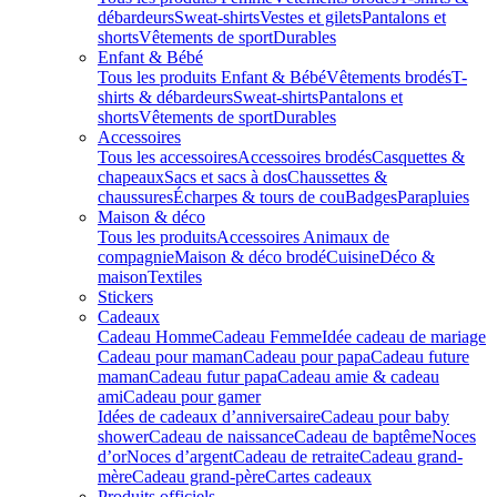
débardeurs
Sweat-shirts
Vestes et gilets
Pantalons et
shorts
Vêtements de sport
Durables
Enfant & Bébé
Tous les produits Enfant & Bébé
Vêtements brodés
T-
shirts & débardeurs
Sweat-shirts
Pantalons et
shorts
Vêtements de sport
Durables
Accessoires
Tous les accessoires
Accessoires brodés
Casquettes &
chapeaux
Sacs et sacs à dos
Chaussettes &
chaussures
Écharpes & tours de cou
Badges
Parapluies
Maison & déco
Tous les produits
Accessoires Animaux de
compagnie
Maison & déco brodé
Cuisine
Déco &
maison
Textiles
Stickers
Cadeaux
Cadeau Homme
Cadeau Femme
Idée cadeau de mariage​
Cadeau pour maman
Cadeau pour papa
Cadeau future
maman
Cadeau futur papa
Cadeau amie & cadeau
ami
Cadeau pour gamer
Idées de cadeaux d’anniversaire
Cadeau pour baby
shower
Cadeau de naissance
Cadeau de baptême
Noces
d’or
Noces d’argent
Cadeau de retraite
Cadeau grand-
mère
Cadeau grand-père
Cartes cadeaux
Produits officiels