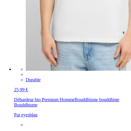
Durable
25,99 €
Débardeur bio Premium Homme
Bouddhisme bouddhiste
Bouddhisme
Par eyesblau