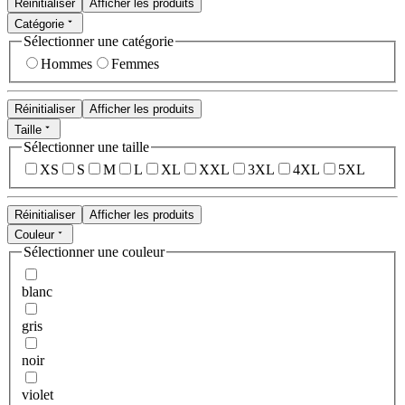
Réinitialiser
Afficher les produits
Catégorie
Sélectionner une catégorie
Hommes
Femmes
Réinitialiser
Afficher les produits
Taille
Sélectionner une taille
XS
S
M
L
XL
XXL
3XL
4XL
5XL
Réinitialiser
Afficher les produits
Couleur
Sélectionner une couleur
blanc
gris
noir
violet