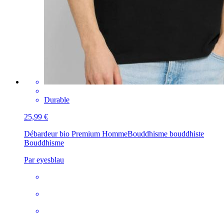
Durable
25,99 €
Débardeur bio Premium Homme
Bouddhisme bouddhiste
Bouddhisme
Par eyesblau