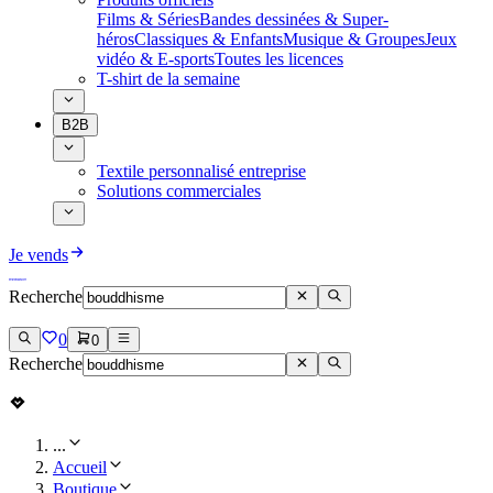
Films & Séries
Bandes dessinées & Super-
héros
Classiques & Enfants
Musique & Groupes
Jeux
vidéo & E-sports
Toutes les licences
T-shirt de la semaine
B2B
Textile personnalisé entreprise
Solutions commerciales
Je vends
Recherche
0
0
Recherche
...
Accueil
Boutique