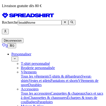
Livraison gratuite dès 80 €
Recherche
Déconnexion
0
0
Personnaliser
T-shirt personnalisé
Broderie personnalisée
Vêtements
Tous les vêtements
T-shirts & débardeurs
Sweat-
shirts
Vestes et gilets
Pantalons et shorts
Vêtements de
sport
Durables
Accessoires
Tous les accessoires
Casquettes & chapeaux
Sacs et sacs
à dos
Chaussettes & chaussures
Écharpes & tours de
cou
Badges
Parapluies