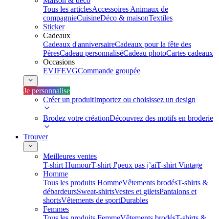
Maison & déco
Tous les articles
Accessoires Animaux de
compagnie
Cuisine
Déco & maison
Textiles
Sticker
Cadeaux
Cadeaux d'anniversaire
Cadeaux pour la fête des
Pères
Cadeau personnalisé
Cadeau photo
Cartes cadeaux
Occasions
EVJF
EVG
Commande groupée
Je personnalise
Créer un produit
Importez ou choisissez un design
Brodez votre création
Découvrez des motifs en broderie
Trouver
Meilleures ventes
T-shirt Humour
T-shirt J'peux pas j’ai
T-shirt Vintage
Homme
Tous les produits Homme
Vêtements brodés
T-shirts &
débardeurs
Sweat-shirts
Vestes et gilets
Pantalons et
shorts
Vêtements de sport
Durables
Femmes
Tous les produits Femme
Vêtements brodés
T-shirts &