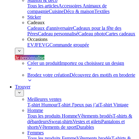
Maison & déco
Tous les articles
Accessoires Animaux de
compagnie
Cuisine
Déco & maison
Textiles
Sticker
Cadeaux
Cadeaux d'anniversaire
Cadeaux pour la fête des
Pères
Cadeau personnalisé
Cadeau photo
Cartes cadeaux
Occasions
EVJF
EVG
Commande groupée
Je personnalise
Créer un produit
Importez ou choisissez un design
Brodez votre création
Découvrez des motifs en broderie
Trouver
Meilleures ventes
T-shirt Humour
T-shirt J'peux pas j’ai
T-shirt Vintage
Homme
Tous les produits Homme
Vêtements brodés
T-shirts &
débardeurs
Sweat-shirts
Vestes et gilets
Pantalons et
shorts
Vêtements de sport
Durables
Femmes
Tous les produits Femme
Vêtements brodés
T-shirts &