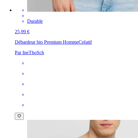
Durable
25,99 €
Débardeur bio Premium Homme
Créatif
Par IneThoSch