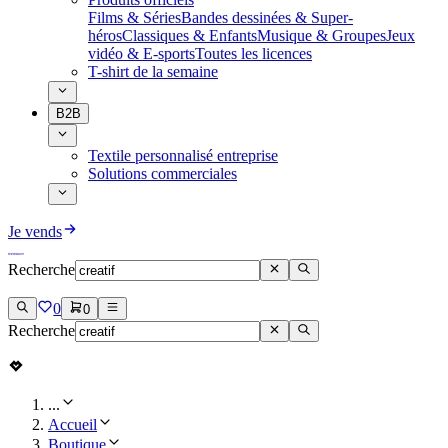
Films & Séries
Bandes dessinées & Super-
héros
Classiques & Enfants
Musique & Groupes
Jeux
vidéo & E-sports
Toutes les licences
T-shirt de la semaine
B2B
Textile personnalisé entreprise
Solutions commerciales
Je vends
Recherche
0
0
Recherche
...
Accueil
Boutique