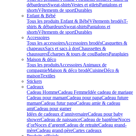
débardeurs
Sweat-shirts
Vestes et gilets
Pantalons et
shorts
Vêtements de sport
Durables
Enfant & Bébé
Tous les produits Enfant & Bébé
Vêtements brodés
T-
shirts & débardeurs
Sweat-shirts
Pantalons et
shorts
Vêtements de sport
Durables
Accessoires
Tous les accessoires
Accessoires brodés
Casquettes &
chapeaux
Sacs et sacs à dos
Chaussettes &
chaussures
Écharpes & tours de cou
Badges
Parapluies
Maison & déco
Tous les produits
Accessoires Animaux de
compagnie
Maison & déco brodé
Cuisine
Déco &
maison
Textiles
Stickers
Cadeaux
Cadeau Homme
Cadeau Femme
Idée cadeau de mariage​
Cadeau pour maman
Cadeau pour papa
Cadeau future
maman
Cadeau futur papa
Cadeau amie & cadeau
ami
Cadeau pour gamer
Idées de cadeaux d’anniversaire
Cadeau pour baby
shower
Cadeau de naissance
Cadeau de baptême
Noces
d’or
Noces d’argent
Cadeau de retraite
Cadeau grand-
mère
Cadeau grand-père
Cartes cadeaux
Produits officiels