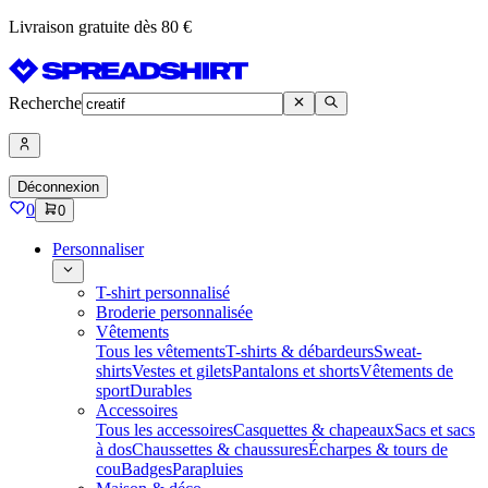
Livraison gratuite dès 80 €
Recherche
Déconnexion
0
0
Personnaliser
T-shirt personnalisé
Broderie personnalisée
Vêtements
Tous les vêtements
T-shirts & débardeurs
Sweat-
shirts
Vestes et gilets
Pantalons et shorts
Vêtements de
sport
Durables
Accessoires
Tous les accessoires
Casquettes & chapeaux
Sacs et sacs
à dos
Chaussettes & chaussures
Écharpes & tours de
cou
Badges
Parapluies