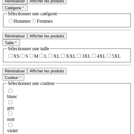
Réinitialiser
Afficher les produits
Catégorie
Sélectionner une catégorie
Hommes
Femmes
Réinitialiser
Afficher les produits
Taille
Sélectionner une taille
XS
S
M
L
XL
XXL
3XL
4XL
5XL
Réinitialiser
Afficher les produits
Couleur
Sélectionner une couleur
blanc
gris
noir
violet