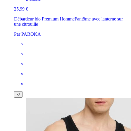
25,99 €
Débardeur bio Premium Homme
Fantôme avec lanterne sur
une citrouille
Par PAROKA