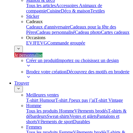
Maison & déco
Tous les articles
Accessoires Animaux de
compagnie
Cuisine
Déco & maison
Textiles
Sticker
Cadeaux
Cadeaux d'anniversaire
Cadeaux pour la fête des
Pères
Cadeau personnalisé
Cadeau photo
Cartes cadeaux
Occasions
EVJF
EVG
Commande groupée
Je personnalise
Créer un produit
Importez ou choisissez un design
Brodez votre création
Découvrez des motifs en broderie
Trouver
Meilleures ventes
T-shirt Humour
T-shirt J'peux pas j’ai
T-shirt Vintage
Homme
Tous les produits Homme
Vêtements brodés
T-shirts &
débardeurs
Sweat-shirts
Vestes et gilets
Pantalons et
shorts
Vêtements de sport
Durables
Femmes
Tous les produits Femme
Vêtements brodés
T-shirts &