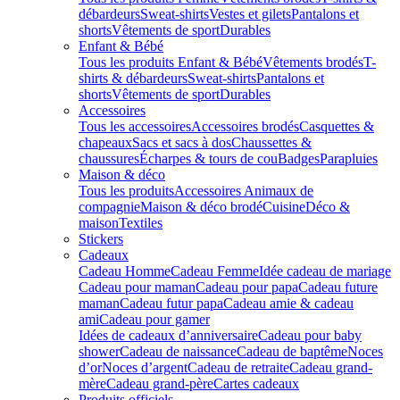
débardeurs
Sweat-shirts
Vestes et gilets
Pantalons et
shorts
Vêtements de sport
Durables
Enfant & Bébé
Tous les produits Enfant & Bébé
Vêtements brodés
T-
shirts & débardeurs
Sweat-shirts
Pantalons et
shorts
Vêtements de sport
Durables
Accessoires
Tous les accessoires
Accessoires brodés
Casquettes &
chapeaux
Sacs et sacs à dos
Chaussettes &
chaussures
Écharpes & tours de cou
Badges
Parapluies
Maison & déco
Tous les produits
Accessoires Animaux de
compagnie
Maison & déco brodé
Cuisine
Déco &
maison
Textiles
Stickers
Cadeaux
Cadeau Homme
Cadeau Femme
Idée cadeau de mariage​
Cadeau pour maman
Cadeau pour papa
Cadeau future
maman
Cadeau futur papa
Cadeau amie & cadeau
ami
Cadeau pour gamer
Idées de cadeaux d’anniversaire
Cadeau pour baby
shower
Cadeau de naissance
Cadeau de baptême
Noces
d’or
Noces d’argent
Cadeau de retraite
Cadeau grand-
mère
Cadeau grand-père
Cartes cadeaux
Produits officiels