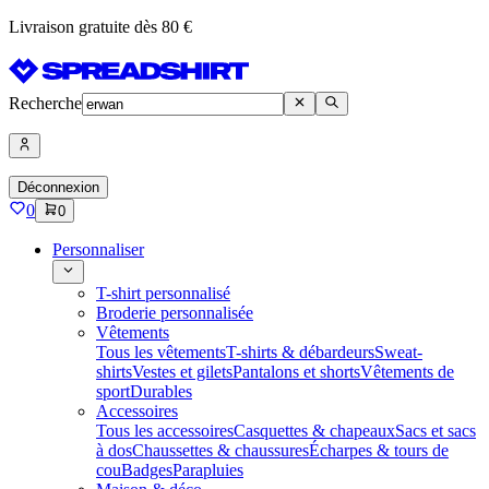
Livraison gratuite dès 80 €
Recherche
Déconnexion
0
0
Personnaliser
T-shirt personnalisé
Broderie personnalisée
Vêtements
Tous les vêtements
T-shirts & débardeurs
Sweat-
shirts
Vestes et gilets
Pantalons et shorts
Vêtements de
sport
Durables
Accessoires
Tous les accessoires
Casquettes & chapeaux
Sacs et sacs
à dos
Chaussettes & chaussures
Écharpes & tours de
cou
Badges
Parapluies