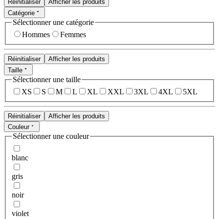
Réinitialiser
Afficher les produits
Catégorie
Sélectionner une catégorie
Hommes
Femmes
Réinitialiser
Afficher les produits
Taille
Sélectionner une taille
XS
S
M
L
XL
XXL
3XL
4XL
5XL
Réinitialiser
Afficher les produits
Couleur
Sélectionner une couleur
blanc
gris
noir
violet