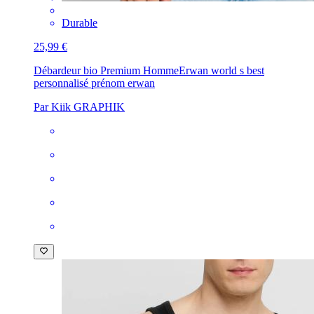
Durable
25,99 €
Débardeur bio Premium Homme
Erwan world s best
personnalisé prénom erwan
Par Kiik GRAPHIK