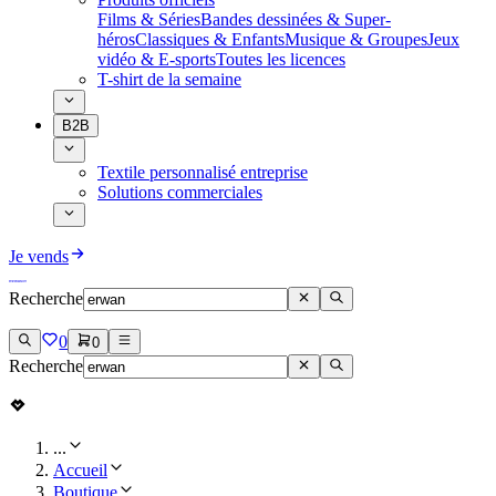
Films & Séries
Bandes dessinées & Super-
héros
Classiques & Enfants
Musique & Groupes
Jeux
vidéo & E-sports
Toutes les licences
T-shirt de la semaine
B2B
Textile personnalisé entreprise
Solutions commerciales
Je vends
Recherche
0
0
Recherche
...
Accueil
Boutique