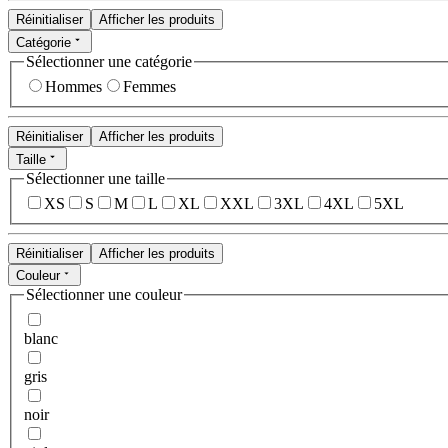
Réinitialiser
Afficher les produits
Catégorie
Sélectionner une catégorie
Hommes
Femmes
Réinitialiser
Afficher les produits
Taille
Sélectionner une taille
XS
S
M
L
XL
XXL
3XL
4XL
5XL
Réinitialiser
Afficher les produits
Couleur
Sélectionner une couleur
blanc
gris
noir