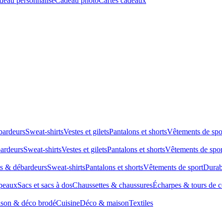
deau personnalisé
Cadeau photo
Cartes cadeaux
bardeurs
Sweat-shirts
Vestes et gilets
Pantalons et shorts
Vêtements de spo
bardeurs
Sweat-shirts
Vestes et gilets
Pantalons et shorts
Vêtements de spor
ts & débardeurs
Sweat-shirts
Pantalons et shorts
Vêtements de sport
Durab
peaux
Sacs et sacs à dos
Chaussettes & chaussures
Écharpes & tours de 
son & déco brodé
Cuisine
Déco & maison
Textiles