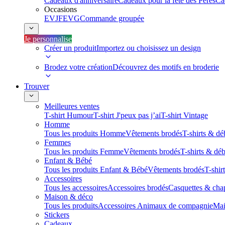
Cadeaux d'anniversaire
Cadeaux pour la fête des Pères
Ca
Occasions
EVJF
EVG
Commande groupée
Je personnalise
Créer un produit
Importez ou choisissez un design
Brodez votre création
Découvrez des motifs en broderie
Trouver
Meilleures ventes
T-shirt Humour
T-shirt J'peux pas j’ai
T-shirt Vintage
Homme
Tous les produits Homme
Vêtements brodés
T-shirts & dé
Femmes
Tous les produits Femme
Vêtements brodés
T-shirts & dé
Enfant & Bébé
Tous les produits Enfant & Bébé
Vêtements brodés
T-shir
Accessoires
Tous les accessoires
Accessoires brodés
Casquettes & cha
Maison & déco
Tous les produits
Accessoires Animaux de compagnie
Mai
Stickers
Cadeaux