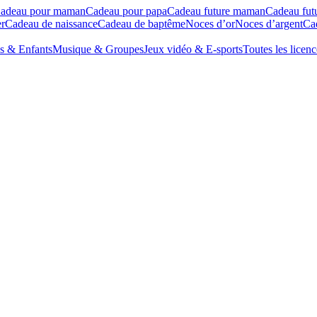
adeau pour maman
Cadeau pour papa
Cadeau future maman
Cadeau fut
r
Cadeau de naissance
Cadeau de baptême
Noces d’or
Noces d’argent
Cad
s & Enfants
Musique & Groupes
Jeux vidéo & E-sports
Toutes les licenc