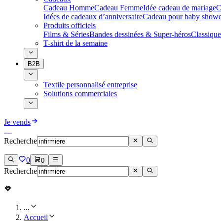
Cadeau Homme
Cadeau Femme
Idée cadeau de mariage​
C
Idées de cadeaux d’anniversaire
Cadeau pour baby showe
Produits officiels
Films & Séries
Bandes dessinées & Super-héros
Classique
T-shirt de la semaine
B2B
Textile personnalisé entreprise
Solutions commerciales
Je vends
Recherche
0
0
Recherche
...
Accueil