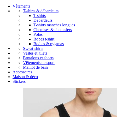
Vêtements
T-shirts & débardeurs
T-shirts
Débardeurs
T-shirts manches longues
Chemises & chemisiers
Polos
Robes t-shirt
Bodies & pyjamas
Sweat-shirts
Vestes et gilets
Pantalons et shorts
Vêtements de sport
Maillot de bain
Accessoires
Maison & déco
Stickers