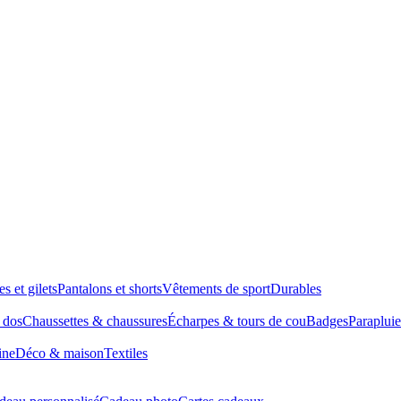
es et gilets
Pantalons et shorts
Vêtements de sport
Durables
à dos
Chaussettes & chaussures
Écharpes & tours de cou
Badges
Parapluie
ine
Déco & maison
Textiles