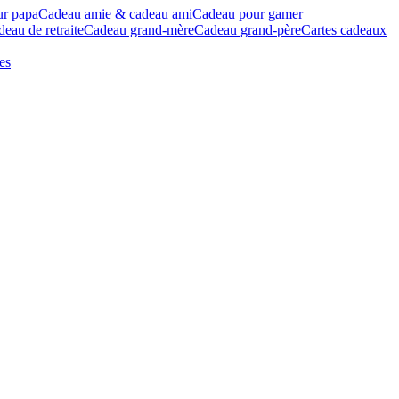
ur papa
Cadeau amie & cadeau ami
Cadeau pour gamer
eau de retraite
Cadeau grand-mère
Cadeau grand-père
Cartes cadeaux
es