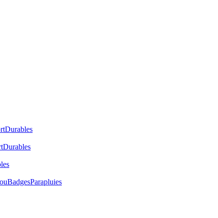
rt
Durables
t
Durables
les
cou
Badges
Parapluies