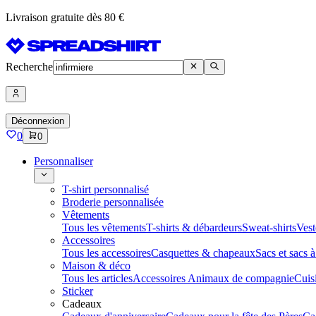
Livraison gratuite dès 80 €
Recherche
Déconnexion
0
0
Personnaliser
T-shirt personnalisé
Broderie personnalisée
Vêtements
Tous les vêtements
T-shirts & débardeurs
Sweat-shirts
Vest
Accessoires
Tous les accessoires
Casquettes & chapeaux
Sacs et sacs 
Maison & déco
Tous les articles
Accessoires Animaux de compagnie
Cuis
Sticker
Cadeaux