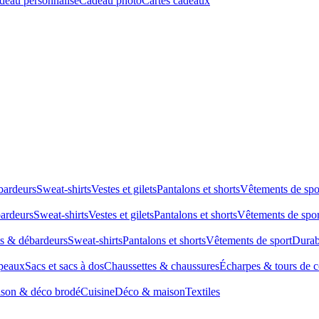
deau personnalisé
Cadeau photo
Cartes cadeaux
bardeurs
Sweat-shirts
Vestes et gilets
Pantalons et shorts
Vêtements de spo
bardeurs
Sweat-shirts
Vestes et gilets
Pantalons et shorts
Vêtements de spor
ts & débardeurs
Sweat-shirts
Pantalons et shorts
Vêtements de sport
Durab
peaux
Sacs et sacs à dos
Chaussettes & chaussures
Écharpes & tours de 
son & déco brodé
Cuisine
Déco & maison
Textiles