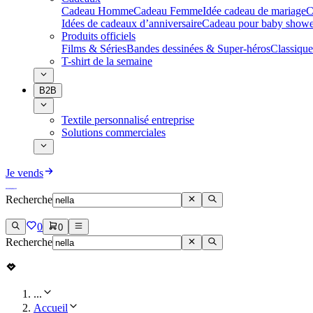
Cadeau Homme
Cadeau Femme
Idée cadeau de mariage​
C
Idées de cadeaux d’anniversaire
Cadeau pour baby showe
Produits officiels
Films & Séries
Bandes dessinées & Super-héros
Classique
T-shirt de la semaine
B2B
Textile personnalisé entreprise
Solutions commerciales
Je vends
Recherche
0
0
Recherche
...
Accueil