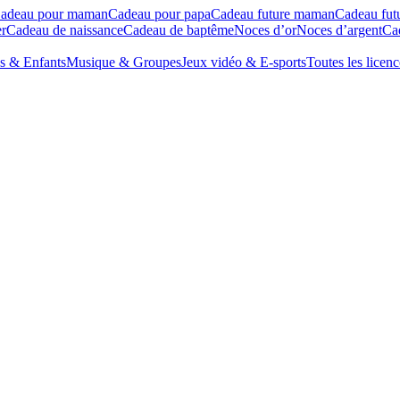
adeau pour maman
Cadeau pour papa
Cadeau future maman
Cadeau fut
r
Cadeau de naissance
Cadeau de baptême
Noces d’or
Noces d’argent
Cad
s & Enfants
Musique & Groupes
Jeux vidéo & E-sports
Toutes les licenc