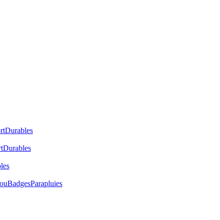
rt
Durables
t
Durables
les
cou
Badges
Parapluies