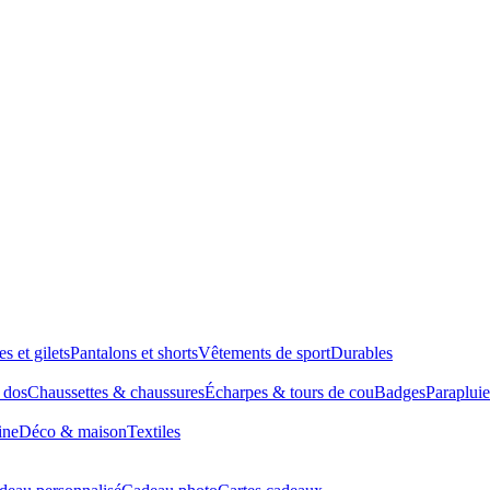
es et gilets
Pantalons et shorts
Vêtements de sport
Durables
à dos
Chaussettes & chaussures
Écharpes & tours de cou
Badges
Parapluie
ine
Déco & maison
Textiles