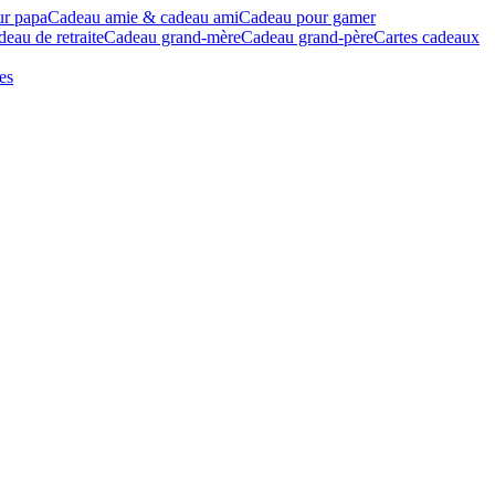
ur papa
Cadeau amie & cadeau ami
Cadeau pour gamer
eau de retraite
Cadeau grand-mère
Cadeau grand-père
Cartes cadeaux
es