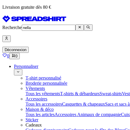
Livraison gratuite dès 80 €
Recherche
Déconnexion
0
0
Personnaliser
T-shirt personnalisé
Broderie personnalisée
Vêtements
Tous les vêtements
T-shirts & débardeurs
Sweat-shirts
Vest
Accessoires
Tous les accessoires
Casquettes & chapeaux
Sacs et sacs 
Maison & déco
Tous les articles
Accessoires Animaux de compagnie
Cuis
Sticker
Cadeaux