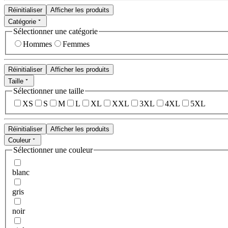
Réinitialiser
Afficher les produits
Catégorie
Sélectionner une catégorie
Hommes
Femmes
Réinitialiser
Afficher les produits
Taille
Sélectionner une taille
XS
S
M
L
XL
XXL
3XL
4XL
5XL
Réinitialiser
Afficher les produits
Couleur
Sélectionner une couleur
blanc
gris
noir