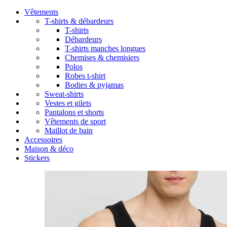
Vêtements
T-shirts & débardeurs
T-shirts
Débardeurs
T-shirts manches longues
Chemises & chemisiers
Polos
Robes t-shirt
Bodies & pyjamas
Sweat-shirts
Vestes et gilets
Pantalons et shorts
Vêtements de sport
Maillot de bain
Accessoires
Maison & déco
Stickers