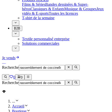
Films & Séries
Bandes dessinées & Super-
héros
Classiques & Enfants
Musique & Groupes
Jeux
vidéo & E-sports
Toutes les licences
T-shirt de la semaine
B2B
Textile personnalisé entreprise
Solutions commerciales
Je vends
Recherche
0
0
Recherche
...
Accueil
Boutique