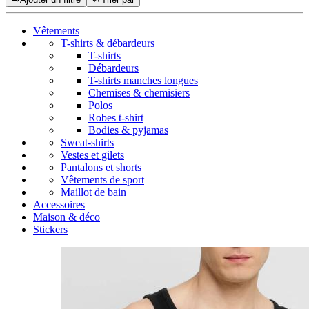
Vêtements
T-shirts & débardeurs
T-shirts
Débardeurs
T-shirts manches longues
Chemises & chemisiers
Polos
Robes t-shirt
Bodies & pyjamas
Sweat-shirts
Vestes et gilets
Pantalons et shorts
Vêtements de sport
Maillot de bain
Accessoires
Maison & déco
Stickers