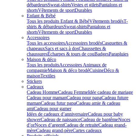
débardeurs
Sweat-shirts
Vestes et gilets
Pantalons et
shorts
Vêtements de sport
Durables
Enfant & Bébé
Tous les produits Enfant & Bébé
Vêtements brodés
T-
shirts & débardeurs
Sweat-shirts
Pantalons et
shorts
Vêtements de sport
Durables
Accessoires
Tous les accessoires
Accessoires brodés
Casquettes &
chapeaux
Sacs et sacs à dos
Chaussettes &
chaussures
Écharpes & tours de cou
Badges
Parapluies
Maison & déco
Tous les produits
Accessoires Animaux de
compagnie
Maison & déco brodé
Cuisine
Déco &
maison
Textiles
Stickers
Cadeaux
Cadeau Homme
Cadeau Femme
Idée cadeau de mariage​
Cadeau pour maman
Cadeau pour papa
Cadeau future
maman
Cadeau futur papa
Cadeau amie & cadeau
ami
Cadeau pour gamer
Idées de cadeaux d’anniversaire
Cadeau pour baby
shower
Cadeau de naissance
Cadeau de baptême
Noces
d’or
Noces d’argent
Cadeau de retraite
Cadeau grand-
mère
Cadeau grand-père
Cartes cadeaux
Produits officiels