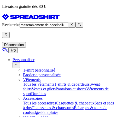
Livraison gratuite dès 80 €
Recherche
Déconnexion
0
0
Personnaliser
T-shirt personnalisé
Broderie personnalisée
Vêtements
Tous les vêtements
T-shirts & débardeurs
Sweat-
shirts
Vestes et gilets
Pantalons et shorts
Vêtements de
sport
Durables
Accessoires
Tous les accessoires
Casquettes & chapeaux
Sacs et sacs
à dos
Chaussettes & chaussures
Écharpes & tours de
cou
Badges
Parapluies