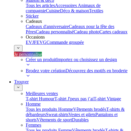
Maison & déco
Tous les articles
Accessoires Animaux de
compagnie
Cuisine
Déco & maison
Textiles
Sticker
Cadeaux
Cadeaux d'anniversaire
Cadeaux pour la fête des
Pères
Cadeau personnalisé
Cadeau photo
Cartes cadeaux
Occasions
EVJF
EVG
Commande groupée
Je personnalise
Créer un produit
Importez ou choisissez un design
Brodez votre création
Découvrez des motifs en broderie
Trouver
Meilleures ventes
T-shirt Humour
T-shirt J'peux pas j’ai
T-shirt Vintage
Homme
Tous les produits Homme
Vêtements brodés
T-shirts &
débardeurs
Sweat-shirts
Vestes et gilets
Pantalons et
shorts
Vêtements de sport
Durables
Femmes
Tous les produits Femme
Vêtements brodés
T-shirts &