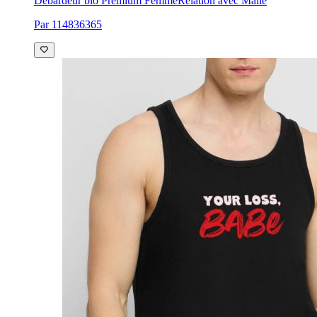
Débardeur bio Premium Femme
Relation avec Malle
Par 114836365