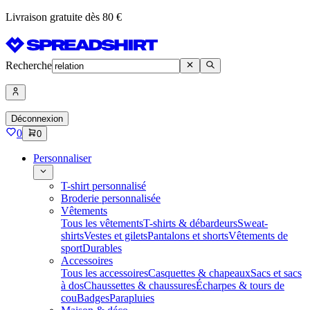
Livraison gratuite dès 80 €
Recherche
Déconnexion
0
0
Personnaliser
T-shirt personnalisé
Broderie personnalisée
Vêtements
Tous les vêtements
T-shirts & débardeurs
Sweat-
shirts
Vestes et gilets
Pantalons et shorts
Vêtements de
sport
Durables
Accessoires
Tous les accessoires
Casquettes & chapeaux
Sacs et sacs
à dos
Chaussettes & chaussures
Écharpes & tours de
cou
Badges
Parapluies