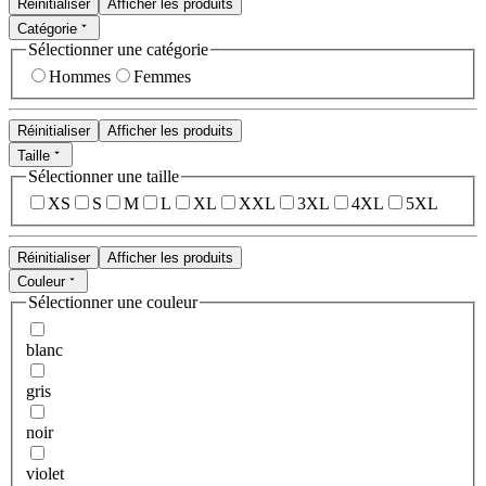
Réinitialiser
Afficher les produits
Catégorie
Sélectionner une catégorie
Hommes
Femmes
Réinitialiser
Afficher les produits
Taille
Sélectionner une taille
XS
S
M
L
XL
XXL
3XL
4XL
5XL
Réinitialiser
Afficher les produits
Couleur
Sélectionner une couleur
blanc
gris
noir
violet