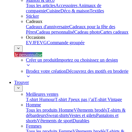
Maison & déco
Tous les articles
Accessoires Animaux de
compagnie
Cuisine
Déco & maison
Textiles
Sticker
Cadeaux
Cadeaux d'anniversaire
Cadeaux pour la fête des
Pères
Cadeau personnalisé
Cadeau photo
Cartes cadeaux
Occasions
EVJF
EVG
Commande groupée
Je personnalise
Créer un produit
Importez ou choisissez un design
Brodez votre création
Découvrez des motifs en broderie
Trouver
Meilleures ventes
T-shirt Humour
T-shirt J'peux pas j’ai
T-shirt Vintage
Homme
Tous les produits Homme
Vêtements brodés
T-shirts &
débardeurs
Sweat-shirts
Vestes et gilets
Pantalons et
shorts
Vêtements de sport
Durables
Femmes
Tous les produits Femme
Vêtements brodés
T-shirts &