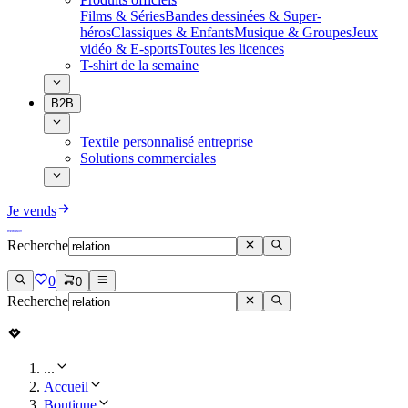
Films & Séries
Bandes dessinées & Super-
héros
Classiques & Enfants
Musique & Groupes
Jeux
vidéo & E-sports
Toutes les licences
T-shirt de la semaine
B2B
Textile personnalisé entreprise
Solutions commerciales
Je vends
Recherche
0
0
Recherche
...
Accueil
Boutique