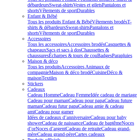
débardeurs
Sweat-shirts
Vestes et gilets
Pantalons et
shorts
Vêtements de sport
Durables
Enfant & Bébé
Tous les produits Enfant & Bébé
Vêtements brodés
T-
shirts & débardeurs
Sweat-shirts
Pantalons et
shorts
Vêtements de sport
Durables
Accessoires
Tous les accessoires
Accessoires brodés
Casquettes &
chapeaux
Sacs et sacs à dos
Chaussettes &
chaussures
Écharpes & tours de cou
Badges
Parapluies
Maison & déco
Tous les produits
Accessoires Animaux de
compagnie
Maison & déco brodé
Cuisine
Déco &
maison
Textiles
Stickers
Cadeaux
Cadeau Homme
Cadeau Femme
Idée cadeau de mariage​
Cadeau pour maman
Cadeau pour papa
Cadeau future
maman
Cadeau futur papa
Cadeau amie & cadeau
ami
Cadeau pour gamer
Idées de cadeaux d’anniversaire
Cadeau pour baby
shower
Cadeau de naissance
Cadeau de baptême
Noces
d’or
Noces d’argent
Cadeau de retraite
Cadeau grand-
mère
Cadeau grand-père
Cartes cadeaux
Produits officiels