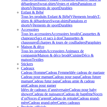
débardeurs
Sweat-shirts
Vestes et gilets
Pantalons et
shorts
Vêtements de sport
Durables
Enfant & Bébé
Tous les produits Enfant & Bébé
Vêtements brodés
T-
shirts & débardeurs
Sweat-shirts
Pantalons et
shorts
Vêtements de sport
Durables
Accessoires
Tous les accessoires
Accessoires brodés
Casquettes &
chapeaux
Sacs et sacs à dos
Chaussettes &
chaussures
Écharpes & tours de cou
Badges
Parapluies
Maison & déco
Tous les produits
Accessoires Animaux de
compagnie
Maison & déco brodé
Cuisine
Déco &
maison
Textiles
Stickers
Cadeaux
Cadeau Homme
Cadeau Femme
Idée cadeau de mariage​
Cadeau pour maman
Cadeau pour papa
Cadeau future
maman
Cadeau futur papa
Cadeau amie & cadeau
ami
Cadeau pour gamer
Idées de cadeaux d’anniversaire
Cadeau pour baby
shower
Cadeau de naissance
Cadeau de baptême
Noces
d’or
Noces d’argent
Cadeau de retraite
Cadeau grand-
mère
Cadeau grand-père
Cartes cadeaux
Produits officiels