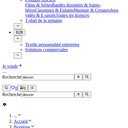
Films & Séries
Bandes dessinées & Super-
héros
Classiques & Enfants
Musique & Groupes
Jeux
vidéo & E-sports
Toutes les licences
T-shirt de la semaine
B2B
Textile personnalisé entreprise
Solutions commerciales
Je vends
Recherche
0
0
Recherche
...
Accueil
Boutique