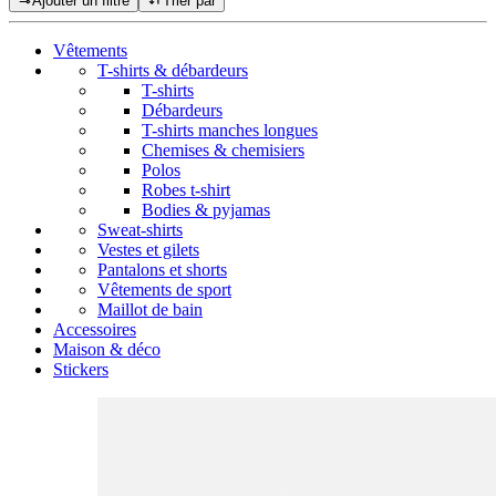
Ajouter un filtre
Trier par
Vêtements
T-shirts & débardeurs
T-shirts
Débardeurs
T-shirts manches longues
Chemises & chemisiers
Polos
Robes t-shirt
Bodies & pyjamas
Sweat-shirts
Vestes et gilets
Pantalons et shorts
Vêtements de sport
Maillot de bain
Accessoires
Maison & déco
Stickers