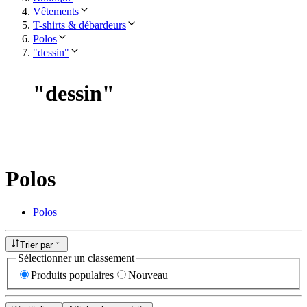
Vêtements
T-shirts & débardeurs
Polos
"dessin"
"
dessin
"
Polos
Polos
Trier par
Sélectionner un classement
Produits populaires
Nouveau