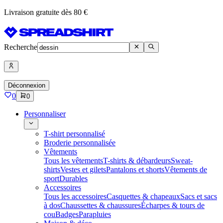
Livraison gratuite dès 80 €
Recherche
Déconnexion
0
0
Personnaliser
T-shirt personnalisé
Broderie personnalisée
Vêtements
Tous les vêtements
T-shirts & débardeurs
Sweat-
shirts
Vestes et gilets
Pantalons et shorts
Vêtements de
sport
Durables
Accessoires
Tous les accessoires
Casquettes & chapeaux
Sacs et sacs
à dos
Chaussettes & chaussures
Écharpes & tours de
cou
Badges
Parapluies