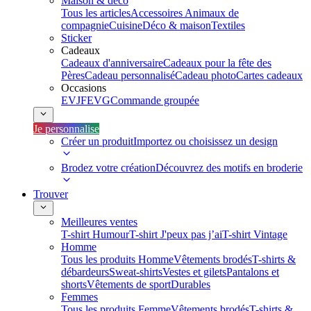
Maison & déco
Tous les articles
Accessoires Animaux de
compagnie
Cuisine
Déco & maison
Textiles
Sticker
Cadeaux
Cadeaux d'anniversaire
Cadeaux pour la fête des
Pères
Cadeau personnalisé
Cadeau photo
Cartes cadeaux
Occasions
EVJF
EVG
Commande groupée
Je personnalise
Créer un produit
Importez ou choisissez un design
Brodez votre création
Découvrez des motifs en broderie
Trouver
Meilleures ventes
T-shirt Humour
T-shirt J'peux pas j’ai
T-shirt Vintage
Homme
Tous les produits Homme
Vêtements brodés
T-shirts &
débardeurs
Sweat-shirts
Vestes et gilets
Pantalons et
shorts
Vêtements de sport
Durables
Femmes
Tous les produits Femme
Vêtements brodés
T-shirts &