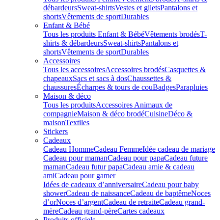
débardeurs
Sweat-shirts
Vestes et gilets
Pantalons et
shorts
Vêtements de sport
Durables
Enfant & Bébé
Tous les produits Enfant & Bébé
Vêtements brodés
T-
shirts & débardeurs
Sweat-shirts
Pantalons et
shorts
Vêtements de sport
Durables
Accessoires
Tous les accessoires
Accessoires brodés
Casquettes &
chapeaux
Sacs et sacs à dos
Chaussettes &
chaussures
Écharpes & tours de cou
Badges
Parapluies
Maison & déco
Tous les produits
Accessoires Animaux de
compagnie
Maison & déco brodé
Cuisine
Déco &
maison
Textiles
Stickers
Cadeaux
Cadeau Homme
Cadeau Femme
Idée cadeau de mariage​
Cadeau pour maman
Cadeau pour papa
Cadeau future
maman
Cadeau futur papa
Cadeau amie & cadeau
ami
Cadeau pour gamer
Idées de cadeaux d’anniversaire
Cadeau pour baby
shower
Cadeau de naissance
Cadeau de baptême
Noces
d’or
Noces d’argent
Cadeau de retraite
Cadeau grand-
mère
Cadeau grand-père
Cartes cadeaux
Produits officiels