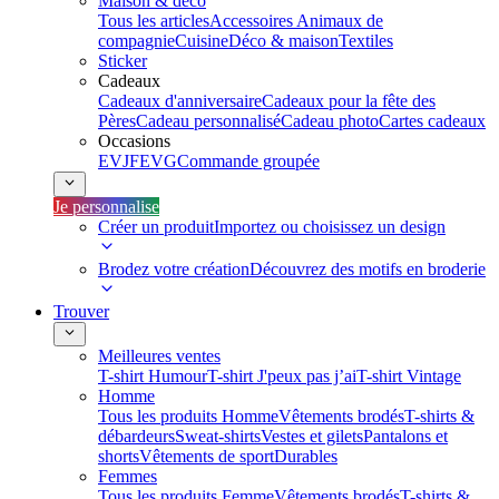
Maison & déco
Tous les articles
Accessoires Animaux de
compagnie
Cuisine
Déco & maison
Textiles
Sticker
Cadeaux
Cadeaux d'anniversaire
Cadeaux pour la fête des
Pères
Cadeau personnalisé
Cadeau photo
Cartes cadeaux
Occasions
EVJF
EVG
Commande groupée
Je personnalise
Créer un produit
Importez ou choisissez un design
Brodez votre création
Découvrez des motifs en broderie
Trouver
Meilleures ventes
T-shirt Humour
T-shirt J'peux pas j’ai
T-shirt Vintage
Homme
Tous les produits Homme
Vêtements brodés
T-shirts &
débardeurs
Sweat-shirts
Vestes et gilets
Pantalons et
shorts
Vêtements de sport
Durables
Femmes
Tous les produits Femme
Vêtements brodés
T-shirts &