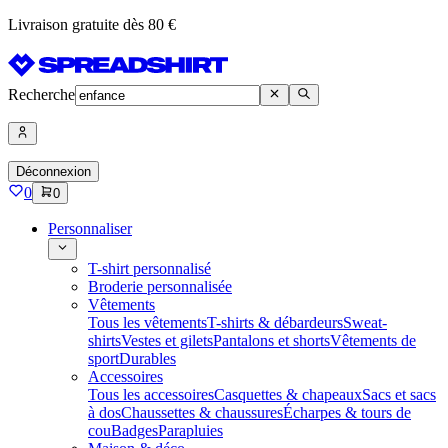
Livraison gratuite dès 80 €
Recherche
Déconnexion
0
0
Personnaliser
T-shirt personnalisé
Broderie personnalisée
Vêtements
Tous les vêtements
T-shirts & débardeurs
Sweat-
shirts
Vestes et gilets
Pantalons et shorts
Vêtements de
sport
Durables
Accessoires
Tous les accessoires
Casquettes & chapeaux
Sacs et sacs
à dos
Chaussettes & chaussures
Écharpes & tours de
cou
Badges
Parapluies