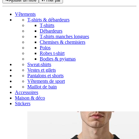
Ajouter un filtre
Trier par
Vêtements
T-shirts & débardeurs
T-shirts
Débardeurs
T-shirts manches longues
Chemises & chemisiers
Polos
Robes t-shirt
Bodies & pyjamas
Sweat-shirts
Vestes et gilets
Pantalons et shorts
Vêtements de sport
Maillot de bain
Accessoires
Maison & déco
Stickers