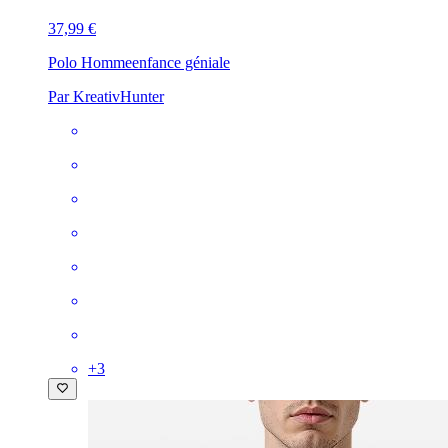
37,99 €
Polo Homme
enfance géniale
Par KreativHunter
+
3