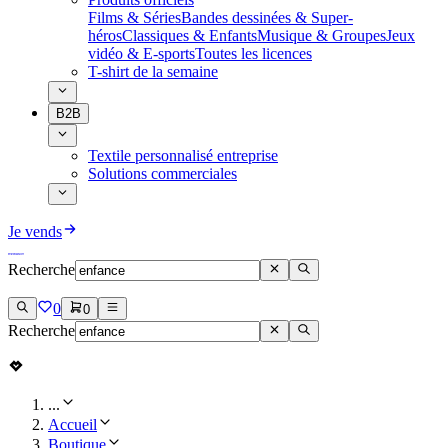
Films & Séries
Bandes dessinées & Super-
héros
Classiques & Enfants
Musique & Groupes
Jeux
vidéo & E-sports
Toutes les licences
T-shirt de la semaine
B2B
Textile personnalisé entreprise
Solutions commerciales
Je vends
Recherche
0
0
Recherche
...
Accueil
Boutique