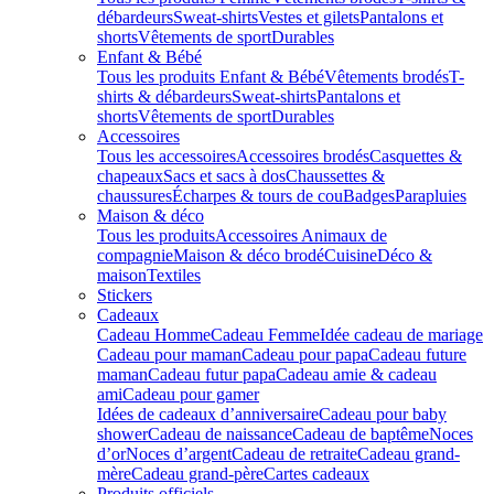
débardeurs
Sweat-shirts
Vestes et gilets
Pantalons et
shorts
Vêtements de sport
Durables
Enfant & Bébé
Tous les produits Enfant & Bébé
Vêtements brodés
T-
shirts & débardeurs
Sweat-shirts
Pantalons et
shorts
Vêtements de sport
Durables
Accessoires
Tous les accessoires
Accessoires brodés
Casquettes &
chapeaux
Sacs et sacs à dos
Chaussettes &
chaussures
Écharpes & tours de cou
Badges
Parapluies
Maison & déco
Tous les produits
Accessoires Animaux de
compagnie
Maison & déco brodé
Cuisine
Déco &
maison
Textiles
Stickers
Cadeaux
Cadeau Homme
Cadeau Femme
Idée cadeau de mariage​
Cadeau pour maman
Cadeau pour papa
Cadeau future
maman
Cadeau futur papa
Cadeau amie & cadeau
ami
Cadeau pour gamer
Idées de cadeaux d’anniversaire
Cadeau pour baby
shower
Cadeau de naissance
Cadeau de baptême
Noces
d’or
Noces d’argent
Cadeau de retraite
Cadeau grand-
mère
Cadeau grand-père
Cartes cadeaux
Produits officiels