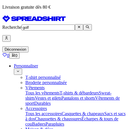
Livraison gratuite dès 80 €
Recherche
Déconnexion
0
0
Personnaliser
T-shirt personnalisé
Broderie personnalisée
Vêtements
Tous les vêtements
T-shirts & débardeurs
Sweat-
shirts
Vestes et gilets
Pantalons et shorts
Vêtements de
sport
Durables
Accessoires
Tous les accessoires
Casquettes & chapeaux
Sacs et sacs
à dos
Chaussettes & chaussures
Écharpes & tours de
cou
Badges
Parapluies