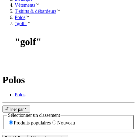
Vêtements
T-shirts & débardeurs
Polos
"golf"
"
golf
"
Polos
Polos
Trier par
Sélectionner un classement
Produits populaires
Nouveau