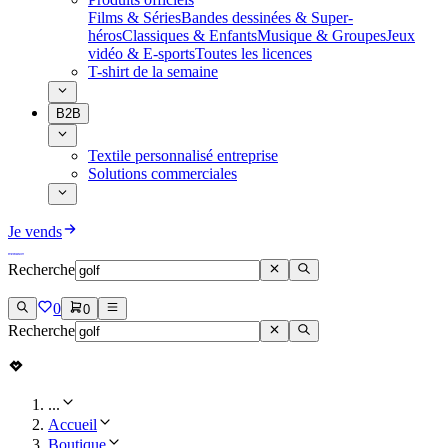
Films & Séries
Bandes dessinées & Super-
héros
Classiques & Enfants
Musique & Groupes
Jeux
vidéo & E-sports
Toutes les licences
T-shirt de la semaine
B2B
Textile personnalisé entreprise
Solutions commerciales
Je vends
Recherche
0
0
Recherche
...
Accueil
Boutique