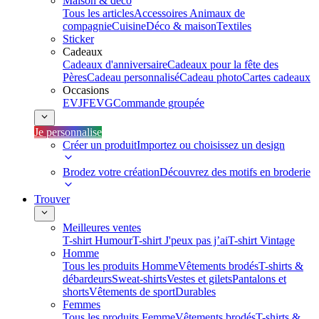
Maison & déco
Tous les articles
Accessoires Animaux de
compagnie
Cuisine
Déco & maison
Textiles
Sticker
Cadeaux
Cadeaux d'anniversaire
Cadeaux pour la fête des
Pères
Cadeau personnalisé
Cadeau photo
Cartes cadeaux
Occasions
EVJF
EVG
Commande groupée
Je personnalise
Créer un produit
Importez ou choisissez un design
Brodez votre création
Découvrez des motifs en broderie
Trouver
Meilleures ventes
T-shirt Humour
T-shirt J'peux pas j’ai
T-shirt Vintage
Homme
Tous les produits Homme
Vêtements brodés
T-shirts &
débardeurs
Sweat-shirts
Vestes et gilets
Pantalons et
shorts
Vêtements de sport
Durables
Femmes
Tous les produits Femme
Vêtements brodés
T-shirts &