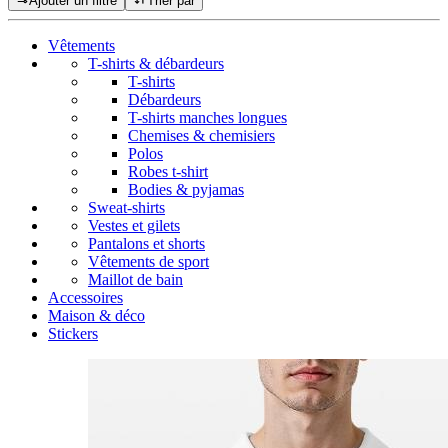
Ajouter un filtre
Trier par
Vêtements
T-shirts & débardeurs
T-shirts
Débardeurs
T-shirts manches longues
Chemises & chemisiers
Polos
Robes t-shirt
Bodies & pyjamas
Sweat-shirts
Vestes et gilets
Pantalons et shorts
Vêtements de sport
Maillot de bain
Accessoires
Maison & déco
Stickers