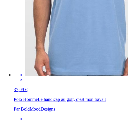
37,99 €
Polo Homme
Le handicap au golf, c’est mon travail
Par BoldMoodDesigns