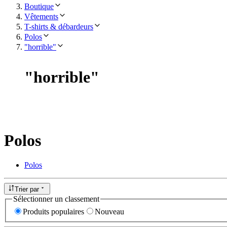
Boutique
Vêtements
T-shirts & débardeurs
Polos
"horrible"
"
horrible
"
Polos
Polos
Trier par
Sélectionner un classement
Produits populaires
Nouveau