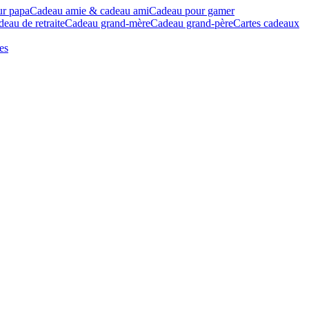
ur papa
Cadeau amie & cadeau ami
Cadeau pour gamer
eau de retraite
Cadeau grand-mère
Cadeau grand-père
Cartes cadeaux
es