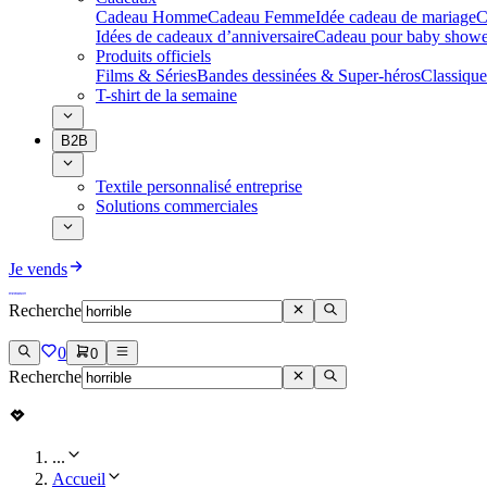
Cadeau Homme
Cadeau Femme
Idée cadeau de mariage​
C
Idées de cadeaux d’anniversaire
Cadeau pour baby showe
Produits officiels
Films & Séries
Bandes dessinées & Super-héros
Classique
T-shirt de la semaine
B2B
Textile personnalisé entreprise
Solutions commerciales
Je vends
Recherche
0
0
Recherche
...
Accueil