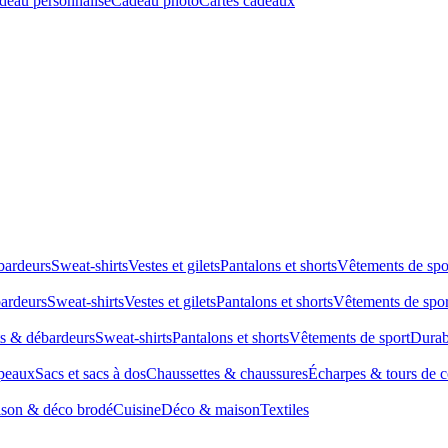
deau personnalisé
Cadeau photo
Cartes cadeaux
bardeurs
Sweat-shirts
Vestes et gilets
Pantalons et shorts
Vêtements de spo
bardeurs
Sweat-shirts
Vestes et gilets
Pantalons et shorts
Vêtements de spor
ts & débardeurs
Sweat-shirts
Pantalons et shorts
Vêtements de sport
Durab
peaux
Sacs et sacs à dos
Chaussettes & chaussures
Écharpes & tours de 
son & déco brodé
Cuisine
Déco & maison
Textiles