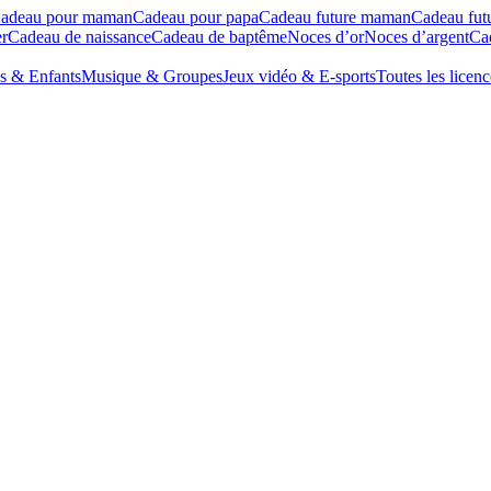
adeau pour maman
Cadeau pour papa
Cadeau future maman
Cadeau fut
r
Cadeau de naissance
Cadeau de baptême
Noces d’or
Noces d’argent
Cad
s & Enfants
Musique & Groupes
Jeux vidéo & E-sports
Toutes les licenc