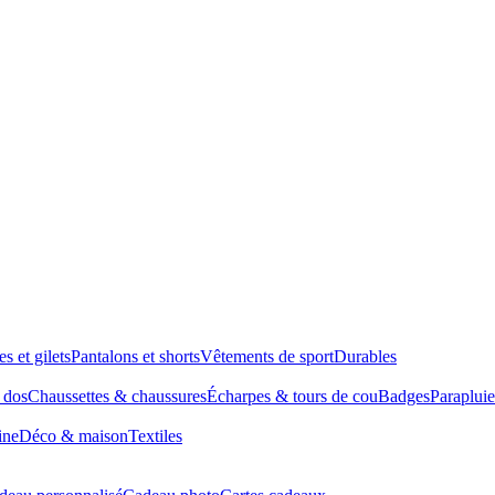
es et gilets
Pantalons et shorts
Vêtements de sport
Durables
à dos
Chaussettes & chaussures
Écharpes & tours de cou
Badges
Parapluie
ine
Déco & maison
Textiles