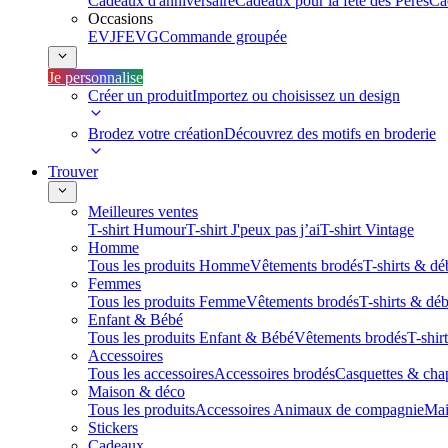
Cadeaux d'anniversaire
Cadeaux pour la fête des Pères
Ca
Occasions
EVJF
EVG
Commande groupée
Je personnalise
Créer un produit
Importez ou choisissez un design
Brodez votre création
Découvrez des motifs en broderie
Trouver
Meilleures ventes
T-shirt Humour
T-shirt J'peux pas j’ai
T-shirt Vintage
Homme
Tous les produits Homme
Vêtements brodés
T-shirts & dé
Femmes
Tous les produits Femme
Vêtements brodés
T-shirts & dé
Enfant & Bébé
Tous les produits Enfant & Bébé
Vêtements brodés
T-shir
Accessoires
Tous les accessoires
Accessoires brodés
Casquettes & cha
Maison & déco
Tous les produits
Accessoires Animaux de compagnie
Mai
Stickers
Cadeaux