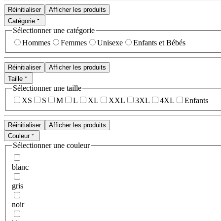
Réinitialiser
Afficher les produits
Catégorie
Sélectionner une catégorie
Hommes
Femmes
Unisexe
Enfants et Bébés
Réinitialiser
Afficher les produits
Taille
Sélectionner une taille
XS
S
M
L
XL
XXL
3XL
4XL
Enfants
Réinitialiser
Afficher les produits
Couleur
Sélectionner une couleur
blanc
gris
noir