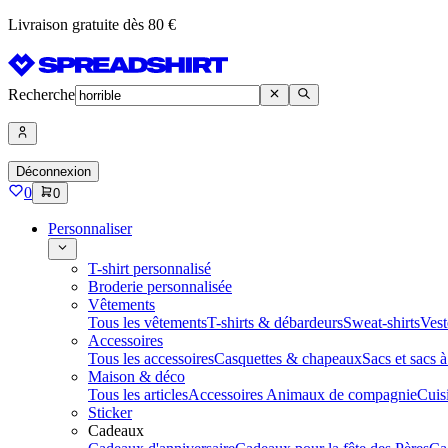
Livraison gratuite dès 80 €
Recherche
Déconnexion
0
0
Personnaliser
T-shirt personnalisé
Broderie personnalisée
Vêtements
Tous les vêtements
T-shirts & débardeurs
Sweat-shirts
Vest
Accessoires
Tous les accessoires
Casquettes & chapeaux
Sacs et sacs 
Maison & déco
Tous les articles
Accessoires Animaux de compagnie
Cuis
Sticker
Cadeaux