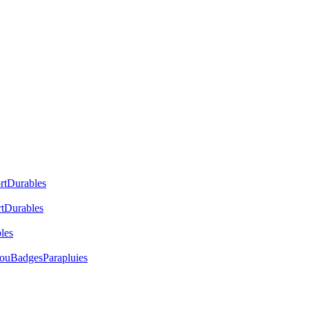
rt
Durables
t
Durables
les
cou
Badges
Parapluies