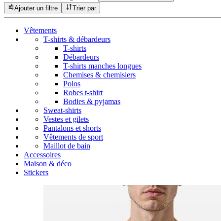
Ajouter un filtre
Trier par
Vêtements
T-shirts & débardeurs
T-shirts
Débardeurs
T-shirts manches longues
Chemises & chemisiers
Polos
Robes t-shirt
Bodies & pyjamas
Sweat-shirts
Vestes et gilets
Pantalons et shorts
Vêtements de sport
Maillot de bain
Accessoires
Maison & déco
Stickers