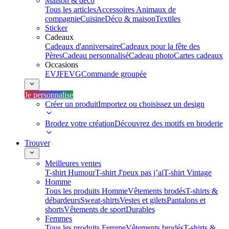
Maison & déco
Tous les articles
Accessoires Animaux de
compagnie
Cuisine
Déco & maison
Textiles
Sticker
Cadeaux
Cadeaux d'anniversaire
Cadeaux pour la fête des
Pères
Cadeau personnalisé
Cadeau photo
Cartes cadeaux
Occasions
EVJF
EVG
Commande groupée
Je personnalise
Créer un produit
Importez ou choisissez un design
Brodez votre création
Découvrez des motifs en broderie
Trouver
Meilleures ventes
T-shirt Humour
T-shirt J'peux pas j’ai
T-shirt Vintage
Homme
Tous les produits Homme
Vêtements brodés
T-shirts &
débardeurs
Sweat-shirts
Vestes et gilets
Pantalons et
shorts
Vêtements de sport
Durables
Femmes
Tous les produits Femme
Vêtements brodés
T-shirts &