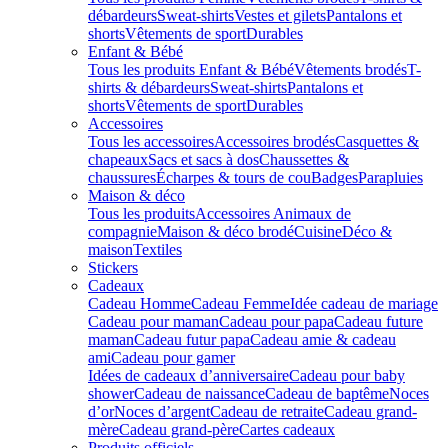
débardeurs
Sweat-shirts
Vestes et gilets
Pantalons et
shorts
Vêtements de sport
Durables
Enfant & Bébé
Tous les produits Enfant & Bébé
Vêtements brodés
T-
shirts & débardeurs
Sweat-shirts
Pantalons et
shorts
Vêtements de sport
Durables
Accessoires
Tous les accessoires
Accessoires brodés
Casquettes &
chapeaux
Sacs et sacs à dos
Chaussettes &
chaussures
Écharpes & tours de cou
Badges
Parapluies
Maison & déco
Tous les produits
Accessoires Animaux de
compagnie
Maison & déco brodé
Cuisine
Déco &
maison
Textiles
Stickers
Cadeaux
Cadeau Homme
Cadeau Femme
Idée cadeau de mariage​
Cadeau pour maman
Cadeau pour papa
Cadeau future
maman
Cadeau futur papa
Cadeau amie & cadeau
ami
Cadeau pour gamer
Idées de cadeaux d’anniversaire
Cadeau pour baby
shower
Cadeau de naissance
Cadeau de baptême
Noces
d’or
Noces d’argent
Cadeau de retraite
Cadeau grand-
mère
Cadeau grand-père
Cartes cadeaux
Produits officiels