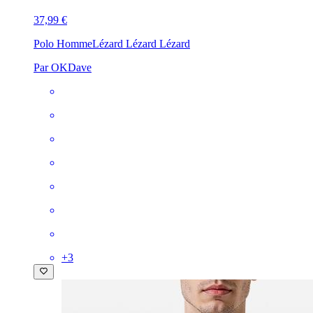
37,99 €
Polo Homme
Lézard Lézard Lézard
Par OKDave
+
3