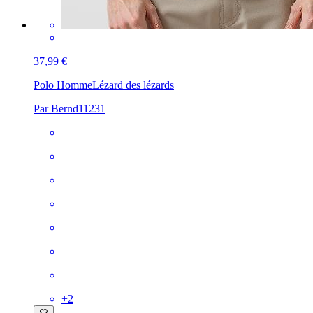
37,99 €
Polo Homme
Lézard des lézards
Par Bernd11231
+
2