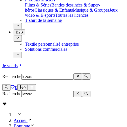
Films & Séries
Bandes dessinées & Super-
héros
Classiques & Enfants
Musique & Groupes
Jeux
vidéo & E-sports
Toutes les licences
T-shirt de la semaine
B2B
Textile personnalisé entreprise
Solutions commerciales
Je vends
Recherche
0
0
Recherche
...
Accueil
Boutique