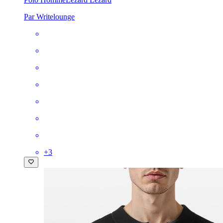
Par Writelounge
+
3