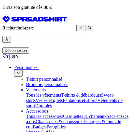
Livraison gratuite dès 80 €
Recherche
Déconnexion
0
0
Personnaliser
T-shirt personnalisé
Broderie personnalisée
Vêtements
Tous les vêtements
T-shirts & débardeurs
Sweat-
shirts
Vestes et gilets
Pantalons et shorts
Vêtements de
sport
Durables
Accessoires
Tous les accessoires
Casquettes & chapeaux
Sacs et sacs
à dos
Chaussettes & chaussures
Écharpes & tours de
cou
Badges
Parapluies