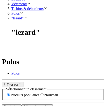
Vêtements
T-shirts & débardeurs
Polos
"lezard"
"
lezard
"
Polos
Polos
Trier par
Sélectionner un classement
Produits populaires
Nouveau