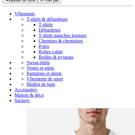
Ajouter un filtre
Trier par
Vêtements
T-shirts & débardeurs
T-shirts
Débardeurs
T-shirts manches longues
Chemises & chemisiers
Polos
Robes t-shirt
Bodies & pyjamas
Sweat-shirts
Vestes et gilets
Pantalons et shorts
Vêtements de sport
Maillot de bain
Accessoires
Maison & déco
Stickers