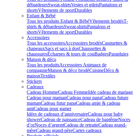
débardeurs
Sweat-shirts
Vestes et gilets
Pantalons et
shorts
Vêtements de sport
Durables
Enfant & Bébé
Tous les produits Enfant & Bébé
Vêtements brodés
T-
shirts & débardeurs
Sweat-shirts
Pantalons et
shorts
Vêtements de sport
Durables
Accessoires
Tous les accessoires
Accessoires brodés
Casquettes &
chapeaux
Sacs et sacs à dos
Chaussettes &
chaussures
Écharpes & tours de cou
Badges
Parapluies
Maison & déco
Tous les produits
Accessoires Animaux de
compagnie
Maison & déco brodé
Cuisine
Déco &
maison
Textiles
Stickers
Cadeaux
Cadeau Homme
Cadeau Femme
Idée cadeau de mariage​
Cadeau pour maman
Cadeau pour papa
Cadeau future
maman
Cadeau futur papa
Cadeau amie & cadeau
ami
Cadeau pour gamer
Idées de cadeaux d’anniversaire
Cadeau pour baby
shower
Cadeau de naissance
Cadeau de baptême
Noces
d’or
Noces d’argent
Cadeau de retraite
Cadeau grand-
mère
Cadeau grand-père
Cartes cadeaux
Produits officiels