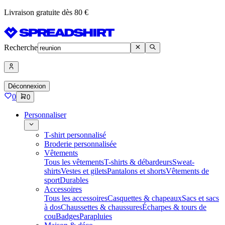
Livraison gratuite dès 80 €
Recherche
Déconnexion
0
0
Personnaliser
T-shirt personnalisé
Broderie personnalisée
Vêtements
Tous les vêtements
T-shirts & débardeurs
Sweat-
shirts
Vestes et gilets
Pantalons et shorts
Vêtements de
sport
Durables
Accessoires
Tous les accessoires
Casquettes & chapeaux
Sacs et sacs
à dos
Chaussettes & chaussures
Écharpes & tours de
cou
Badges
Parapluies