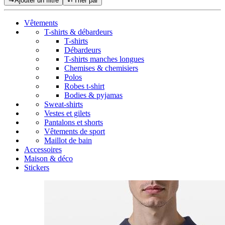
Ajouter un filtre
Trier par
Vêtements
T-shirts & débardeurs
T-shirts
Débardeurs
T-shirts manches longues
Chemises & chemisiers
Polos
Robes t-shirt
Bodies & pyjamas
Sweat-shirts
Vestes et gilets
Pantalons et shorts
Vêtements de sport
Maillot de bain
Accessoires
Maison & déco
Stickers