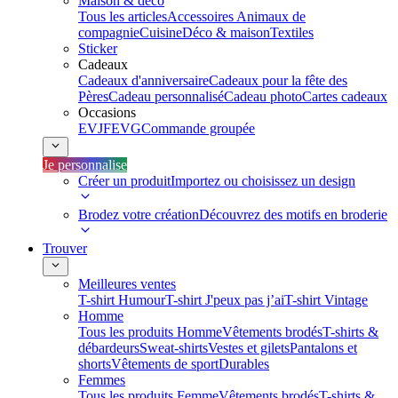
Maison & déco
Tous les articles
Accessoires Animaux de
compagnie
Cuisine
Déco & maison
Textiles
Sticker
Cadeaux
Cadeaux d'anniversaire
Cadeaux pour la fête des
Pères
Cadeau personnalisé
Cadeau photo
Cartes cadeaux
Occasions
EVJF
EVG
Commande groupée
Je personnalise
Créer un produit
Importez ou choisissez un design
Brodez votre création
Découvrez des motifs en broderie
Trouver
Meilleures ventes
T-shirt Humour
T-shirt J'peux pas j’ai
T-shirt Vintage
Homme
Tous les produits Homme
Vêtements brodés
T-shirts &
débardeurs
Sweat-shirts
Vestes et gilets
Pantalons et
shorts
Vêtements de sport
Durables
Femmes
Tous les produits Femme
Vêtements brodés
T-shirts &