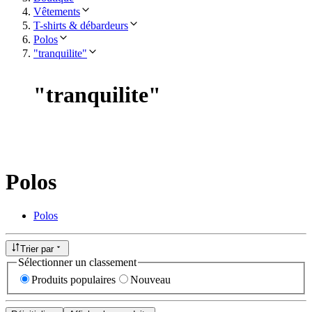
Vêtements
T-shirts & débardeurs
Polos
"tranquilite"
"
tranquilite
"
Polos
Polos
Trier par
Sélectionner un classement
Produits populaires
Nouveau