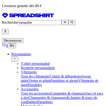
Livraison gratuite dès 80 €
Recherche
Déconnexion
0
0
Personnaliser
T-shirt personnalisé
Broderie personnalisée
Vêtements
Tous les vêtements
T-shirts & débardeurs
Sweat-
shirts
Vestes et gilets
Pantalons et shorts
Vêtements de
sport
Durables
Accessoires
Tous les accessoires
Casquettes & chapeaux
Sacs et sacs
à dos
Chaussettes & chaussures
Écharpes & tours de
cou
Badges
Parapluies