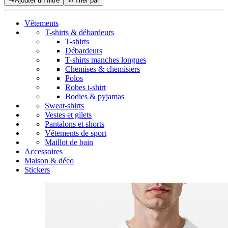
Ajouter un filtre
Trier par
Vêtements
T-shirts & débardeurs
T-shirts
Débardeurs
T-shirts manches longues
Chemises & chemisiers
Polos
Robes t-shirt
Bodies & pyjamas
Sweat-shirts
Vestes et gilets
Pantalons et shorts
Vêtements de sport
Maillot de bain
Accessoires
Maison & déco
Stickers