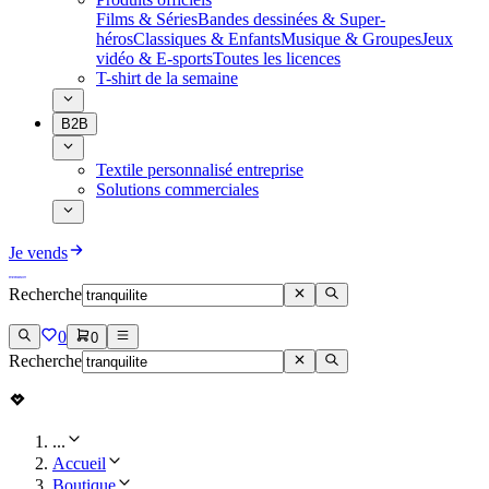
Films & Séries
Bandes dessinées & Super-
héros
Classiques & Enfants
Musique & Groupes
Jeux
vidéo & E-sports
Toutes les licences
T-shirt de la semaine
B2B
Textile personnalisé entreprise
Solutions commerciales
Je vends
Recherche
0
0
Recherche
...
Accueil
Boutique