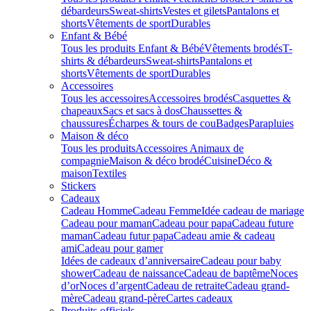
débardeurs
Sweat-shirts
Vestes et gilets
Pantalons et
shorts
Vêtements de sport
Durables
Enfant & Bébé
Tous les produits Enfant & Bébé
Vêtements brodés
T-
shirts & débardeurs
Sweat-shirts
Pantalons et
shorts
Vêtements de sport
Durables
Accessoires
Tous les accessoires
Accessoires brodés
Casquettes &
chapeaux
Sacs et sacs à dos
Chaussettes &
chaussures
Écharpes & tours de cou
Badges
Parapluies
Maison & déco
Tous les produits
Accessoires Animaux de
compagnie
Maison & déco brodé
Cuisine
Déco &
maison
Textiles
Stickers
Cadeaux
Cadeau Homme
Cadeau Femme
Idée cadeau de mariage​
Cadeau pour maman
Cadeau pour papa
Cadeau future
maman
Cadeau futur papa
Cadeau amie & cadeau
ami
Cadeau pour gamer
Idées de cadeaux d’anniversaire
Cadeau pour baby
shower
Cadeau de naissance
Cadeau de baptême
Noces
d’or
Noces d’argent
Cadeau de retraite
Cadeau grand-
mère
Cadeau grand-père
Cartes cadeaux
Produits officiels