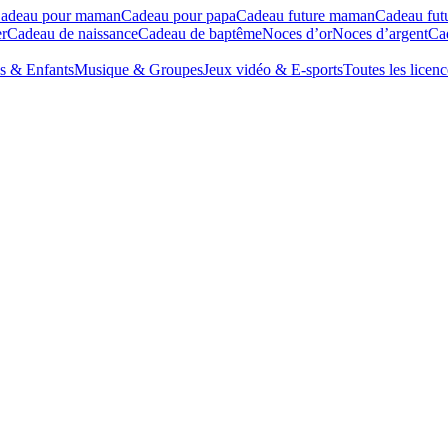
adeau pour maman
Cadeau pour papa
Cadeau future maman
Cadeau fut
r
Cadeau de naissance
Cadeau de baptême
Noces d’or
Noces d’argent
Cad
s & Enfants
Musique & Groupes
Jeux vidéo & E-sports
Toutes les licenc