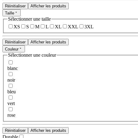
Réinitialiser
Afficher les produits
Taille
Sélectionner une taille
XS
S
M
L
XL
XXL
3XL
Réinitialiser
Afficher les produits
Couleur
Sélectionner une couleur
blanc
noir
bleu
vert
rose
Réinitialiser
Afficher les produits
Durable