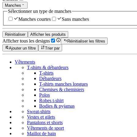
Manches
Sélectionner un type de manches
Manches courtes
Sans manches
Réinitialiser
Afficher les produits
Afficher tous les designs
Réinitialiser les filtres
Ajouter un filtre
Trier par
Vêtements
T-shirts & débardeurs
T-shirts
Débardeurs
T-shirts manches longues
Chemises & chemisiers
Polos
Robes t-shirt
Bodies & pyjamas
Sweat-shirts
Vestes et gilets
Pantalons et shorts
Vêtements de sport
Maillot de bain