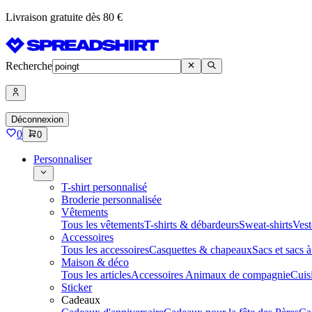
Livraison gratuite dès 80 €
Recherche
Déconnexion
0
0
Personnaliser
T-shirt personnalisé
Broderie personnalisée
Vêtements
Tous les vêtements
T-shirts & débardeurs
Sweat-shirts
Vest
Accessoires
Tous les accessoires
Casquettes & chapeaux
Sacs et sacs 
Maison & déco
Tous les articles
Accessoires Animaux de compagnie
Cuis
Sticker
Cadeaux