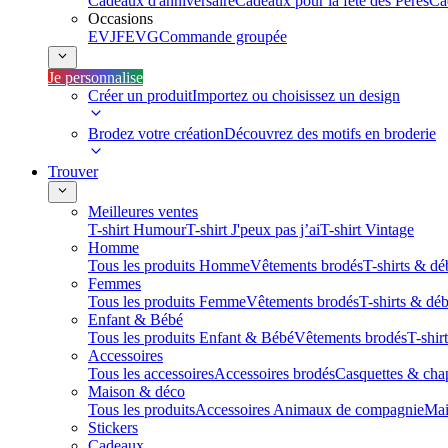
Cadeaux d'anniversaire
Cadeaux pour la fête des Pères
Ca
Occasions
EVJF
EVG
Commande groupée
Je personnalise
Créer un produit
Importez ou choisissez un design
Brodez votre création
Découvrez des motifs en broderie
Trouver
Meilleures ventes
T-shirt Humour
T-shirt J'peux pas j’ai
T-shirt Vintage
Homme
Tous les produits Homme
Vêtements brodés
T-shirts & dé
Femmes
Tous les produits Femme
Vêtements brodés
T-shirts & dé
Enfant & Bébé
Tous les produits Enfant & Bébé
Vêtements brodés
T-shir
Accessoires
Tous les accessoires
Accessoires brodés
Casquettes & cha
Maison & déco
Tous les produits
Accessoires Animaux de compagnie
Mai
Stickers
Cadeaux