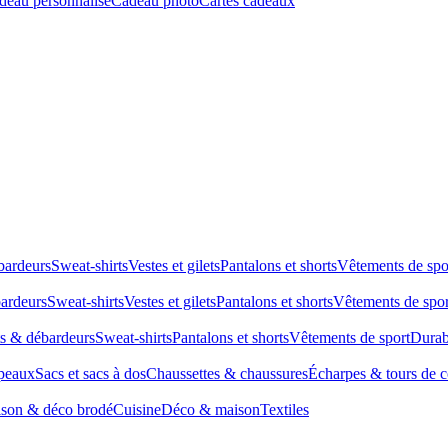
deau personnalisé
Cadeau photo
Cartes cadeaux
bardeurs
Sweat-shirts
Vestes et gilets
Pantalons et shorts
Vêtements de spo
bardeurs
Sweat-shirts
Vestes et gilets
Pantalons et shorts
Vêtements de spor
ts & débardeurs
Sweat-shirts
Pantalons et shorts
Vêtements de sport
Durab
peaux
Sacs et sacs à dos
Chaussettes & chaussures
Écharpes & tours de 
son & déco brodé
Cuisine
Déco & maison
Textiles