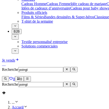
Cadeau Homme
Cadeau Femme
Idée cadeau de mariage​
C
Idées de cadeaux d’anniversaire
Cadeau pour baby showe
Produits officiels
Films & Séries
Bandes dessinées & Super-héros
Classique
T-shirt de la semaine
B2B
Textile personnalisé entreprise
Solutions commerciales
Je vends
Recherche
0
0
Recherche
...
Accueil