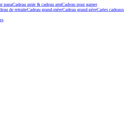
ur papa
Cadeau amie & cadeau ami
Cadeau pour gamer
eau de retraite
Cadeau grand-mère
Cadeau grand-père
Cartes cadeaux
es