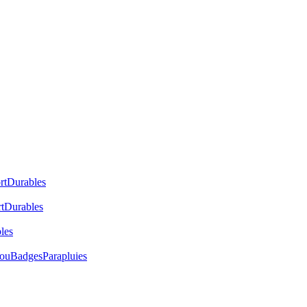
rt
Durables
t
Durables
les
cou
Badges
Parapluies