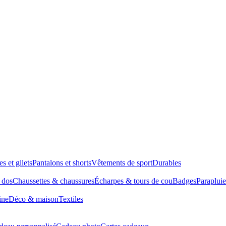
es et gilets
Pantalons et shorts
Vêtements de sport
Durables
à dos
Chaussettes & chaussures
Écharpes & tours de cou
Badges
Parapluie
ine
Déco & maison
Textiles