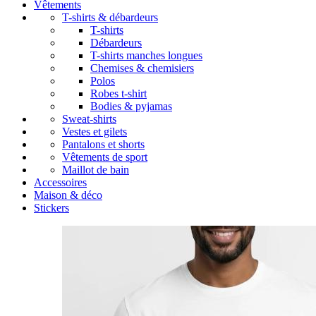
Vêtements
T-shirts & débardeurs
T-shirts
Débardeurs
T-shirts manches longues
Chemises & chemisiers
Polos
Robes t-shirt
Bodies & pyjamas
Sweat-shirts
Vestes et gilets
Pantalons et shorts
Vêtements de sport
Maillot de bain
Accessoires
Maison & déco
Stickers