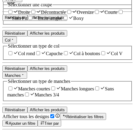
rose
Sélectionner une coupe
Droite
Décontractée
Oversize
Courte
Réinitialiser
Afficher les produits
Slim Fit
Extra longue
Boxy
Réinitialiser
Afficher les produits
Col
Sélectionner un type de col
Col rond
Capuche
Col à boutons
Col V
Réinitialiser
Afficher les produits
Manches
Sélectionner un type de manches
Manches courtes
Manches longues
Sans
manches
Manches 3/4
Réinitialiser
Afficher les produits
Afficher tous les designs
Réinitialiser les filtres
Ajouter un filtre
Trier par