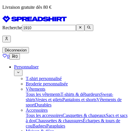
Livraison gratuite dès 80 €
Recherche
Déconnexion
0
0
Personnaliser
T-shirt personnalisé
Broderie personnalisée
Vêtements
Tous les vêtements
T-shirts & débardeurs
Sweat-
shirts
Vestes et gilets
Pantalons et shorts
Vêtements de
sport
Durables
Accessoires
Tous les accessoires
Casquettes & chapeaux
Sacs et sacs
à dos
Chaussettes & chaussures
Écharpes & tours de
cou
Badges
Parapluies