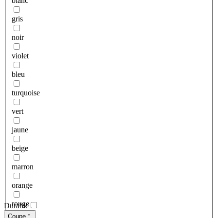
blanc
gris
noir
violet
bleu
turquoise
vert
jaune
beige
marron
orange
rouge
Durable
Coupe