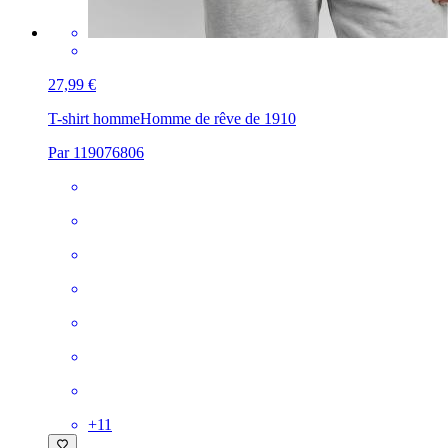
27,99 €
T-shirt homme
Homme de rêve de 1910
Par 119076806
+
11