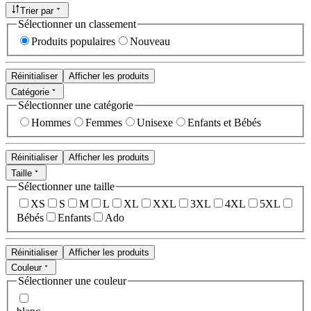
Trier par
Sélectionner un classement
Produits populaires
Nouveau
Réinitialiser
Afficher les produits
Catégorie
Sélectionner une catégorie
Hommes
Femmes
Unisexe
Enfants et Bébés
Réinitialiser
Afficher les produits
Taille
Sélectionner une taille
XS
S
M
L
XL
XXL
3XL
4XL
5XL
Bébés
Enfants
Ado
Réinitialiser
Afficher les produits
Couleur
Sélectionner une couleur