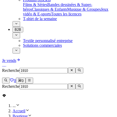
Films & Séries
Bandes dessinées & Super-
héros
Classiques & Enfants
Musique & Groupes
Jeux
vidéo & E-sports
Toutes les licences
T-shirt de la semaine
B2B
Textile personnalisé entreprise
Solutions commerciales
Je vends
Recherche
0
0
Recherche
...
Accueil
Boutique