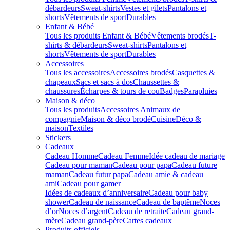
débardeurs
Sweat-shirts
Vestes et gilets
Pantalons et
shorts
Vêtements de sport
Durables
Enfant & Bébé
Tous les produits Enfant & Bébé
Vêtements brodés
T-
shirts & débardeurs
Sweat-shirts
Pantalons et
shorts
Vêtements de sport
Durables
Accessoires
Tous les accessoires
Accessoires brodés
Casquettes &
chapeaux
Sacs et sacs à dos
Chaussettes &
chaussures
Écharpes & tours de cou
Badges
Parapluies
Maison & déco
Tous les produits
Accessoires Animaux de
compagnie
Maison & déco brodé
Cuisine
Déco &
maison
Textiles
Stickers
Cadeaux
Cadeau Homme
Cadeau Femme
Idée cadeau de mariage​
Cadeau pour maman
Cadeau pour papa
Cadeau future
maman
Cadeau futur papa
Cadeau amie & cadeau
ami
Cadeau pour gamer
Idées de cadeaux d’anniversaire
Cadeau pour baby
shower
Cadeau de naissance
Cadeau de baptême
Noces
d’or
Noces d’argent
Cadeau de retraite
Cadeau grand-
mère
Cadeau grand-père
Cartes cadeaux
Produits officiels