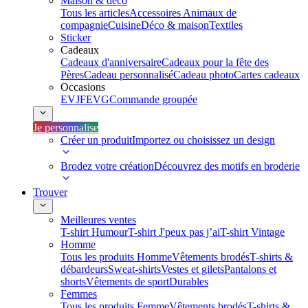
Maison & déco
Tous les articles
Accessoires Animaux de
compagnie
Cuisine
Déco & maison
Textiles
Sticker
Cadeaux
Cadeaux d'anniversaire
Cadeaux pour la fête des
Pères
Cadeau personnalisé
Cadeau photo
Cartes cadeaux
Occasions
EVJF
EVG
Commande groupée
Je personnalise
Créer un produit
Importez ou choisissez un design
Brodez votre création
Découvrez des motifs en broderie
Trouver
Meilleures ventes
T-shirt Humour
T-shirt J'peux pas j’ai
T-shirt Vintage
Homme
Tous les produits Homme
Vêtements brodés
T-shirts &
débardeurs
Sweat-shirts
Vestes et gilets
Pantalons et
shorts
Vêtements de sport
Durables
Femmes
Tous les produits Femme
Vêtements brodés
T-shirts &