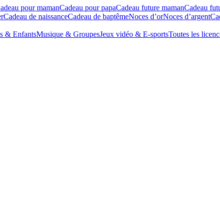
adeau pour maman
Cadeau pour papa
Cadeau future maman
Cadeau fut
r
Cadeau de naissance
Cadeau de baptême
Noces d’or
Noces d’argent
Cad
s & Enfants
Musique & Groupes
Jeux vidéo & E-sports
Toutes les licenc