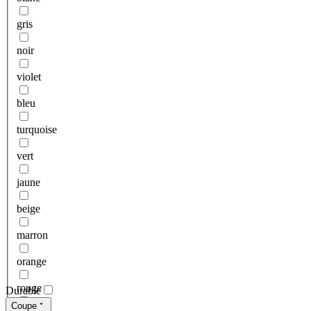
gris
noir
violet
bleu
turquoise
vert
jaune
beige
marron
orange
rouge
Durable
Coupe