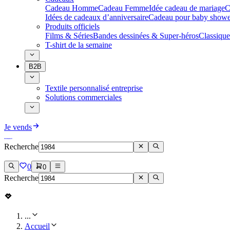
Cadeau Homme
Cadeau Femme
Idée cadeau de mariage​
C
Idées de cadeaux d’anniversaire
Cadeau pour baby showe
Produits officiels
Films & Séries
Bandes dessinées & Super-héros
Classique
T-shirt de la semaine
B2B
Textile personnalisé entreprise
Solutions commerciales
Je vends
Recherche
0
0
Recherche
...
Accueil