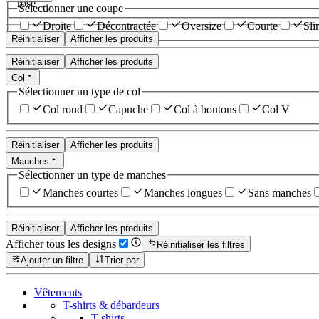
rose
Sélectionner une coupe
Droite
Décontractée
Oversize
Courte
Sli
Réinitialiser
Afficher les produits
Réinitialiser
Afficher les produits
Col
Sélectionner un type de col
Col rond
Capuche
Col à boutons
Col V
Réinitialiser
Afficher les produits
Manches
Sélectionner un type de manches
Manches courtes
Manches longues
Sans manches
Réinitialiser
Afficher les produits
Afficher tous les designs
Réinitialiser les filtres
Ajouter un filtre
Trier par
Vêtements
T-shirts & débardeurs
T-shirts