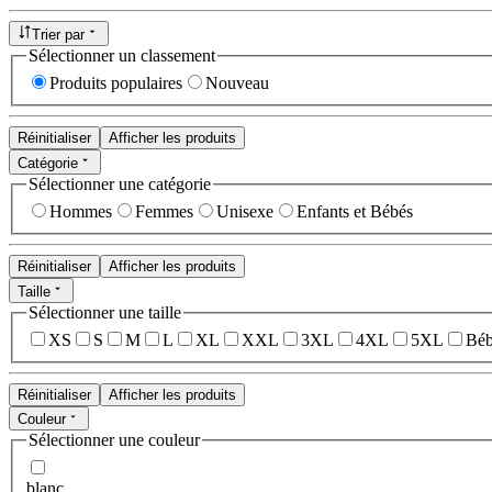
Trier par
Sélectionner un classement
Produits populaires
Nouveau
Réinitialiser
Afficher les produits
Catégorie
Sélectionner une catégorie
Hommes
Femmes
Unisexe
Enfants et Bébés
Réinitialiser
Afficher les produits
Taille
Sélectionner une taille
XS
S
M
L
XL
XXL
3XL
4XL
5XL
Béb
Réinitialiser
Afficher les produits
Couleur
Sélectionner une couleur
blanc