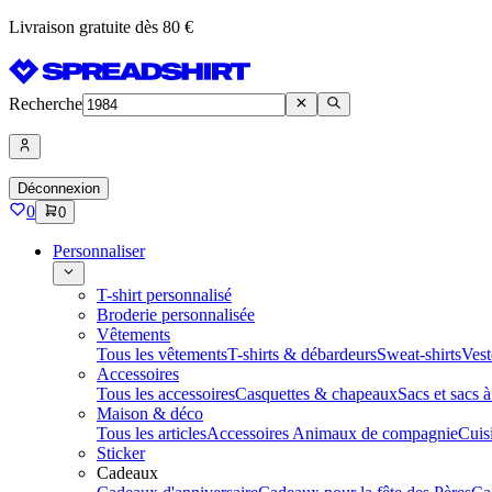
Livraison gratuite dès 80 €
Recherche
Déconnexion
0
0
Personnaliser
T-shirt personnalisé
Broderie personnalisée
Vêtements
Tous les vêtements
T-shirts & débardeurs
Sweat-shirts
Vest
Accessoires
Tous les accessoires
Casquettes & chapeaux
Sacs et sacs 
Maison & déco
Tous les articles
Accessoires Animaux de compagnie
Cuis
Sticker
Cadeaux