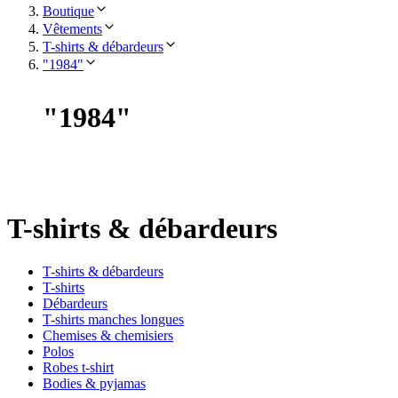
Boutique
Vêtements
T-shirts & débardeurs
"1984"
"
1984
"
T-shirts & débardeurs
T-shirts & débardeurs
T-shirts
Débardeurs
T-shirts manches longues
Chemises & chemisiers
Polos
Robes t-shirt
Bodies & pyjamas