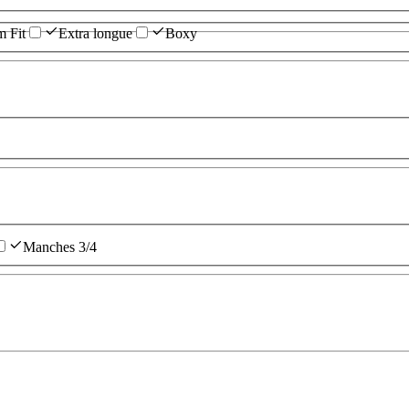
m Fit
Extra longue
Boxy
Manches 3/4