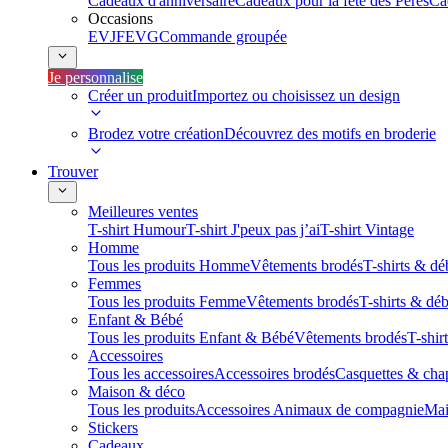
Cadeaux d'anniversaire
Cadeaux pour la fête des Pères
Ca
Occasions
EVJF
EVG
Commande groupée
Je personnalise
Créer un produit
Importez ou choisissez un design
Brodez votre création
Découvrez des motifs en broderie
Trouver
Meilleures ventes
T-shirt Humour
T-shirt J'peux pas j’ai
T-shirt Vintage
Homme
Tous les produits Homme
Vêtements brodés
T-shirts & dé
Femmes
Tous les produits Femme
Vêtements brodés
T-shirts & dé
Enfant & Bébé
Tous les produits Enfant & Bébé
Vêtements brodés
T-shir
Accessoires
Tous les accessoires
Accessoires brodés
Casquettes & cha
Maison & déco
Tous les produits
Accessoires Animaux de compagnie
Mai
Stickers
Cadeaux