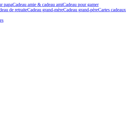
ur papa
Cadeau amie & cadeau ami
Cadeau pour gamer
eau de retraite
Cadeau grand-mère
Cadeau grand-père
Cartes cadeaux
es