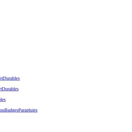
rt
Durables
t
Durables
les
cou
Badges
Parapluies