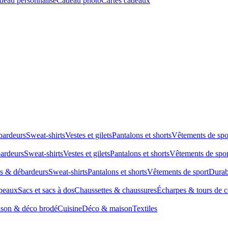
deau personnalisé
Cadeau photo
Cartes cadeaux
bardeurs
Sweat-shirts
Vestes et gilets
Pantalons et shorts
Vêtements de spo
bardeurs
Sweat-shirts
Vestes et gilets
Pantalons et shorts
Vêtements de spor
ts & débardeurs
Sweat-shirts
Pantalons et shorts
Vêtements de sport
Durab
peaux
Sacs et sacs à dos
Chaussettes & chaussures
Écharpes & tours de 
son & déco brodé
Cuisine
Déco & maison
Textiles