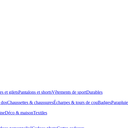
es et gilets
Pantalons et shorts
Vêtements de sport
Durables
à dos
Chaussettes & chaussures
Écharpes & tours de cou
Badges
Parapluie
ine
Déco & maison
Textiles