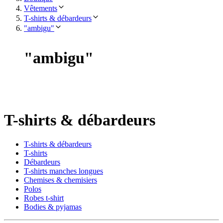
Vêtements
T-shirts & débardeurs
"ambigu"
"
ambigu
"
T-shirts & débardeurs
T-shirts & débardeurs
T-shirts
Débardeurs
T-shirts manches longues
Chemises & chemisiers
Polos
Robes t-shirt
Bodies & pyjamas