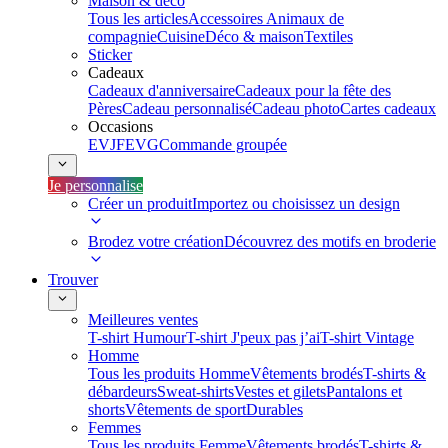
Maison & déco
Tous les articles
Accessoires Animaux de
compagnie
Cuisine
Déco & maison
Textiles
Sticker
Cadeaux
Cadeaux d'anniversaire
Cadeaux pour la fête des
Pères
Cadeau personnalisé
Cadeau photo
Cartes cadeaux
Occasions
EVJF
EVG
Commande groupée
Je personnalise
Créer un produit
Importez ou choisissez un design
Brodez votre création
Découvrez des motifs en broderie
Trouver
Meilleures ventes
T-shirt Humour
T-shirt J'peux pas j’ai
T-shirt Vintage
Homme
Tous les produits Homme
Vêtements brodés
T-shirts &
débardeurs
Sweat-shirts
Vestes et gilets
Pantalons et
shorts
Vêtements de sport
Durables
Femmes
Tous les produits Femme
Vêtements brodés
T-shirts &