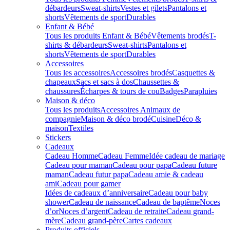
débardeurs
Sweat-shirts
Vestes et gilets
Pantalons et
shorts
Vêtements de sport
Durables
Enfant & Bébé
Tous les produits Enfant & Bébé
Vêtements brodés
T-
shirts & débardeurs
Sweat-shirts
Pantalons et
shorts
Vêtements de sport
Durables
Accessoires
Tous les accessoires
Accessoires brodés
Casquettes &
chapeaux
Sacs et sacs à dos
Chaussettes &
chaussures
Écharpes & tours de cou
Badges
Parapluies
Maison & déco
Tous les produits
Accessoires Animaux de
compagnie
Maison & déco brodé
Cuisine
Déco &
maison
Textiles
Stickers
Cadeaux
Cadeau Homme
Cadeau Femme
Idée cadeau de mariage​
Cadeau pour maman
Cadeau pour papa
Cadeau future
maman
Cadeau futur papa
Cadeau amie & cadeau
ami
Cadeau pour gamer
Idées de cadeaux d’anniversaire
Cadeau pour baby
shower
Cadeau de naissance
Cadeau de baptême
Noces
d’or
Noces d’argent
Cadeau de retraite
Cadeau grand-
mère
Cadeau grand-père
Cartes cadeaux
Produits officiels