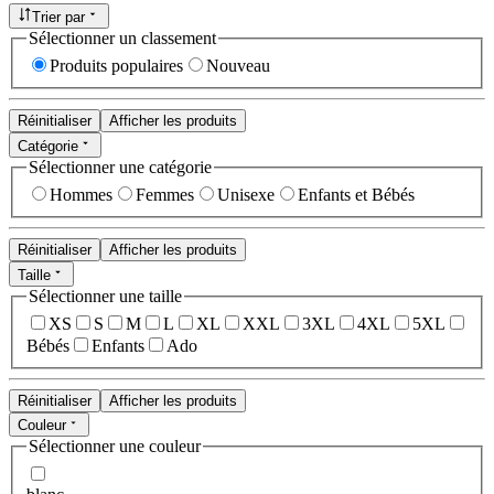
Trier par
Sélectionner un classement
Produits populaires
Nouveau
Réinitialiser
Afficher les produits
Catégorie
Sélectionner une catégorie
Hommes
Femmes
Unisexe
Enfants et Bébés
Réinitialiser
Afficher les produits
Taille
Sélectionner une taille
XS
S
M
L
XL
XXL
3XL
4XL
5XL
Bébés
Enfants
Ado
Réinitialiser
Afficher les produits
Couleur
Sélectionner une couleur