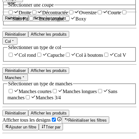
rose
Sélectionner une coupe
Droite
Décontractée
Oversize
Courte
Réinitialiser
Afficher les produits
Slim Fit
Extra longue
Boxy
Réinitialiser
Afficher les produits
Col
Sélectionner un type de col
Col rond
Capuche
Col à boutons
Col V
Réinitialiser
Afficher les produits
Manches
Sélectionner un type de manches
Manches courtes
Manches longues
Sans
manches
Manches 3/4
Réinitialiser
Afficher les produits
Afficher tous les designs
Réinitialiser les filtres
Ajouter un filtre
Trier par