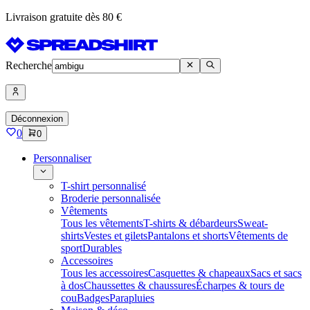
Livraison gratuite dès 80 €
Recherche
Déconnexion
0
0
Personnaliser
T-shirt personnalisé
Broderie personnalisée
Vêtements
Tous les vêtements
T-shirts & débardeurs
Sweat-
shirts
Vestes et gilets
Pantalons et shorts
Vêtements de
sport
Durables
Accessoires
Tous les accessoires
Casquettes & chapeaux
Sacs et sacs
à dos
Chaussettes & chaussures
Écharpes & tours de
cou
Badges
Parapluies