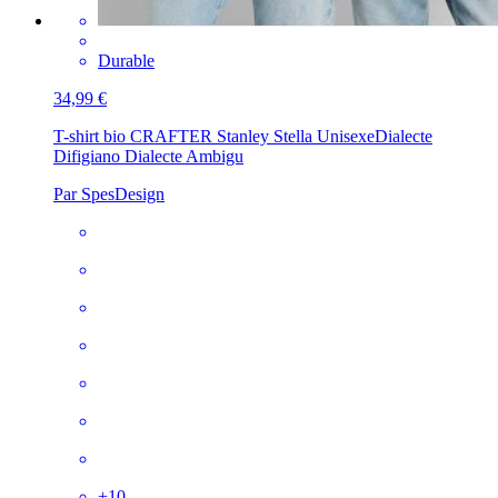
Durable
34,99 €
T-shirt bio CRAFTER Stanley Stella Unisexe
Dialecte
Difigiano Dialecte Ambigu
Par SpesDesign
+
10