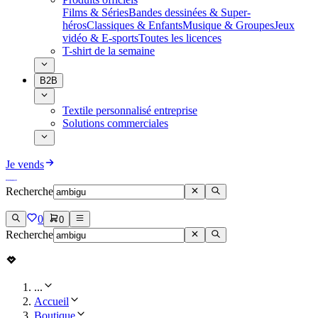
Films & Séries
Bandes dessinées & Super-
héros
Classiques & Enfants
Musique & Groupes
Jeux
vidéo & E-sports
Toutes les licences
T-shirt de la semaine
B2B
Textile personnalisé entreprise
Solutions commerciales
Je vends
Recherche
0
0
Recherche
...
Accueil
Boutique