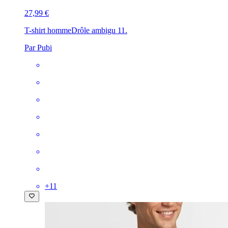
27,99 €
T-shirt homme
Drôle ambigu 11.
Par Pubi
+
11