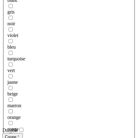
blanc
gris
noir
violet
bleu
turquoise
vert
jaune
beige
marron
orange
rouge
Durable
Coupe