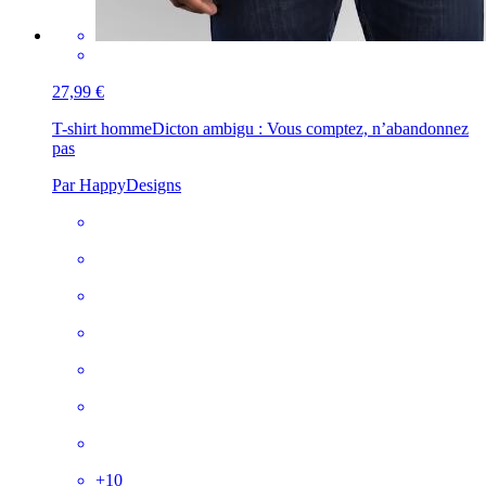
27,99 €
T-shirt homme
Dicton ambigu : Vous comptez, n’abandonnez
pas
Par HappyDesigns
+
10