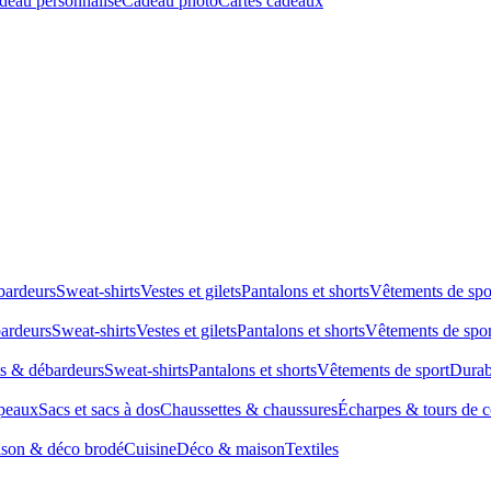
deau personnalisé
Cadeau photo
Cartes cadeaux
bardeurs
Sweat-shirts
Vestes et gilets
Pantalons et shorts
Vêtements de spo
bardeurs
Sweat-shirts
Vestes et gilets
Pantalons et shorts
Vêtements de spor
ts & débardeurs
Sweat-shirts
Pantalons et shorts
Vêtements de sport
Durab
peaux
Sacs et sacs à dos
Chaussettes & chaussures
Écharpes & tours de 
son & déco brodé
Cuisine
Déco & maison
Textiles