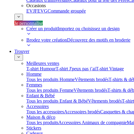
Cadeaux d'anniversaire
Cadeaux pour la fête des Pères
Ca
Occasions
EVJF
EVG
Commande groupée
Je personnalise
Créer un produit
Importez ou choisissez un design
Brodez votre création
Découvrez des motifs en broderie
Trouver
Meilleures ventes
T-shirt Humour
T-shirt J'peux pas j’ai
T-shirt Vintage
Homme
Tous les produits Homme
Vêtements brodés
T-shirts & dé
Femmes
Tous les produits Femme
Vêtements brodés
T-shirts & dé
Enfant & Bébé
Tous les produits Enfant & Bébé
Vêtements brodés
T-shir
Accessoires
Tous les accessoires
Accessoires brodés
Casquettes & cha
Maison & déco
Tous les produits
Accessoires Animaux de compagnie
Mai
Stickers
Cadeaux