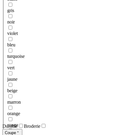
gris
noir
violet
bleu
turquoise
vert
jaune
beige
marron
orange
rouge
Durable
Broderie
Coupe