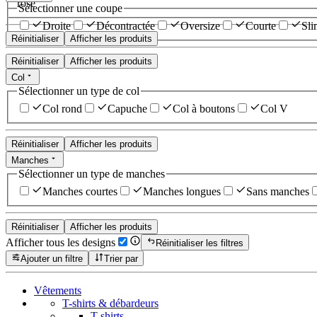
rose
Sélectionner une coupe
Droite
Décontractée
Oversize
Courte
Sli
Réinitialiser
Afficher les produits
Réinitialiser
Afficher les produits
Col
Sélectionner un type de col
Col rond
Capuche
Col à boutons
Col V
Réinitialiser
Afficher les produits
Manches
Sélectionner un type de manches
Manches courtes
Manches longues
Sans manches
Réinitialiser
Afficher les produits
Afficher tous les designs
Réinitialiser les filtres
Ajouter un filtre
Trier par
Vêtements
T-shirts & débardeurs
T-shirts