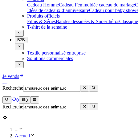
Cadeau Homme
Cadeau Femme
Idée cadeau de mariage​
C
Idées de cadeaux d’anniversaire
Cadeau pour baby showe
Produits officiels
Films & Séries
Bandes dessinées & Super-héros
Classique
T-shirt de la semaine
B2B
Textile personnalisé entreprise
Solutions commerciales
Je vends
Recherche
0
0
Recherche
...
Accueil