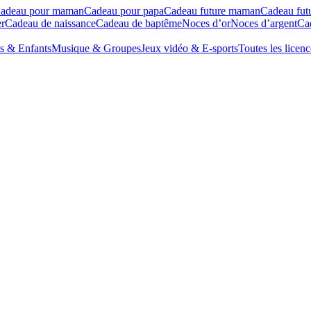
adeau pour maman
Cadeau pour papa
Cadeau future maman
Cadeau fut
r
Cadeau de naissance
Cadeau de baptême
Noces d’or
Noces d’argent
Cad
s & Enfants
Musique & Groupes
Jeux vidéo & E-sports
Toutes les licenc