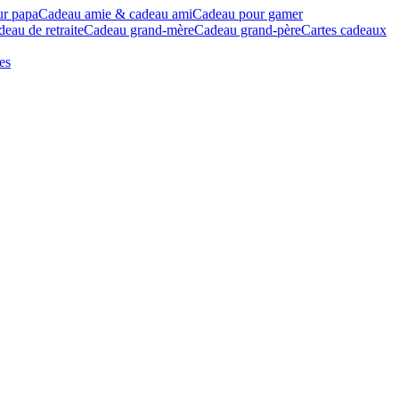
ur papa
Cadeau amie & cadeau ami
Cadeau pour gamer
eau de retraite
Cadeau grand-mère
Cadeau grand-père
Cartes cadeaux
es