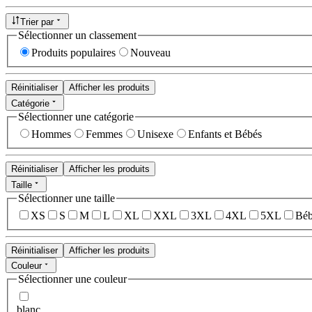
Trier par
Sélectionner un classement
Produits populaires
Nouveau
Réinitialiser
Afficher les produits
Catégorie
Sélectionner une catégorie
Hommes
Femmes
Unisexe
Enfants et Bébés
Réinitialiser
Afficher les produits
Taille
Sélectionner une taille
XS
S
M
L
XL
XXL
3XL
4XL
5XL
Béb
Réinitialiser
Afficher les produits
Couleur
Sélectionner une couleur
blanc