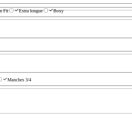
m Fit
Extra longue
Boxy
Manches 3/4