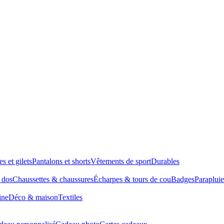
es et gilets
Pantalons et shorts
Vêtements de sport
Durables
à dos
Chaussettes & chaussures
Écharpes & tours de cou
Badges
Parapluie
ine
Déco & maison
Textiles