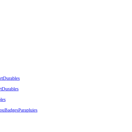
rt
Durables
t
Durables
les
cou
Badges
Parapluies