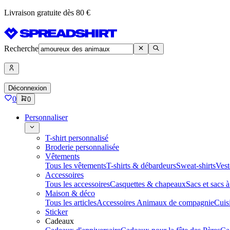
Livraison gratuite dès 80 €
Recherche
Déconnexion
0
0
Personnaliser
T-shirt personnalisé
Broderie personnalisée
Vêtements
Tous les vêtements
T-shirts & débardeurs
Sweat-shirts
Vest
Accessoires
Tous les accessoires
Casquettes & chapeaux
Sacs et sacs 
Maison & déco
Tous les articles
Accessoires Animaux de compagnie
Cuis
Sticker
Cadeaux