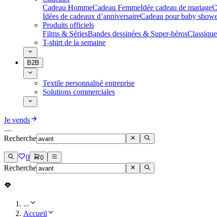
Cadeau Homme
Cadeau Femme
Idée cadeau de mariage​
C
Idées de cadeaux d’anniversaire
Cadeau pour baby showe
Produits officiels
Films & Séries
Bandes dessinées & Super-héros
Classique
T-shirt de la semaine
B2B
Textile personnalisé entreprise
Solutions commerciales
Je vends
Recherche
0
0
Recherche
...
Accueil