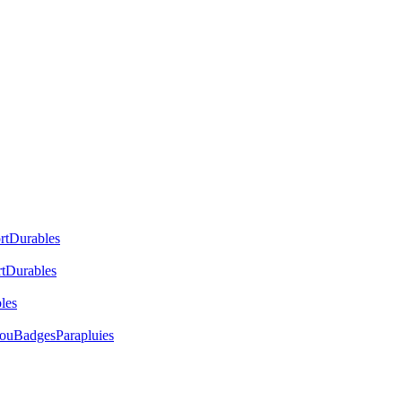
rt
Durables
t
Durables
les
cou
Badges
Parapluies