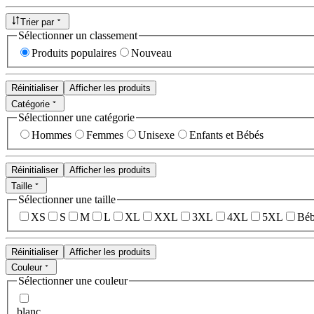
Trier par
Sélectionner un classement
Produits populaires
Nouveau
Réinitialiser
Afficher les produits
Catégorie
Sélectionner une catégorie
Hommes
Femmes
Unisexe
Enfants et Bébés
Réinitialiser
Afficher les produits
Taille
Sélectionner une taille
XS
S
M
L
XL
XXL
3XL
4XL
5XL
Béb
Réinitialiser
Afficher les produits
Couleur
Sélectionner une couleur
blanc