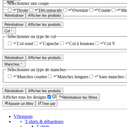
rose
Sélectionner une coupe
Droite
Décontractée
Oversize
Courte
Sli
Réinitialiser
Afficher les produits
Réinitialiser
Afficher les produits
Col
Sélectionner un type de col
Col rond
Capuche
Col à boutons
Col V
Réinitialiser
Afficher les produits
Manches
Sélectionner un type de manches
Manches courtes
Manches longues
Sans manches
Réinitialiser
Afficher les produits
Afficher tous les designs
Réinitialiser les filtres
Ajouter un filtre
Trier par
Vêtements
T-shirts & débardeurs
T-shirts