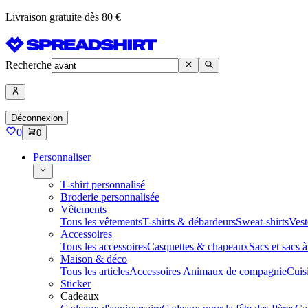
Livraison gratuite dès 80 €
Recherche
Déconnexion
0
0
Personnaliser
T-shirt personnalisé
Broderie personnalisée
Vêtements
Tous les vêtements
T-shirts & débardeurs
Sweat-shirts
Vest
Accessoires
Tous les accessoires
Casquettes & chapeaux
Sacs et sacs 
Maison & déco
Tous les articles
Accessoires Animaux de compagnie
Cuis
Sticker
Cadeaux