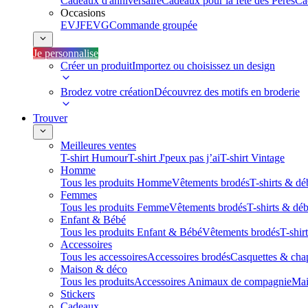
Cadeaux d'anniversaire
Cadeaux pour la fête des Pères
Ca
Occasions
EVJF
EVG
Commande groupée
Je personnalise
Créer un produit
Importez ou choisissez un design
Brodez votre création
Découvrez des motifs en broderie
Trouver
Meilleures ventes
T-shirt Humour
T-shirt J'peux pas j’ai
T-shirt Vintage
Homme
Tous les produits Homme
Vêtements brodés
T-shirts & dé
Femmes
Tous les produits Femme
Vêtements brodés
T-shirts & dé
Enfant & Bébé
Tous les produits Enfant & Bébé
Vêtements brodés
T-shir
Accessoires
Tous les accessoires
Accessoires brodés
Casquettes & cha
Maison & déco
Tous les produits
Accessoires Animaux de compagnie
Mai
Stickers
Cadeaux