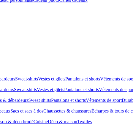
deau personnalisé
Cadeau photo
Cartes cadeaux
bardeurs
Sweat-shirts
Vestes et gilets
Pantalons et shorts
Vêtements de spo
bardeurs
Sweat-shirts
Vestes et gilets
Pantalons et shorts
Vêtements de spor
ts & débardeurs
Sweat-shirts
Pantalons et shorts
Vêtements de sport
Durab
peaux
Sacs et sacs à dos
Chaussettes & chaussures
Écharpes & tours de 
son & déco brodé
Cuisine
Déco & maison
Textiles