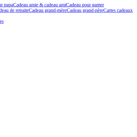
ur papa
Cadeau amie & cadeau ami
Cadeau pour gamer
eau de retraite
Cadeau grand-mère
Cadeau grand-père
Cartes cadeaux
es