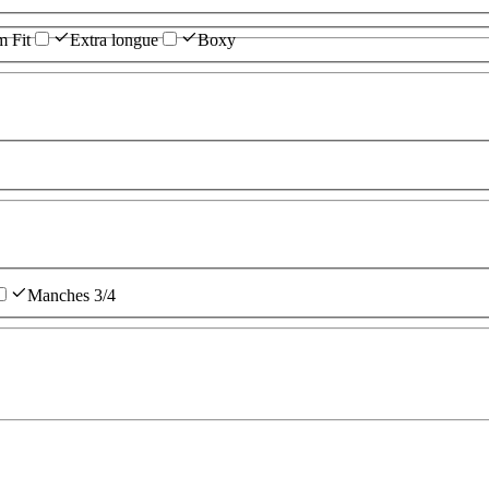
m Fit
Extra longue
Boxy
Manches 3/4