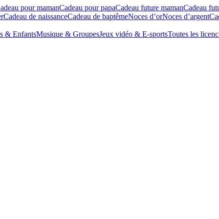
adeau pour maman
Cadeau pour papa
Cadeau future maman
Cadeau fut
r
Cadeau de naissance
Cadeau de baptême
Noces d’or
Noces d’argent
Cad
s & Enfants
Musique & Groupes
Jeux vidéo & E-sports
Toutes les licenc