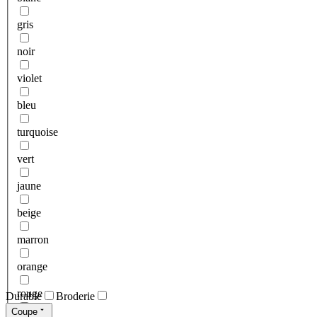
gris
noir
violet
bleu
turquoise
vert
jaune
beige
marron
orange
rouge
Durable
Broderie
Coupe