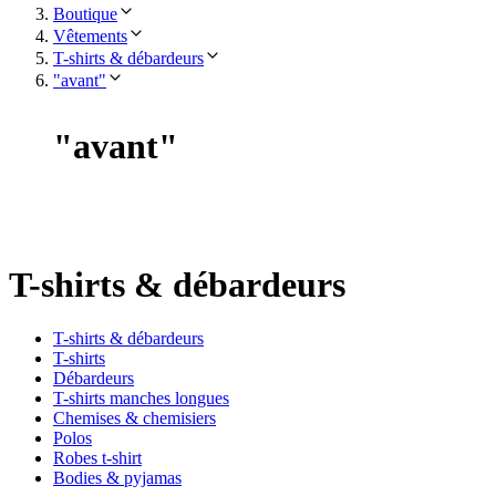
Boutique
Vêtements
T-shirts & débardeurs
"avant"
"
avant
"
T-shirts & débardeurs
T-shirts & débardeurs
T-shirts
Débardeurs
T-shirts manches longues
Chemises & chemisiers
Polos
Robes t-shirt
Bodies & pyjamas