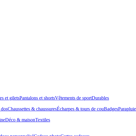
es et gilets
Pantalons et shorts
Vêtements de sport
Durables
à dos
Chaussettes & chaussures
Écharpes & tours de cou
Badges
Parapluie
ine
Déco & maison
Textiles