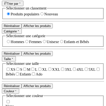
Trier par
Sélectionner un classement
Produits populaires
Nouveau
Réinitialiser
Afficher les produits
Catégorie
Sélectionner une catégorie
Hommes
Femmes
Unisexe
Enfants et Bébés
Réinitialiser
Afficher les produits
Taille
Sélectionner une taille
XS
S
M
L
XL
XXL
3XL
4XL
5XL
Bébés
Enfants
Ado
Réinitialiser
Afficher les produits
Couleur
Sélectionner une couleur