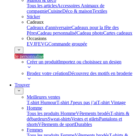
Maison & déco
Tous les articles
Accessoires Animaux de
compagnie
Cuisine
Déco & maison
Textiles
Sticker
Cadeaux
Cadeaux d'anniversaire
Cadeaux pour la fête des
Pères
Cadeau personnalisé
Cadeau photo
Cartes cadeaux
Occasions
EVJF
EVG
Commande groupée
Je personnalise
Créer un produit
Importez ou choisissez un design
Brodez votre création
Découvrez des motifs en broderie
Trouver
Meilleures ventes
T-shirt Humour
T-shirt J'peux pas j’ai
T-shirt Vintage
Homme
Tous les produits Homme
Vêtements brodés
T-shirts &
débardeurs
Sweat-shirts
Vestes et gilets
Pantalons et
shorts
Vêtements de sport
Durables
Femmes
Tous les produits Femme
Vêtements brodés
T-shirts &