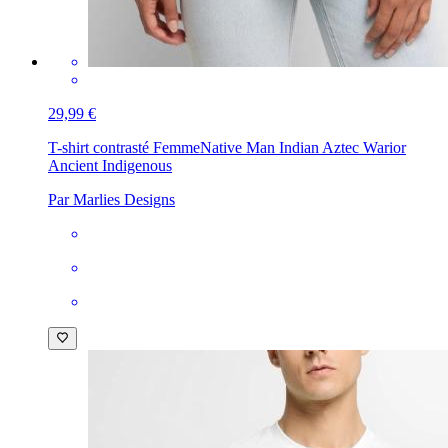
29,99 €
T-shirt contrasté Femme
Native Man Indian Aztec Warior
Ancient Indigenous
Par Marlies Designs