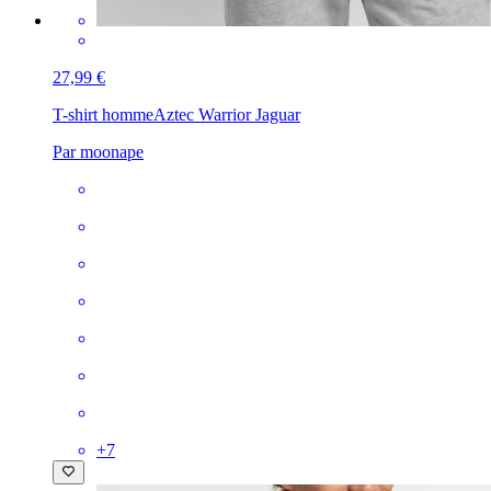
27,99 €
T-shirt homme
Aztec Warrior Jaguar
Par moonape
+
7