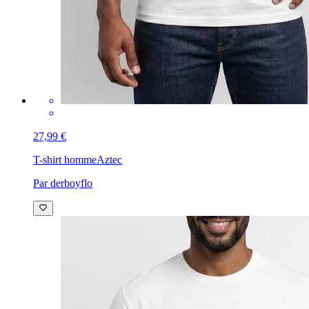
27,99 €
T-shirt homme
Aztec
Par derboyflo