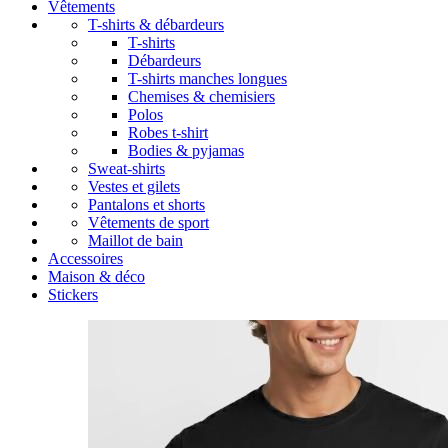
Vêtements
T-shirts & débardeurs
T-shirts
Débardeurs
T-shirts manches longues
Chemises & chemisiers
Polos
Robes t-shirt
Bodies & pyjamas
Sweat-shirts
Vestes et gilets
Pantalons et shorts
Vêtements de sport
Maillot de bain
Accessoires
Maison & déco
Stickers