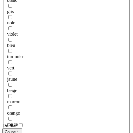
blanc
gris
noir
violet
bleu
turquoise
vert
jaune
beige
marron
orange
rouge
Durable
Coupe