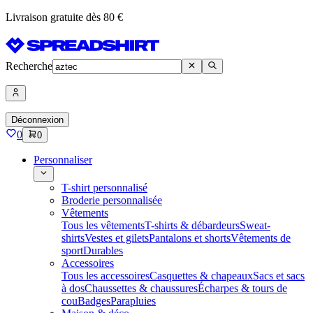
Livraison gratuite dès 80 €
Recherche
Déconnexion
0
0
Personnaliser
T-shirt personnalisé
Broderie personnalisée
Vêtements
Tous les vêtements
T-shirts & débardeurs
Sweat-
shirts
Vestes et gilets
Pantalons et shorts
Vêtements de
sport
Durables
Accessoires
Tous les accessoires
Casquettes & chapeaux
Sacs et sacs
à dos
Chaussettes & chaussures
Écharpes & tours de
cou
Badges
Parapluies