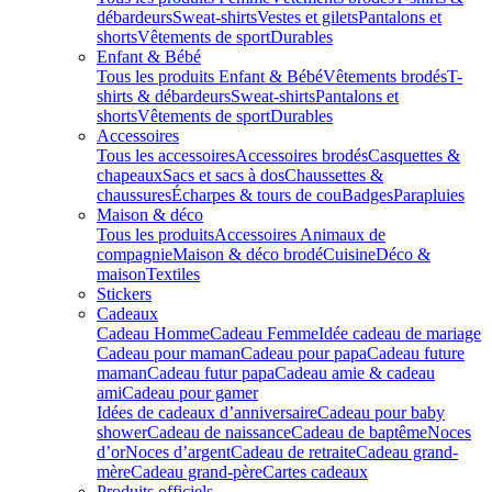
débardeurs
Sweat-shirts
Vestes et gilets
Pantalons et
shorts
Vêtements de sport
Durables
Enfant & Bébé
Tous les produits Enfant & Bébé
Vêtements brodés
T-
shirts & débardeurs
Sweat-shirts
Pantalons et
shorts
Vêtements de sport
Durables
Accessoires
Tous les accessoires
Accessoires brodés
Casquettes &
chapeaux
Sacs et sacs à dos
Chaussettes &
chaussures
Écharpes & tours de cou
Badges
Parapluies
Maison & déco
Tous les produits
Accessoires Animaux de
compagnie
Maison & déco brodé
Cuisine
Déco &
maison
Textiles
Stickers
Cadeaux
Cadeau Homme
Cadeau Femme
Idée cadeau de mariage​
Cadeau pour maman
Cadeau pour papa
Cadeau future
maman
Cadeau futur papa
Cadeau amie & cadeau
ami
Cadeau pour gamer
Idées de cadeaux d’anniversaire
Cadeau pour baby
shower
Cadeau de naissance
Cadeau de baptême
Noces
d’or
Noces d’argent
Cadeau de retraite
Cadeau grand-
mère
Cadeau grand-père
Cartes cadeaux
Produits officiels