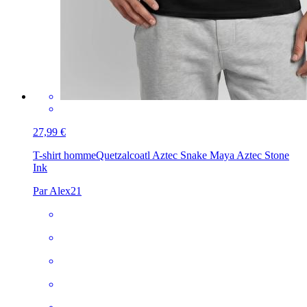
27,99 €
T-shirt homme
Quetzalcoatl Aztec Snake Maya Aztec Stone
Ink
Par Alex21