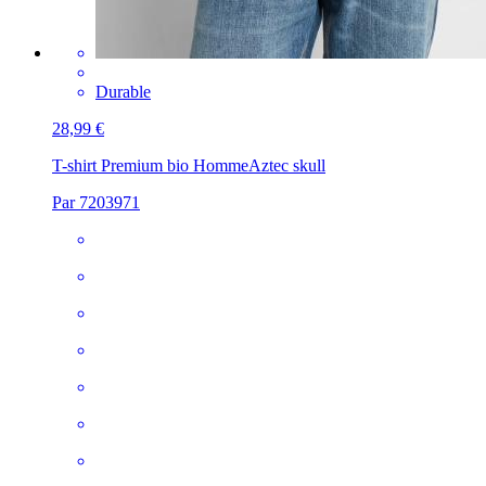
Durable
28,99 €
T-shirt Premium bio Homme
Aztec skull
Par 7203971