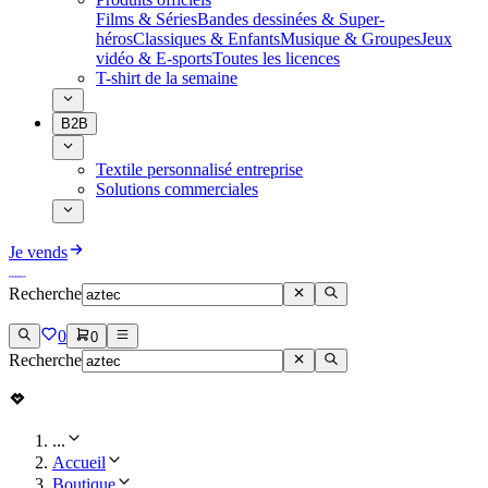
Films & Séries
Bandes dessinées & Super-
héros
Classiques & Enfants
Musique & Groupes
Jeux
vidéo & E-sports
Toutes les licences
T-shirt de la semaine
B2B
Textile personnalisé entreprise
Solutions commerciales
Je vends
Recherche
0
0
Recherche
...
Accueil
Boutique