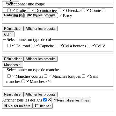
rose
Sélectionner une coupe
Droite
Décontractée
Oversize
Courte
Réinitialiser
Afficher les produits
Slim Fit
Extra longue
Boxy
Réinitialiser
Afficher les produits
Col
Sélectionner un type de col
Col rond
Capuche
Col à boutons
Col V
Réinitialiser
Afficher les produits
Manches
Sélectionner un type de manches
Manches courtes
Manches longues
Sans
manches
Manches 3/4
Réinitialiser
Afficher les produits
Afficher tous les designs
Réinitialiser les filtres
Ajouter un filtre
Trier par