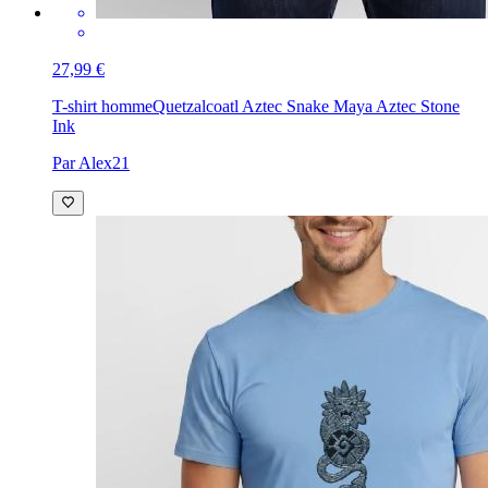
27,99 €
T-shirt homme
Quetzalcoatl Aztec Snake Maya Aztec Stone
Ink
Par Alex21