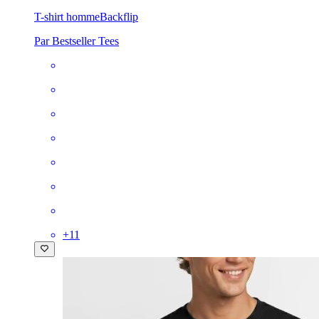
T-shirt homme
Backflip
Par Bestseller Tees
+
11