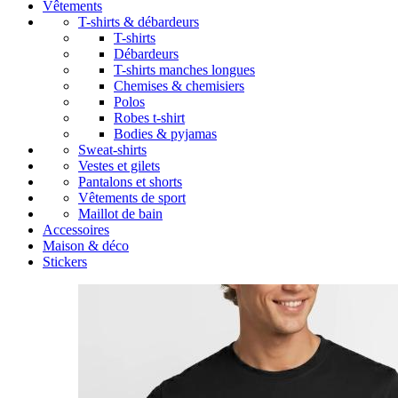
Vêtements
T-shirts & débardeurs
T-shirts
Débardeurs
T-shirts manches longues
Chemises & chemisiers
Polos
Robes t-shirt
Bodies & pyjamas
Sweat-shirts
Vestes et gilets
Pantalons et shorts
Vêtements de sport
Maillot de bain
Accessoires
Maison & déco
Stickers