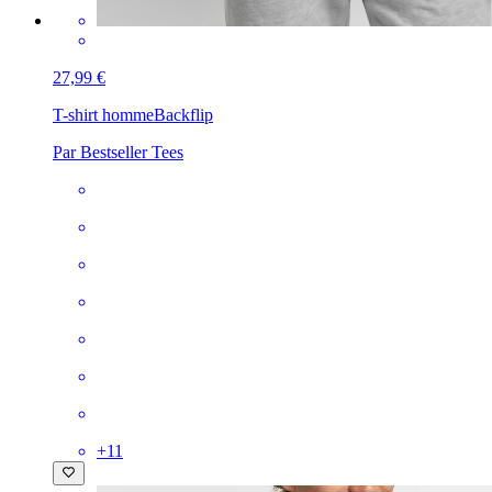
27,99 €
T-shirt homme
Backflip
Par Bestseller Tees
+
11