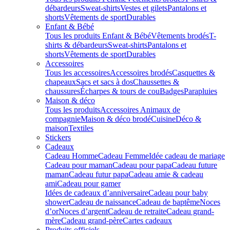
débardeurs
Sweat-shirts
Vestes et gilets
Pantalons et
shorts
Vêtements de sport
Durables
Enfant & Bébé
Tous les produits Enfant & Bébé
Vêtements brodés
T-
shirts & débardeurs
Sweat-shirts
Pantalons et
shorts
Vêtements de sport
Durables
Accessoires
Tous les accessoires
Accessoires brodés
Casquettes &
chapeaux
Sacs et sacs à dos
Chaussettes &
chaussures
Écharpes & tours de cou
Badges
Parapluies
Maison & déco
Tous les produits
Accessoires Animaux de
compagnie
Maison & déco brodé
Cuisine
Déco &
maison
Textiles
Stickers
Cadeaux
Cadeau Homme
Cadeau Femme
Idée cadeau de mariage​
Cadeau pour maman
Cadeau pour papa
Cadeau future
maman
Cadeau futur papa
Cadeau amie & cadeau
ami
Cadeau pour gamer
Idées de cadeaux d’anniversaire
Cadeau pour baby
shower
Cadeau de naissance
Cadeau de baptême
Noces
d’or
Noces d’argent
Cadeau de retraite
Cadeau grand-
mère
Cadeau grand-père
Cartes cadeaux
Produits officiels