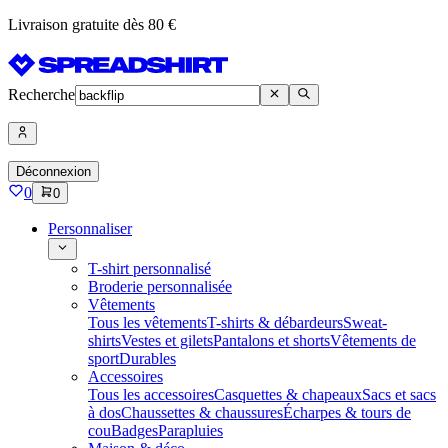
Livraison gratuite dès 80 €
Recherche
Déconnexion
0
0
Personnaliser
T-shirt personnalisé
Broderie personnalisée
Vêtements
Tous les vêtements
T-shirts & débardeurs
Sweat-
shirts
Vestes et gilets
Pantalons et shorts
Vêtements de
sport
Durables
Accessoires
Tous les accessoires
Casquettes & chapeaux
Sacs et sacs
à dos
Chaussettes & chaussures
Écharpes & tours de
cou
Badges
Parapluies