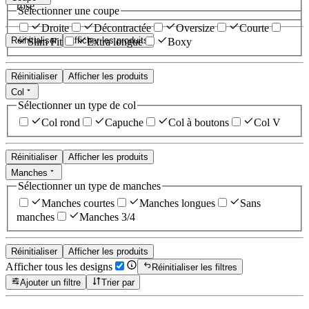
rose
Sélectionner une coupe
Droite
Décontractée
Oversize
Courte
Réinitialiser
Afficher les produits
Slim Fit
Extra longue
Boxy
Réinitialiser
Afficher les produits
Col
Sélectionner un type de col
Col rond
Capuche
Col à boutons
Col V
Réinitialiser
Afficher les produits
Manches
Sélectionner un type de manches
Manches courtes
Manches longues
Sans
manches
Manches 3/4
Réinitialiser
Afficher les produits
Afficher tous les designs
Réinitialiser les filtres
Ajouter un filtre
Trier par