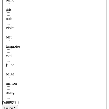
blanc
gris
noir
violet
bleu
turquoise
vert
jaune
beige
marron
orange
rouge
Durable
Coupe