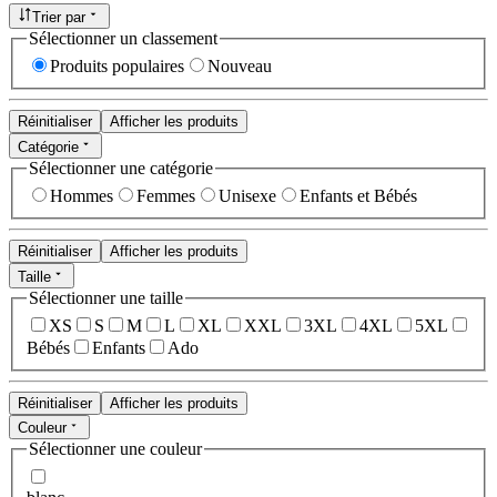
Trier par
Sélectionner un classement
Produits populaires
Nouveau
Réinitialiser
Afficher les produits
Catégorie
Sélectionner une catégorie
Hommes
Femmes
Unisexe
Enfants et Bébés
Réinitialiser
Afficher les produits
Taille
Sélectionner une taille
XS
S
M
L
XL
XXL
3XL
4XL
5XL
Bébés
Enfants
Ado
Réinitialiser
Afficher les produits
Couleur
Sélectionner une couleur