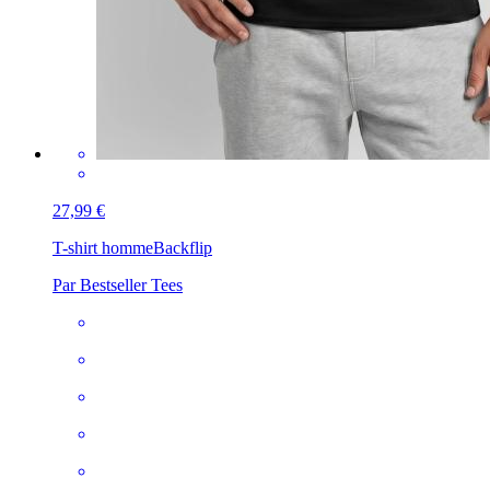
27,99 €
T-shirt homme
Backflip
Par Bestseller Tees