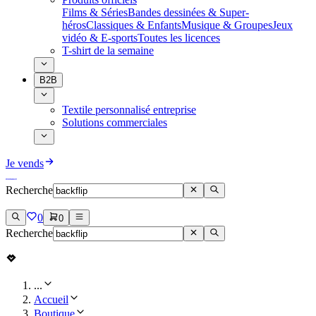
Films & Séries
Bandes dessinées & Super-
héros
Classiques & Enfants
Musique & Groupes
Jeux
vidéo & E-sports
Toutes les licences
T-shirt de la semaine
B2B
Textile personnalisé entreprise
Solutions commerciales
Je vends
Recherche
0
0
Recherche
...
Accueil
Boutique