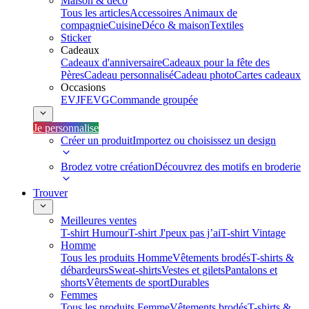
Maison & déco
Tous les articles
Accessoires Animaux de
compagnie
Cuisine
Déco & maison
Textiles
Sticker
Cadeaux
Cadeaux d'anniversaire
Cadeaux pour la fête des
Pères
Cadeau personnalisé
Cadeau photo
Cartes cadeaux
Occasions
EVJF
EVG
Commande groupée
Je personnalise
Créer un produit
Importez ou choisissez un design
Brodez votre création
Découvrez des motifs en broderie
Trouver
Meilleures ventes
T-shirt Humour
T-shirt J'peux pas j’ai
T-shirt Vintage
Homme
Tous les produits Homme
Vêtements brodés
T-shirts &
débardeurs
Sweat-shirts
Vestes et gilets
Pantalons et
shorts
Vêtements de sport
Durables
Femmes
Tous les produits Femme
Vêtements brodés
T-shirts &