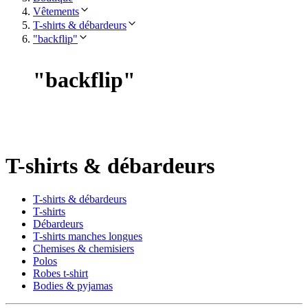
Vêtements
T-shirts & débardeurs
"backflip"
"
backflip
"
T-shirts & débardeurs
T-shirts & débardeurs
T-shirts
Débardeurs
T-shirts manches longues
Chemises & chemisiers
Polos
Robes t-shirt
Bodies & pyjamas