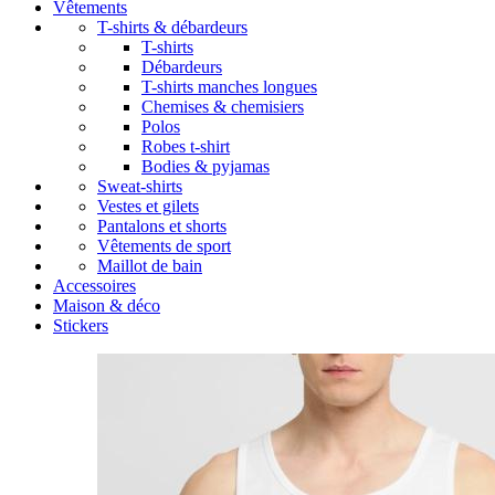
Vêtements
T-shirts & débardeurs
T-shirts
Débardeurs
T-shirts manches longues
Chemises & chemisiers
Polos
Robes t-shirt
Bodies & pyjamas
Sweat-shirts
Vestes et gilets
Pantalons et shorts
Vêtements de sport
Maillot de bain
Accessoires
Maison & déco
Stickers