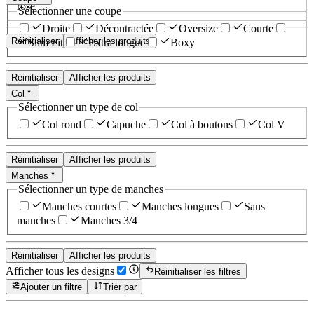
rose
Sélectionner une coupe
Droite
Décontractée
Oversize
Courte
Réinitialiser
Afficher les produits
Slim Fit
Extra longue
Boxy
Réinitialiser
Afficher les produits
Col
Sélectionner un type de col
Col rond
Capuche
Col à boutons
Col V
Réinitialiser
Afficher les produits
Manches
Sélectionner un type de manches
Manches courtes
Manches longues
Sans
manches
Manches 3/4
Réinitialiser
Afficher les produits
Afficher tous les designs
Réinitialiser les filtres
Ajouter un filtre
Trier par