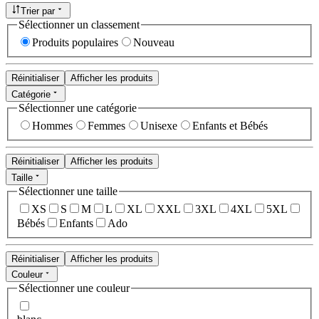
Trier par
Sélectionner un classement
Produits populaires
Nouveau
Réinitialiser
Afficher les produits
Catégorie
Sélectionner une catégorie
Hommes
Femmes
Unisexe
Enfants et Bébés
Réinitialiser
Afficher les produits
Taille
Sélectionner une taille
XS
S
M
L
XL
XXL
3XL
4XL
5XL
Bébés
Enfants
Ado
Réinitialiser
Afficher les produits
Couleur
Sélectionner une couleur