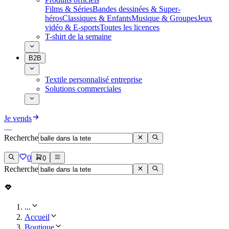
Films & Séries
Bandes dessinées & Super-
héros
Classiques & Enfants
Musique & Groupes
Jeux
vidéo & E-sports
Toutes les licences
T-shirt de la semaine
B2B
Textile personnalisé entreprise
Solutions commerciales
Je vends
Recherche
0
0
Recherche
...
Accueil
Boutique