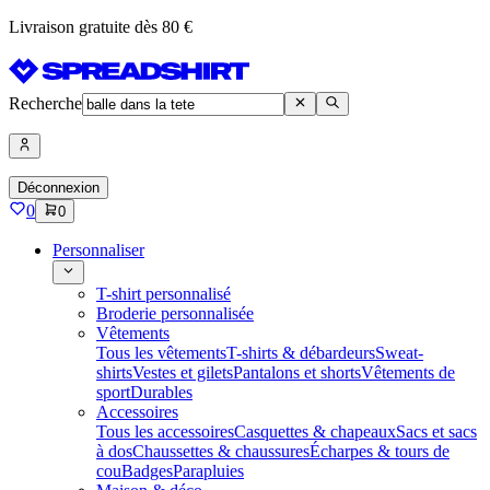
Livraison gratuite dès 80 €
Recherche
Déconnexion
0
0
Personnaliser
T-shirt personnalisé
Broderie personnalisée
Vêtements
Tous les vêtements
T-shirts & débardeurs
Sweat-
shirts
Vestes et gilets
Pantalons et shorts
Vêtements de
sport
Durables
Accessoires
Tous les accessoires
Casquettes & chapeaux
Sacs et sacs
à dos
Chaussettes & chaussures
Écharpes & tours de
cou
Badges
Parapluies