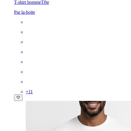
T-shirt homme
Tête
Par la-boite
+
11