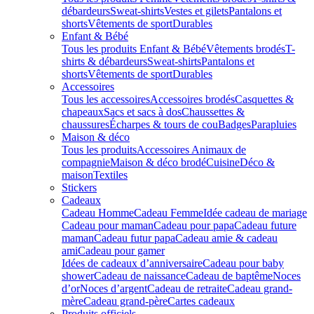
débardeurs
Sweat-shirts
Vestes et gilets
Pantalons et
shorts
Vêtements de sport
Durables
Enfant & Bébé
Tous les produits Enfant & Bébé
Vêtements brodés
T-
shirts & débardeurs
Sweat-shirts
Pantalons et
shorts
Vêtements de sport
Durables
Accessoires
Tous les accessoires
Accessoires brodés
Casquettes &
chapeaux
Sacs et sacs à dos
Chaussettes &
chaussures
Écharpes & tours de cou
Badges
Parapluies
Maison & déco
Tous les produits
Accessoires Animaux de
compagnie
Maison & déco brodé
Cuisine
Déco &
maison
Textiles
Stickers
Cadeaux
Cadeau Homme
Cadeau Femme
Idée cadeau de mariage​
Cadeau pour maman
Cadeau pour papa
Cadeau future
maman
Cadeau futur papa
Cadeau amie & cadeau
ami
Cadeau pour gamer
Idées de cadeaux d’anniversaire
Cadeau pour baby
shower
Cadeau de naissance
Cadeau de baptême
Noces
d’or
Noces d’argent
Cadeau de retraite
Cadeau grand-
mère
Cadeau grand-père
Cartes cadeaux
Produits officiels