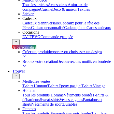
Maison & déco
Tous les articles
Accessoires Animaux de
compagnie
Cuisine
Déco & maison
Textiles
Sticker
Cadeaux
Cadeaux d'anniversaire
Cadeaux pour la fête des
Pères
Cadeau personnalisé
Cadeau photo
Cartes cadeaux
Occasions
EVJF
EVG
Commande groupée
Je personnalise
Créer un produit
Importez ou choisissez un design
Brodez votre création
Découvrez des motifs en broderie
Trouver
Meilleures ventes
T-shirt Humour
T-shirt J'peux pas j’ai
T-shirt Vintage
Homme
Tous les produits Homme
Vêtements brodés
T-shirts &
débardeurs
Sweat-shirts
Vestes et gilets
Pantalons et
shorts
Vêtements de sport
Durables
Femmes
Tous les produits Femme
Vêtements brodés
T-shirts &