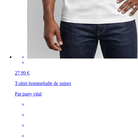
27,99 €
T-shirt homme
balle de sniper
Par papy vital