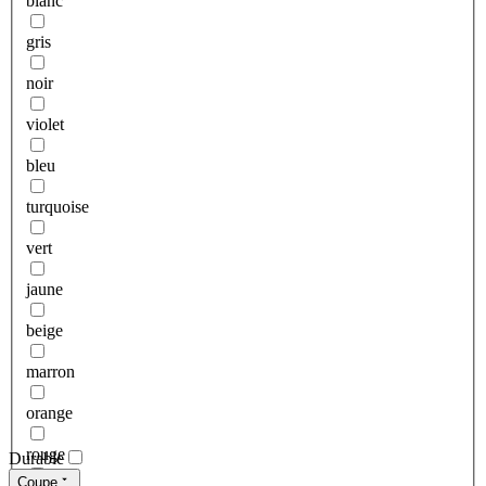
blanc
gris
noir
violet
bleu
turquoise
vert
jaune
beige
marron
orange
rouge
Durable
Coupe