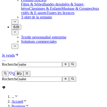
Films & Séries
Bandes dessinées & Super-
héros
Classiques & Enfants
Musique & Groupes
Jeux
vidéo & E-sports
Toutes les licences
T-shirt de la semaine
B2B
Textile personnalisé entreprise
Solutions commerciales
Je vends
Recherche
0
0
Recherche
...
Accueil
Boutique