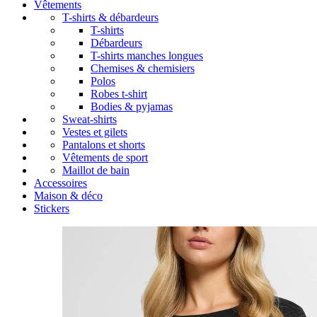
Vêtements
T-shirts & débardeurs
T-shirts
Débardeurs
T-shirts manches longues
Chemises & chemisiers
Polos
Robes t-shirt
Bodies & pyjamas
Sweat-shirts
Vestes et gilets
Pantalons et shorts
Vêtements de sport
Maillot de bain
Accessoires
Maison & déco
Stickers