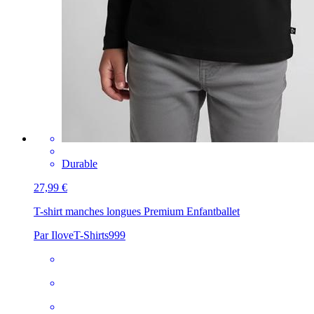
Durable
27,99 €
T-shirt manches longues Premium Enfant
ballet
Par IloveT-Shirts999