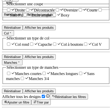
rose
Sélectionner une coupe
Droite
Décontractée
Oversize
Courte
Réinitialiser
Afficher les produits
Slim Fit
Extra longue
Boxy
Réinitialiser
Afficher les produits
Col
Sélectionner un type de col
Col rond
Capuche
Col à boutons
Col V
Réinitialiser
Afficher les produits
Manches
Sélectionner un type de manches
Manches courtes
Manches longues
Sans
manches
Manches 3/4
Réinitialiser
Afficher les produits
Afficher tous les designs
Réinitialiser les filtres
Ajouter un filtre
Trier par