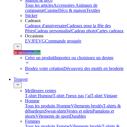
Maison & déco
Tous les articles
Accessoires Animaux de
compagnie
Cuisine
Déco & maison
Textiles
Sticker
Cadeaux
Cadeaux d'anniversaire
Cadeaux pour la fête des
Pères
Cadeau personnalisé
Cadeau photo
Cartes cadeaux
Occasions
EVJF
EVG
Commande groupée
Je personnalise
Créer un produit
Importez ou choisissez un design
Brodez votre création
Découvrez des motifs en broderie
Trouver
Meilleures ventes
T-shirt Humour
T-shirt J'peux pas j’ai
T-shirt Vintage
Homme
Tous les produits Homme
Vêtements brodés
T-shirts &
débardeurs
Sweat-shirts
Vestes et gilets
Pantalons et
shorts
Vêtements de sport
Durables
Femmes
Tous les produits Femme
Vêtements brodés
T-shirts &