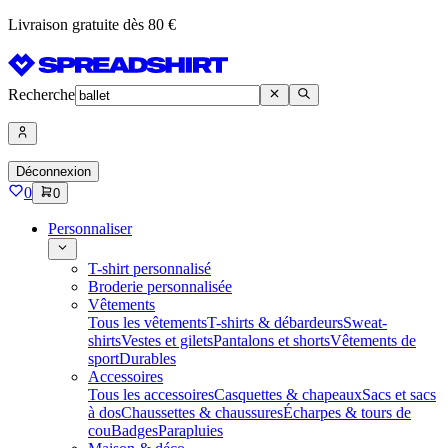
Livraison gratuite dès 80 €
Recherche
Déconnexion
0
0
Personnaliser
T-shirt personnalisé
Broderie personnalisée
Vêtements
Tous les vêtements
T-shirts & débardeurs
Sweat-
shirts
Vestes et gilets
Pantalons et shorts
Vêtements de
sport
Durables
Accessoires
Tous les accessoires
Casquettes & chapeaux
Sacs et sacs
à dos
Chaussettes & chaussures
Écharpes & tours de
cou
Badges
Parapluies