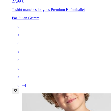
27,99 €
T-shirt manches longues Premium Enfant
ballet
Par Julian Grimm
+
4