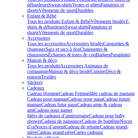
débardeurs
Sweat-shirts
Vestes et gilets
Pantalons et
shorts
Vêtements de sport
Durables
Enfant & Bébé
Tous les produits Enfant & Bébé
Vêtements brodés
T-
shirts & débardeurs
Sweat-shirts
Pantalons et
shorts
Vêtements de sport
Durables
Accessoires
Tous les accessoires
Accessoires brodés
Casquettes &
chapeaux
Sacs et sacs à dos
Chaussettes &
chaussures
Écharpes & tours de cou
Badges
Parapluies
Maison & déco
Tous les produits
Accessoires Animaux de
compagnie
Maison & déco brodé
Cuisine
Déco &
maison
Textiles
Stickers
Cadeaux
Cadeau Homme
Cadeau Femme
Idée cadeau de mariage​
Cadeau pour maman
Cadeau pour papa
Cadeau future
maman
Cadeau futur papa
Cadeau amie & cadeau
ami
Cadeau pour gamer
Idées de cadeaux d’anniversaire
Cadeau pour baby
shower
Cadeau de naissance
Cadeau de baptême
Noces
d’or
Noces d’argent
Cadeau de retraite
Cadeau grand-
mère
Cadeau grand-père
Cartes cadeaux
Produits officiels