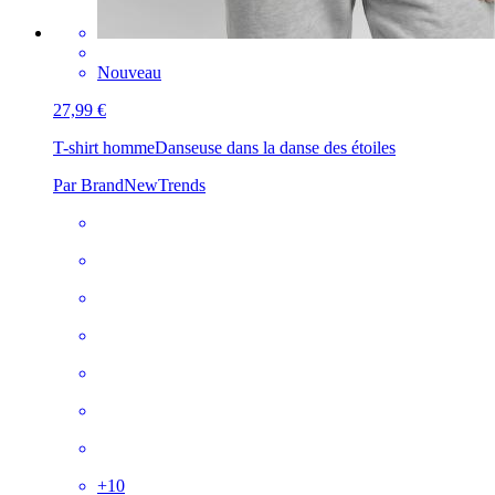
Nouveau
27,99 €
T-shirt homme
Danseuse dans la danse des étoiles
Par BrandNewTrends
+
10