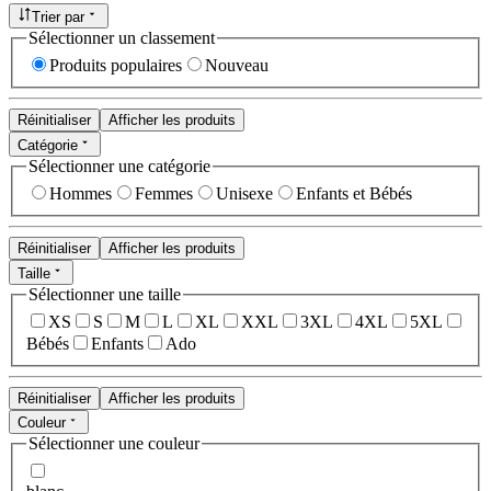
Trier par
Sélectionner un classement
Produits populaires
Nouveau
Réinitialiser
Afficher les produits
Catégorie
Sélectionner une catégorie
Hommes
Femmes
Unisexe
Enfants et Bébés
Réinitialiser
Afficher les produits
Taille
Sélectionner une taille
XS
S
M
L
XL
XXL
3XL
4XL
5XL
Bébés
Enfants
Ado
Réinitialiser
Afficher les produits
Couleur
Sélectionner une couleur