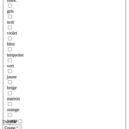
blanc
gris
noir
violet
bleu
turquoise
vert
jaune
beige
marron
orange
rouge
Durable
Coupe