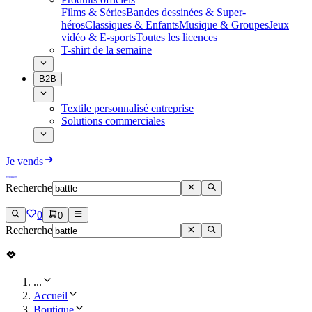
Films & Séries
Bandes dessinées & Super-
héros
Classiques & Enfants
Musique & Groupes
Jeux
vidéo & E-sports
Toutes les licences
T-shirt de la semaine
B2B
Textile personnalisé entreprise
Solutions commerciales
Je vends
Recherche
0
0
Recherche
...
Accueil
Boutique