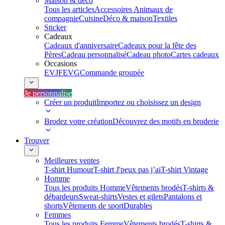
Maison & déco
Tous les articles
Accessoires Animaux de
compagnie
Cuisine
Déco & maison
Textiles
Sticker
Cadeaux
Cadeaux d'anniversaire
Cadeaux pour la fête des
Pères
Cadeau personnalisé
Cadeau photo
Cartes cadeaux
Occasions
EVJF
EVG
Commande groupée
Je personnalise
Créer un produit
Importez ou choisissez un design
Brodez votre création
Découvrez des motifs en broderie
Trouver
Meilleures ventes
T-shirt Humour
T-shirt J'peux pas j’ai
T-shirt Vintage
Homme
Tous les produits Homme
Vêtements brodés
T-shirts &
débardeurs
Sweat-shirts
Vestes et gilets
Pantalons et
shorts
Vêtements de sport
Durables
Femmes
Tous les produits Femme
Vêtements brodés
T-shirts &