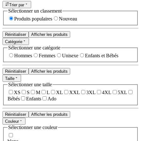
Trier par
Sélectionner un classement
Produits populaires
Nouveau
Réinitialiser
Afficher les produits
Catégorie
Sélectionner une catégorie
Hommes
Femmes
Unisexe
Enfants et Bébés
Réinitialiser
Afficher les produits
Taille
Sélectionner une taille
XS
S
M
L
XL
XXL
3XL
4XL
5XL
Bébés
Enfants
Ado
Réinitialiser
Afficher les produits
Couleur
Sélectionner une couleur