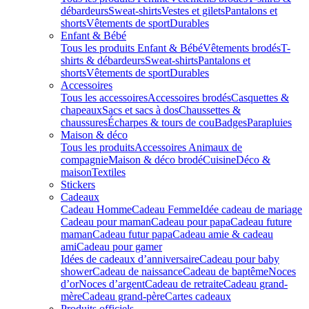
débardeurs
Sweat-shirts
Vestes et gilets
Pantalons et
shorts
Vêtements de sport
Durables
Enfant & Bébé
Tous les produits Enfant & Bébé
Vêtements brodés
T-
shirts & débardeurs
Sweat-shirts
Pantalons et
shorts
Vêtements de sport
Durables
Accessoires
Tous les accessoires
Accessoires brodés
Casquettes &
chapeaux
Sacs et sacs à dos
Chaussettes &
chaussures
Écharpes & tours de cou
Badges
Parapluies
Maison & déco
Tous les produits
Accessoires Animaux de
compagnie
Maison & déco brodé
Cuisine
Déco &
maison
Textiles
Stickers
Cadeaux
Cadeau Homme
Cadeau Femme
Idée cadeau de mariage​
Cadeau pour maman
Cadeau pour papa
Cadeau future
maman
Cadeau futur papa
Cadeau amie & cadeau
ami
Cadeau pour gamer
Idées de cadeaux d’anniversaire
Cadeau pour baby
shower
Cadeau de naissance
Cadeau de baptême
Noces
d’or
Noces d’argent
Cadeau de retraite
Cadeau grand-
mère
Cadeau grand-père
Cartes cadeaux
Produits officiels