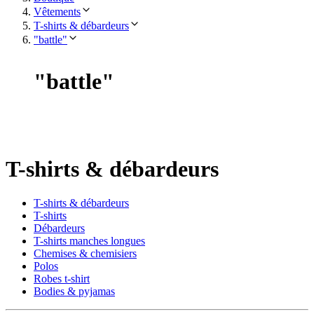
Vêtements
T-shirts & débardeurs
"battle"
"
battle
"
T-shirts & débardeurs
T-shirts & débardeurs
T-shirts
Débardeurs
T-shirts manches longues
Chemises & chemisiers
Polos
Robes t-shirt
Bodies & pyjamas