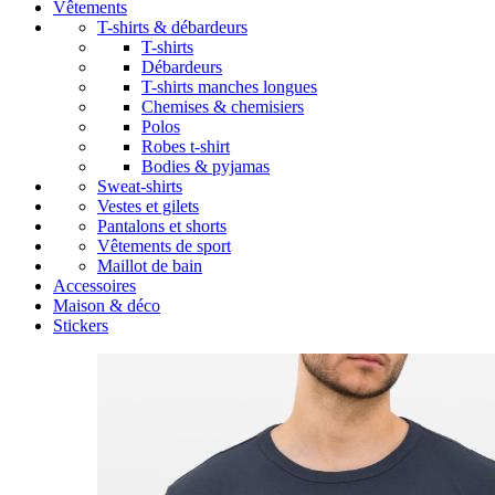
Vêtements
T-shirts & débardeurs
T-shirts
Débardeurs
T-shirts manches longues
Chemises & chemisiers
Polos
Robes t-shirt
Bodies & pyjamas
Sweat-shirts
Vestes et gilets
Pantalons et shorts
Vêtements de sport
Maillot de bain
Accessoires
Maison & déco
Stickers