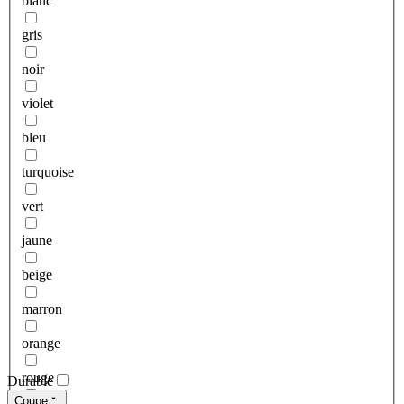
blanc
gris
noir
violet
bleu
turquoise
vert
jaune
beige
marron
orange
rouge
Durable
Coupe