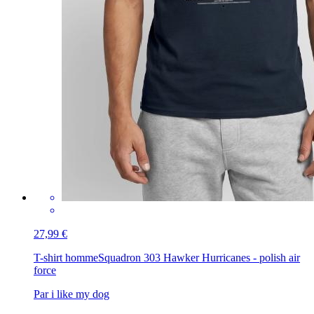
27,99 €
T-shirt homme
Squadron 303 Hawker Hurricanes - polish air
force
Par i like my dog