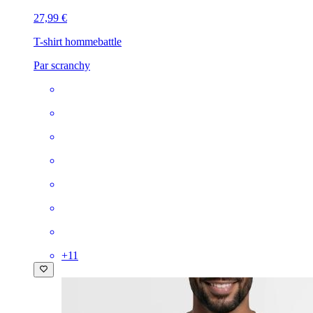
27,99 €
T-shirt homme
battle
Par scranchy
+
11