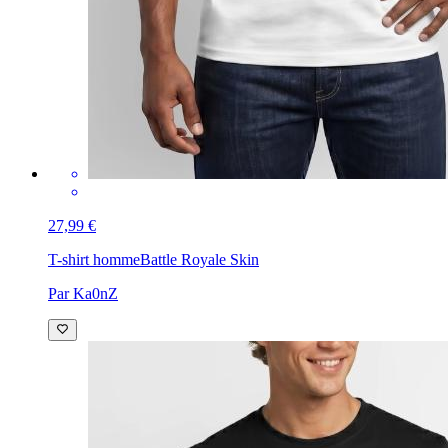
27,99 €
T-shirt homme
Battle Royale Skin
Par Ka0nZ