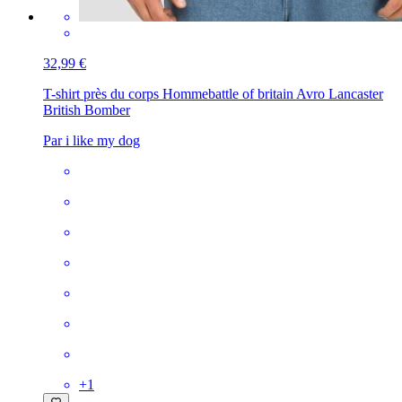
32,99 €
T-shirt près du corps Homme
battle of britain Avro Lancaster
British Bomber
Par i like my dog
+
1