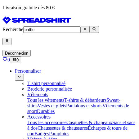
Livraison gratuite dès 80 €
Recherche
Déconnexion
0
0
Personnaliser
T-shirt personnalisé
Broderie personnalisée
Vêtements
Tous les vêtements
T-shirts & débardeurs
Sweat-
shirts
Vestes et gilets
Pantalons et shorts
Vêtements de
sport
Durables
Accessoires
Tous les accessoires
Casquettes & chapeaux
Sacs et sacs
à dos
Chaussettes & chaussures
Écharpes & tours de
cou
Badges
Parapluies