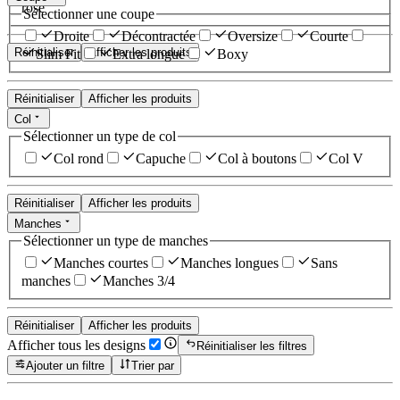
rose
Sélectionner une coupe
Droite
Décontractée
Oversize
Courte
Réinitialiser
Afficher les produits
Slim Fit
Extra longue
Boxy
Réinitialiser
Afficher les produits
Col
Sélectionner un type de col
Col rond
Capuche
Col à boutons
Col V
Réinitialiser
Afficher les produits
Manches
Sélectionner un type de manches
Manches courtes
Manches longues
Sans
manches
Manches 3/4
Réinitialiser
Afficher les produits
Afficher tous les designs
Réinitialiser les filtres
Ajouter un filtre
Trier par