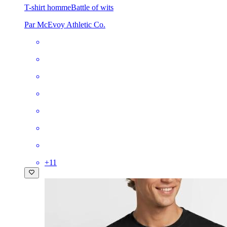
T-shirt homme
Battle of wits
Par McEvoy Athletic Co.
+
11