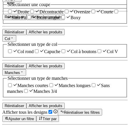
rose
Sélectionner une coupe
Droite
Décontractée
Oversize
Courte
Réinitialiser
Afficher les produits
Slim Fit
Extra longue
Boxy
Réinitialiser
Afficher les produits
Col
Sélectionner un type de col
Col rond
Capuche
Col à boutons
Col V
Réinitialiser
Afficher les produits
Manches
Sélectionner un type de manches
Manches courtes
Manches longues
Sans
manches
Manches 3/4
Réinitialiser
Afficher les produits
Afficher tous les designs
Réinitialiser les filtres
Ajouter un filtre
Trier par