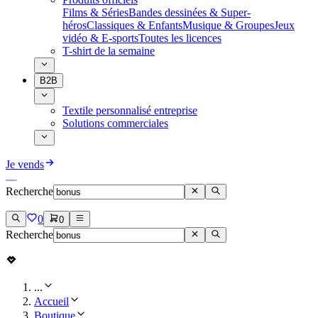
Films & Séries
Bandes dessinées & Super-
héros
Classiques & Enfants
Musique & Groupes
Jeux
vidéo & E-sports
Toutes les licences
T-shirt de la semaine
B2B
Textile personnalisé entreprise
Solutions commerciales
Je vends
Recherche
0
0
Recherche
...
Accueil
Boutique