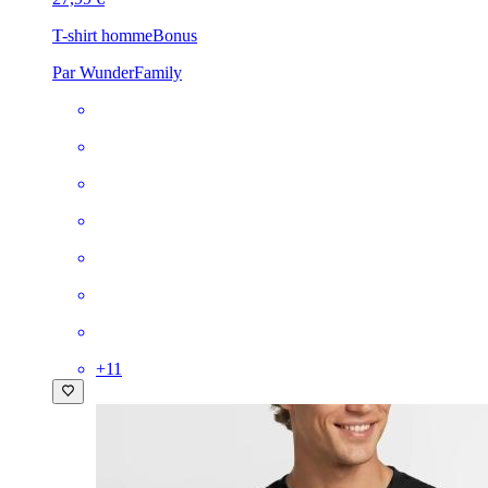
T-shirt homme
Bonus
Par WunderFamily
+
11