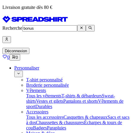
Livraison gratuite dès 80 €
Recherche
Déconnexion
0
0
Personnaliser
T-shirt personnalisé
Broderie personnalisée
Vêtements
Tous les vêtements
T-shirts & débardeurs
Sweat-
shirts
Vestes et gilets
Pantalons et shorts
Vêtements de
sport
Durables
Accessoires
Tous les accessoires
Casquettes & chapeaux
Sacs et sacs
à dos
Chaussettes & chaussures
Écharpes & tours de
cou
Badges
Parapluies