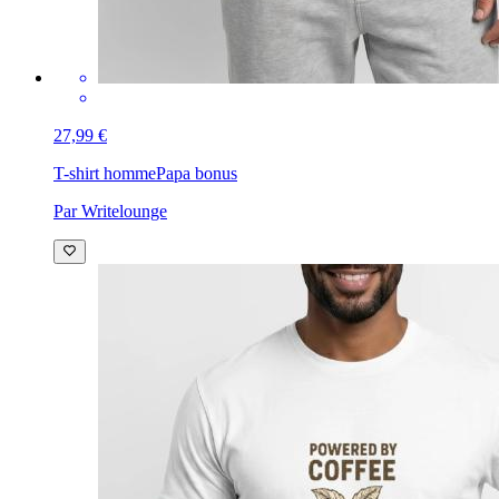
27,99 €
T-shirt homme
Papa bonus
Par Writelounge