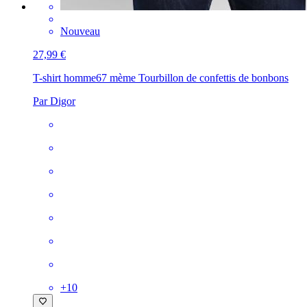
Nouveau
27,99 €
T-shirt homme
67 mème Tourbillon de confettis de bonbons
Par Digor
+
10