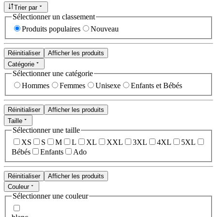
Trier par
Sélectionner un classement
Produits populaires
Nouveau
Réinitialiser
Afficher les produits
Catégorie
Sélectionner une catégorie
Hommes
Femmes
Unisexe
Enfants et Bébés
Réinitialiser
Afficher les produits
Taille
Sélectionner une taille
XS
S
M
L
XL
XXL
3XL
4XL
5XL
Bébés
Enfants
Ado
Réinitialiser
Afficher les produits
Couleur
Sélectionner une couleur