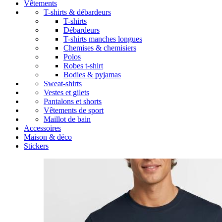
Vêtements
T-shirts & débardeurs
T-shirts
Débardeurs
T-shirts manches longues
Chemises & chemisiers
Polos
Robes t-shirt
Bodies & pyjamas
Sweat-shirts
Vestes et gilets
Pantalons et shorts
Vêtements de sport
Maillot de bain
Accessoires
Maison & déco
Stickers