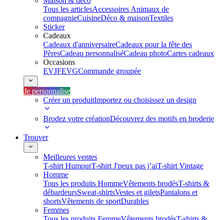
Maison & déco
Tous les articles
Accessoires Animaux de
compagnie
Cuisine
Déco & maison
Textiles
Sticker
Cadeaux
Cadeaux d'anniversaire
Cadeaux pour la fête des
Pères
Cadeau personnalisé
Cadeau photo
Cartes cadeaux
Occasions
EVJF
EVG
Commande groupée
Je personnalise
Créer un produit
Importez ou choisissez un design
Brodez votre création
Découvrez des motifs en broderie
Trouver
Meilleures ventes
T-shirt Humour
T-shirt J'peux pas j’ai
T-shirt Vintage
Homme
Tous les produits Homme
Vêtements brodés
T-shirts &
débardeurs
Sweat-shirts
Vestes et gilets
Pantalons et
shorts
Vêtements de sport
Durables
Femmes
Tous les produits Femme
Vêtements brodés
T-shirts &