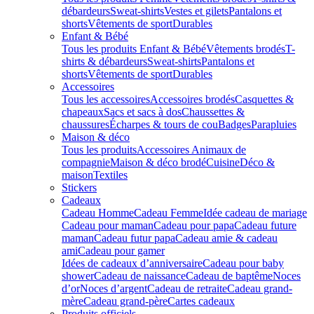
débardeurs
Sweat-shirts
Vestes et gilets
Pantalons et
shorts
Vêtements de sport
Durables
Enfant & Bébé
Tous les produits Enfant & Bébé
Vêtements brodés
T-
shirts & débardeurs
Sweat-shirts
Pantalons et
shorts
Vêtements de sport
Durables
Accessoires
Tous les accessoires
Accessoires brodés
Casquettes &
chapeaux
Sacs et sacs à dos
Chaussettes &
chaussures
Écharpes & tours de cou
Badges
Parapluies
Maison & déco
Tous les produits
Accessoires Animaux de
compagnie
Maison & déco brodé
Cuisine
Déco &
maison
Textiles
Stickers
Cadeaux
Cadeau Homme
Cadeau Femme
Idée cadeau de mariage​
Cadeau pour maman
Cadeau pour papa
Cadeau future
maman
Cadeau futur papa
Cadeau amie & cadeau
ami
Cadeau pour gamer
Idées de cadeaux d’anniversaire
Cadeau pour baby
shower
Cadeau de naissance
Cadeau de baptême
Noces
d’or
Noces d’argent
Cadeau de retraite
Cadeau grand-
mère
Cadeau grand-père
Cartes cadeaux
Produits officiels