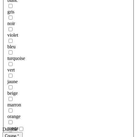
blanc
gris
noir
violet
bleu
turquoise
vert
jaune
beige
marron
orange
rouge
Durable
Coupe