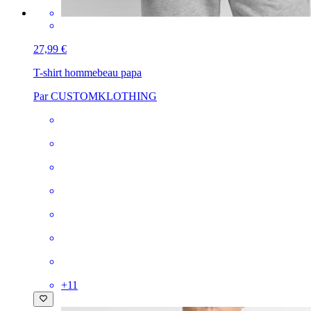
27,99 €
T-shirt homme
beau papa
Par CUSTOMKLOTHING
+
11