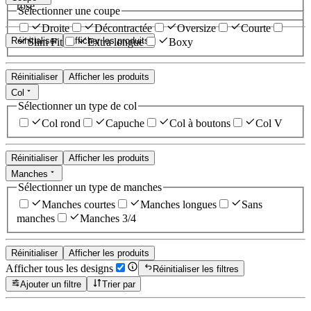
rose
Sélectionner une coupe
Droite
Décontractée
Oversize
Courte
Réinitialiser
Afficher les produits
Slim Fit
Extra longue
Boxy
Réinitialiser
Afficher les produits
Col
Sélectionner un type de col
Col rond
Capuche
Col à boutons
Col V
Réinitialiser
Afficher les produits
Manches
Sélectionner un type de manches
Manches courtes
Manches longues
Sans
manches
Manches 3/4
Réinitialiser
Afficher les produits
Afficher tous les designs
Réinitialiser les filtres
Ajouter un filtre
Trier par