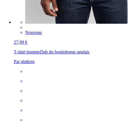
Nouveau
27,99 €
T-shirt homme
Dab du bouledogue anglais
Par glstkrrn