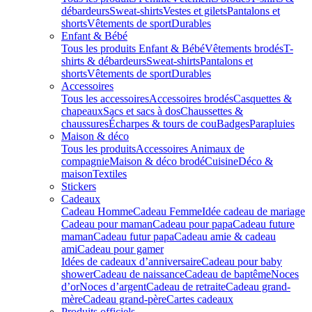
débardeurs
Sweat-shirts
Vestes et gilets
Pantalons et
shorts
Vêtements de sport
Durables
Enfant & Bébé
Tous les produits Enfant & Bébé
Vêtements brodés
T-
shirts & débardeurs
Sweat-shirts
Pantalons et
shorts
Vêtements de sport
Durables
Accessoires
Tous les accessoires
Accessoires brodés
Casquettes &
chapeaux
Sacs et sacs à dos
Chaussettes &
chaussures
Écharpes & tours de cou
Badges
Parapluies
Maison & déco
Tous les produits
Accessoires Animaux de
compagnie
Maison & déco brodé
Cuisine
Déco &
maison
Textiles
Stickers
Cadeaux
Cadeau Homme
Cadeau Femme
Idée cadeau de mariage​
Cadeau pour maman
Cadeau pour papa
Cadeau future
maman
Cadeau futur papa
Cadeau amie & cadeau
ami
Cadeau pour gamer
Idées de cadeaux d’anniversaire
Cadeau pour baby
shower
Cadeau de naissance
Cadeau de baptême
Noces
d’or
Noces d’argent
Cadeau de retraite
Cadeau grand-
mère
Cadeau grand-père
Cartes cadeaux
Produits officiels