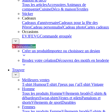
Maison & déco
Tous les articles
Accessoires Animaux de
compagnie
Cuisine
Déco & maison
Textiles
Sticker
Cadeaux
Cadeaux d'anniversaire
Cadeaux pour la fête des
Pères
Cadeau personnalisé
Cadeau photo
Cartes cadeaux
Occasions
EVJF
EVG
Commande groupée
Je personnalise
Créer un produit
Importez ou choisissez un design
Brodez votre création
Découvrez des motifs en broderie
Trouver
Meilleures ventes
T-shirt Humour
T-shirt J'peux pas j’ai
T-shirt Vintage
Homme
Tous les produits Homme
Vêtements brodés
T-shirts &
débardeurs
Sweat-shirts
Vestes et gilets
Pantalons et
shorts
Vêtements de sport
Durables
Femmes
Tous les produits Femme
Vêtements brodés
T-shirts &