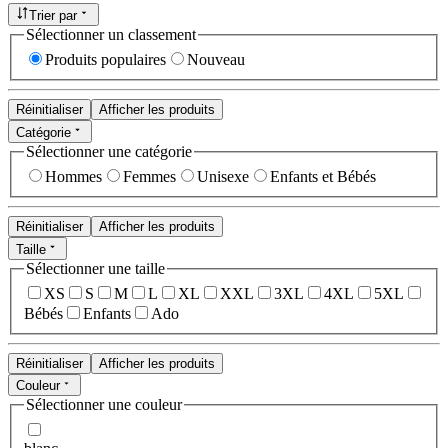
Trier par
Sélectionner un classement
Produits populaires
Nouveau
Réinitialiser
Afficher les produits
Catégorie
Sélectionner une catégorie
Hommes
Femmes
Unisexe
Enfants et Bébés
Réinitialiser
Afficher les produits
Taille
Sélectionner une taille
XS
S
M
L
XL
XXL
3XL
4XL
5XL
Bébés
Enfants
Ado
Réinitialiser
Afficher les produits
Couleur
Sélectionner une couleur