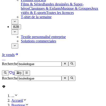
Films & Séries
Bandes dessinées & Super-
héros
Classiques & Enfants
Musique & Groupes
Jeux
vidéo & E-sports
Toutes les licences
T-shirt de la semaine
B2B
Textile personnalisé entreprise
Solutions commerciales
Je vends
Recherche
0
0
Recherche
...
Accueil
Boutique