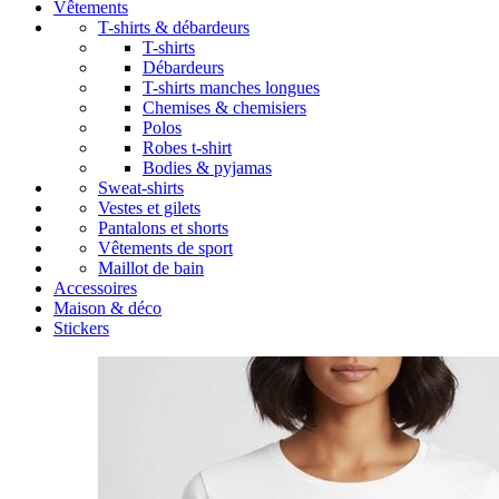
Vêtements
T-shirts & débardeurs
T-shirts
Débardeurs
T-shirts manches longues
Chemises & chemisiers
Polos
Robes t-shirt
Bodies & pyjamas
Sweat-shirts
Vestes et gilets
Pantalons et shorts
Vêtements de sport
Maillot de bain
Accessoires
Maison & déco
Stickers