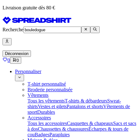
Livraison gratuite dès 80 €
Recherche
Déconnexion
0
0
Personnaliser
T-shirt personnalisé
Broderie personnalisée
Vêtements
Tous les vêtements
T-shirts & débardeurs
Sweat-
shirts
Vestes et gilets
Pantalons et shorts
Vêtements de
sport
Durables
Accessoires
Tous les accessoires
Casquettes & chapeaux
Sacs et sacs
à dos
Chaussettes & chaussures
Écharpes & tours de
cou
Badges
Parapluies