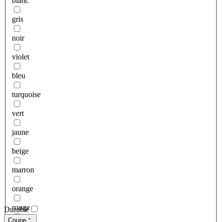
blanc
gris
noir
violet
bleu
turquoise
vert
jaune
beige
marron
orange
rouge
Durable
Coupe