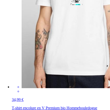
34,99 €
T-shirt encolure en V Premium bio Homme
bouledogue