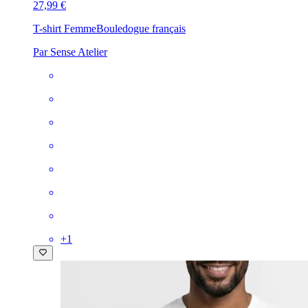
27,99 €
T-shirt Femme
Bouledogue français
Par Sense Atelier
+
1