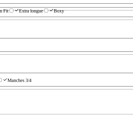
m Fit
Extra longue
Boxy
Manches 3/4