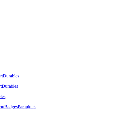
rt
Durables
t
Durables
les
cou
Badges
Parapluies