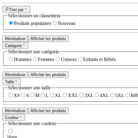
Trier par
Sélectionner un classement
Produits populaires
Nouveau
Réinitialiser
Afficher les produits
Catégorie
Sélectionner une catégorie
Hommes
Femmes
Unisexe
Enfants et Bébés
Réinitialiser
Afficher les produits
Taille
Sélectionner une taille
XS
S
M
L
XL
XXL
3XL
4XL
5XL
Béb
Réinitialiser
Afficher les produits
Couleur
Sélectionner une couleur
blanc