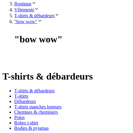
Boutique
Vêtements
T-shirts & débardeurs
"bow wow"
"
bow wow
"
T-shirts & débardeurs
T-shirts & débardeurs
T-shirts
Débardeurs
T-shirts manches longues
Chemises & chemisiers
Polos
Robes t-shirt
Bodies & pyjamas