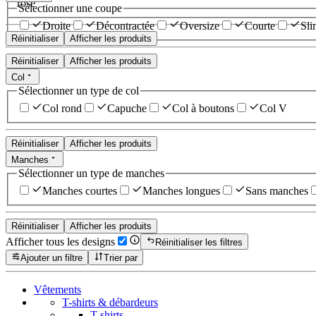
rose
Sélectionner une coupe
Droite
Décontractée
Oversize
Courte
Sli
Réinitialiser
Afficher les produits
Réinitialiser
Afficher les produits
Col
Sélectionner un type de col
Col rond
Capuche
Col à boutons
Col V
Réinitialiser
Afficher les produits
Manches
Sélectionner un type de manches
Manches courtes
Manches longues
Sans manches
Réinitialiser
Afficher les produits
Afficher tous les designs
Réinitialiser les filtres
Ajouter un filtre
Trier par
Vêtements
T-shirts & débardeurs
T-shirts