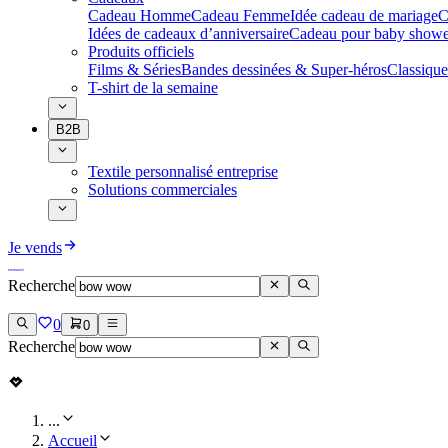
Cadeau Homme
Cadeau Femme
Idée cadeau de mariage​
C
Idées de cadeaux d’anniversaire
Cadeau pour baby showe
Produits officiels
Films & Séries
Bandes dessinées & Super-héros
Classique
T-shirt de la semaine
B2B
Textile personnalisé entreprise
Solutions commerciales
Je vends
Recherche
0
0
Recherche
...
Accueil