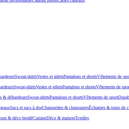
deau personnalisé
Cadeau photo
Cartes cadeaux
bardeurs
Sweat-shirts
Vestes et gilets
Pantalons et shorts
Vêtements de spo
bardeurs
Sweat-shirts
Vestes et gilets
Pantalons et shorts
Vêtements de spor
ts & débardeurs
Sweat-shirts
Pantalons et shorts
Vêtements de sport
Durab
peaux
Sacs et sacs à dos
Chaussettes & chaussures
Écharpes & tours de 
son & déco brodé
Cuisine
Déco & maison
Textiles