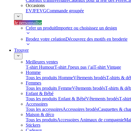
Cadeaux d'anniversaire
Cadeaux pour la fête des Pères
Ca
Occasions
EVJF
EVG
Commande groupée
Je personnalise
Créer un produit
Importez ou choisissez un design
Brodez votre création
Découvrez des motifs en broderie
Trouver
Meilleures ventes
T-shirt Humour
T-shirt J'peux pas j’ai
T-shirt Vintage
Homme
Tous les produits Homme
Vêtements brodés
T-shirts & dé
Femmes
Tous les produits Femme
Vêtements brodés
T-shirts & dé
Enfant & Bébé
Tous les produits Enfant & Bébé
Vêtements brodés
T-shir
Accessoires
Tous les accessoires
Accessoires brodés
Casquettes & cha
Maison & déco
Tous les produits
Accessoires Animaux de compagnie
Mai
Stickers
Cadeaux