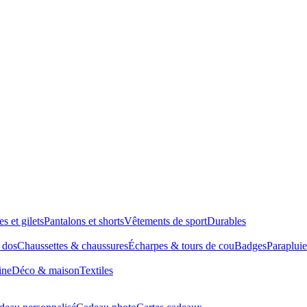
es et gilets
Pantalons et shorts
Vêtements de sport
Durables
à dos
Chaussettes & chaussures
Écharpes & tours de cou
Badges
Parapluie
ine
Déco & maison
Textiles