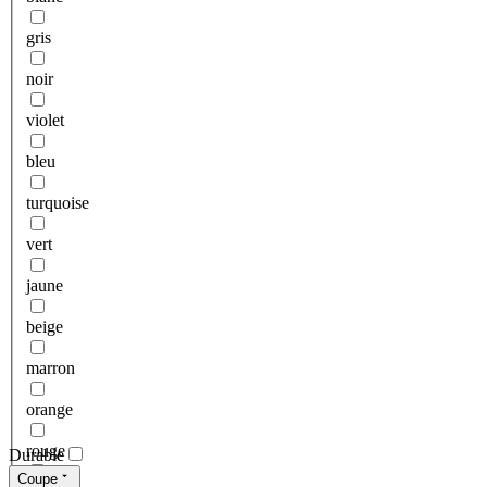
gris
noir
violet
bleu
turquoise
vert
jaune
beige
marron
orange
rouge
Durable
Coupe