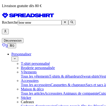
Livraison gratuite dès 80 €
Recherche
Déconnexion
0
0
Personnaliser
T-shirt personnalisé
Broderie personnalisée
Vêtements
Tous les vêtements
T-shirts & débardeurs
Sweat-shirts
Vest
Accessoires
Tous les accessoires
Casquettes & chapeaux
Sacs et sacs 
Maison & déco
Tous les articles
Accessoires Animaux de compagnie
Cuis
Sticker
Cadeaux