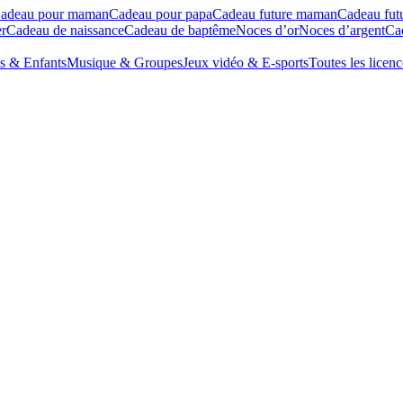
adeau pour maman
Cadeau pour papa
Cadeau future maman
Cadeau fut
r
Cadeau de naissance
Cadeau de baptême
Noces d’or
Noces d’argent
Cad
s & Enfants
Musique & Groupes
Jeux vidéo & E-sports
Toutes les licenc