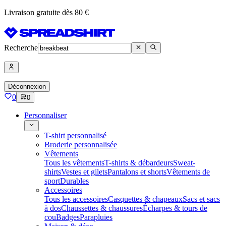
Livraison gratuite dès 80 €
Recherche
Déconnexion
0
0
Personnaliser
T-shirt personnalisé
Broderie personnalisée
Vêtements
Tous les vêtements
T-shirts & débardeurs
Sweat-
shirts
Vestes et gilets
Pantalons et shorts
Vêtements de
sport
Durables
Accessoires
Tous les accessoires
Casquettes & chapeaux
Sacs et sacs
à dos
Chaussettes & chaussures
Écharpes & tours de
cou
Badges
Parapluies