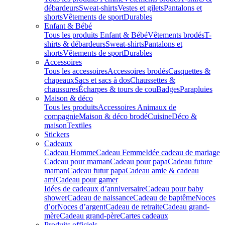
débardeurs
Sweat-shirts
Vestes et gilets
Pantalons et
shorts
Vêtements de sport
Durables
Enfant & Bébé
Tous les produits Enfant & Bébé
Vêtements brodés
T-
shirts & débardeurs
Sweat-shirts
Pantalons et
shorts
Vêtements de sport
Durables
Accessoires
Tous les accessoires
Accessoires brodés
Casquettes &
chapeaux
Sacs et sacs à dos
Chaussettes &
chaussures
Écharpes & tours de cou
Badges
Parapluies
Maison & déco
Tous les produits
Accessoires Animaux de
compagnie
Maison & déco brodé
Cuisine
Déco &
maison
Textiles
Stickers
Cadeaux
Cadeau Homme
Cadeau Femme
Idée cadeau de mariage​
Cadeau pour maman
Cadeau pour papa
Cadeau future
maman
Cadeau futur papa
Cadeau amie & cadeau
ami
Cadeau pour gamer
Idées de cadeaux d’anniversaire
Cadeau pour baby
shower
Cadeau de naissance
Cadeau de baptême
Noces
d’or
Noces d’argent
Cadeau de retraite
Cadeau grand-
mère
Cadeau grand-père
Cartes cadeaux
Produits officiels