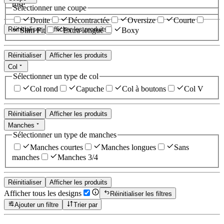
rose
Sélectionner une coupe
Droite
Décontractée
Oversize
Courte
Réinitialiser
Afficher les produits
Slim Fit
Extra longue
Boxy
Réinitialiser
Afficher les produits
Col
Sélectionner un type de col
Col rond
Capuche
Col à boutons
Col V
Réinitialiser
Afficher les produits
Manches
Sélectionner un type de manches
Manches courtes
Manches longues
Sans
manches
Manches 3/4
Réinitialiser
Afficher les produits
Afficher tous les designs
Réinitialiser les filtres
Ajouter un filtre
Trier par