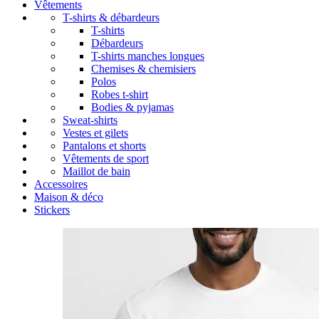
Vêtements
T-shirts & débardeurs
T-shirts
Débardeurs
T-shirts manches longues
Chemises & chemisiers
Polos
Robes t-shirt
Bodies & pyjamas
Sweat-shirts
Vestes et gilets
Pantalons et shorts
Vêtements de sport
Maillot de bain
Accessoires
Maison & déco
Stickers