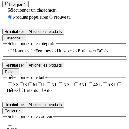
Trier par
Sélectionner un classement
Produits populaires
Nouveau
Réinitialiser
Afficher les produits
Catégorie
Sélectionner une catégorie
Hommes
Femmes
Unisexe
Enfants et Bébés
Réinitialiser
Afficher les produits
Taille
Sélectionner une taille
XS
S
M
L
XL
XXL
3XL
4XL
5XL
Bébés
Enfants
Ado
Réinitialiser
Afficher les produits
Couleur
Sélectionner une couleur