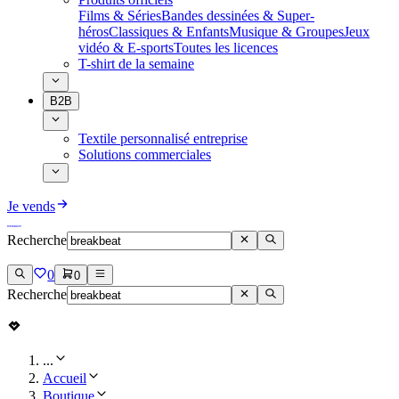
Films & Séries
Bandes dessinées & Super-
héros
Classiques & Enfants
Musique & Groupes
Jeux
vidéo & E-sports
Toutes les licences
T-shirt de la semaine
B2B
Textile personnalisé entreprise
Solutions commerciales
Je vends
Recherche
0
0
Recherche
...
Accueil
Boutique