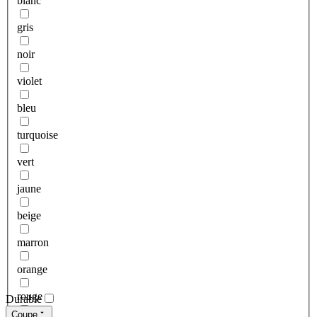
blanc
gris
noir
violet
bleu
turquoise
vert
jaune
beige
marron
orange
rouge
Durable
Coupe