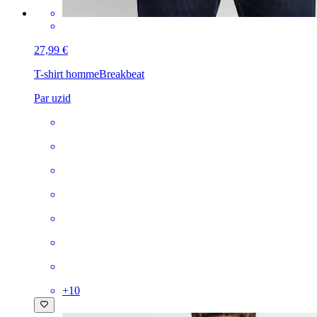
27,99 €
T-shirt homme
Breakbeat
Par uzid
+
10