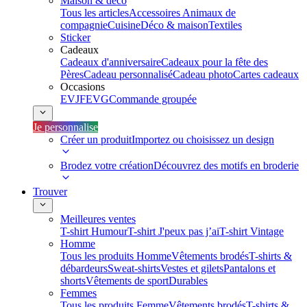
Maison & déco
Tous les articles
Accessoires Animaux de
compagnie
Cuisine
Déco & maison
Textiles
Sticker
Cadeaux
Cadeaux d'anniversaire
Cadeaux pour la fête des
Pères
Cadeau personnalisé
Cadeau photo
Cartes cadeaux
Occasions
EVJF
EVG
Commande groupée
Je personnalise
Créer un produit
Importez ou choisissez un design
Brodez votre création
Découvrez des motifs en broderie
Trouver
Meilleures ventes
T-shirt Humour
T-shirt J'peux pas j’ai
T-shirt Vintage
Homme
Tous les produits Homme
Vêtements brodés
T-shirts &
débardeurs
Sweat-shirts
Vestes et gilets
Pantalons et
shorts
Vêtements de sport
Durables
Femmes
Tous les produits Femme
Vêtements brodés
T-shirts &