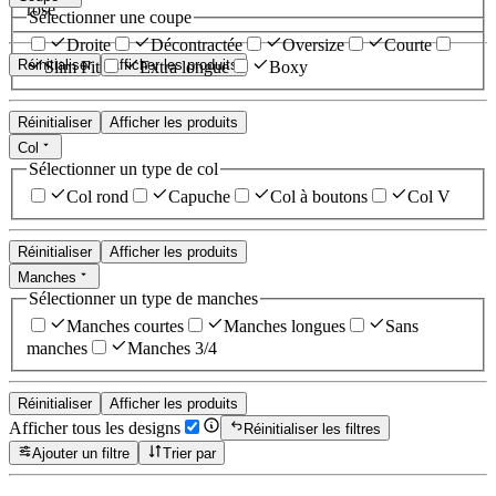
rose
Sélectionner une coupe
Droite
Décontractée
Oversize
Courte
Réinitialiser
Afficher les produits
Slim Fit
Extra longue
Boxy
Réinitialiser
Afficher les produits
Col
Sélectionner un type de col
Col rond
Capuche
Col à boutons
Col V
Réinitialiser
Afficher les produits
Manches
Sélectionner un type de manches
Manches courtes
Manches longues
Sans
manches
Manches 3/4
Réinitialiser
Afficher les produits
Afficher tous les designs
Réinitialiser les filtres
Ajouter un filtre
Trier par