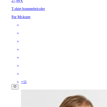
27,99 €
T-shirt homme
bricoler
Par Mr.kram
+
11