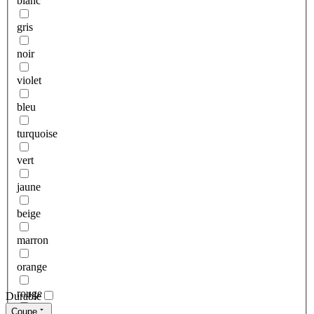
blanc
gris
noir
violet
bleu
turquoise
vert
jaune
beige
marron
orange
rouge
Durable
Coupe