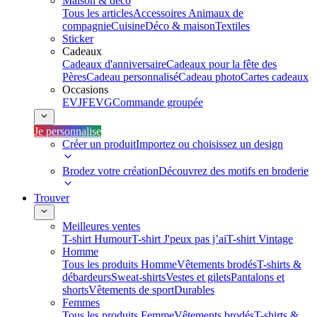
Maison & déco
Tous les articles
Accessoires Animaux de
compagnie
Cuisine
Déco & maison
Textiles
Sticker
Cadeaux
Cadeaux d'anniversaire
Cadeaux pour la fête des
Pères
Cadeau personnalisé
Cadeau photo
Cartes cadeaux
Occasions
EVJF
EVG
Commande groupée
Je personnalise
Créer un produit
Importez ou choisissez un design
Brodez votre création
Découvrez des motifs en broderie
Trouver
Meilleures ventes
T-shirt Humour
T-shirt J'peux pas j’ai
T-shirt Vintage
Homme
Tous les produits Homme
Vêtements brodés
T-shirts &
débardeurs
Sweat-shirts
Vestes et gilets
Pantalons et
shorts
Vêtements de sport
Durables
Femmes
Tous les produits Femme
Vêtements brodés
T-shirts &