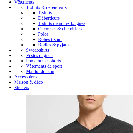
Vêtements
T-shirts & débardeurs
T-shirts
Débardeurs
T-shirts manches longues
Chemises & chemisiers
Polos
Robes t-shirt
Bodies & pyjamas
Sweat-shirts
Vestes et gilets
Pantalons et shorts
Vêtements de sport
Maillot de bain
Accessoires
Maison & déco
Stickers