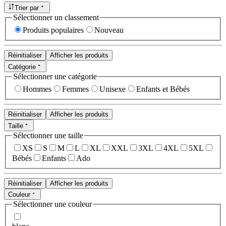
Trier par
Sélectionner un classement
Produits populaires
Nouveau
Réinitialiser
Afficher les produits
Catégorie
Sélectionner une catégorie
Hommes
Femmes
Unisexe
Enfants et Bébés
Réinitialiser
Afficher les produits
Taille
Sélectionner une taille
XS
S
M
L
XL
XXL
3XL
4XL
5XL
Bébés
Enfants
Ado
Réinitialiser
Afficher les produits
Couleur
Sélectionner une couleur