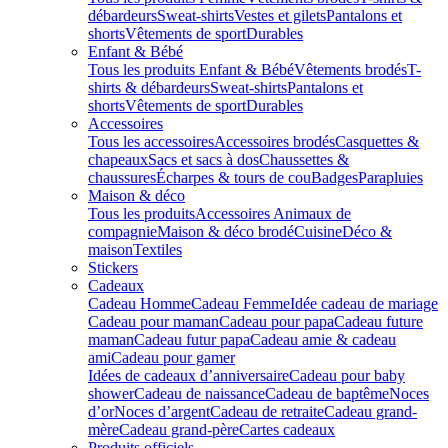
débardeurs
Sweat-shirts
Vestes et gilets
Pantalons et
shorts
Vêtements de sport
Durables
Enfant & Bébé
Tous les produits Enfant & Bébé
Vêtements brodés
T-
shirts & débardeurs
Sweat-shirts
Pantalons et
shorts
Vêtements de sport
Durables
Accessoires
Tous les accessoires
Accessoires brodés
Casquettes &
chapeaux
Sacs et sacs à dos
Chaussettes &
chaussures
Écharpes & tours de cou
Badges
Parapluies
Maison & déco
Tous les produits
Accessoires Animaux de
compagnie
Maison & déco brodé
Cuisine
Déco &
maison
Textiles
Stickers
Cadeaux
Cadeau Homme
Cadeau Femme
Idée cadeau de mariage​
Cadeau pour maman
Cadeau pour papa
Cadeau future
maman
Cadeau futur papa
Cadeau amie & cadeau
ami
Cadeau pour gamer
Idées de cadeaux d’anniversaire
Cadeau pour baby
shower
Cadeau de naissance
Cadeau de baptême
Noces
d’or
Noces d’argent
Cadeau de retraite
Cadeau grand-
mère
Cadeau grand-père
Cartes cadeaux
Produits officiels