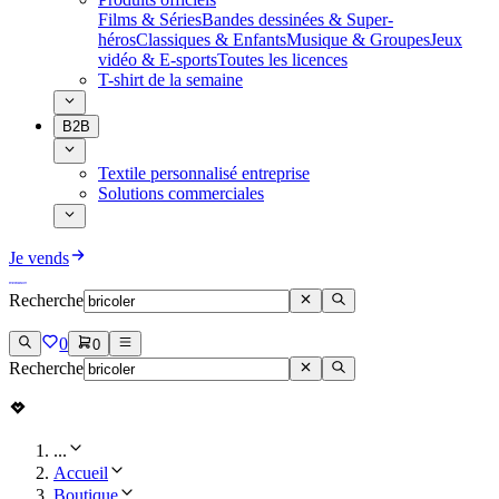
Films & Séries
Bandes dessinées & Super-
héros
Classiques & Enfants
Musique & Groupes
Jeux
vidéo & E-sports
Toutes les licences
T-shirt de la semaine
B2B
Textile personnalisé entreprise
Solutions commerciales
Je vends
Recherche
0
0
Recherche
...
Accueil
Boutique