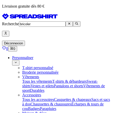
Livraison gratuite dès 80 €
Recherche
Déconnexion
0
0
Personnaliser
T-shirt personnalisé
Broderie personnalisée
Vêtements
Tous les vêtements
T-shirts & débardeurs
Sweat-
shirts
Vestes et gilets
Pantalons et shorts
Vêtements de
sport
Durables
Accessoires
Tous les accessoires
Casquettes & chapeaux
Sacs et sacs
à dos
Chaussettes & chaussures
Écharpes & tours de
cou
Badges
Parapluies