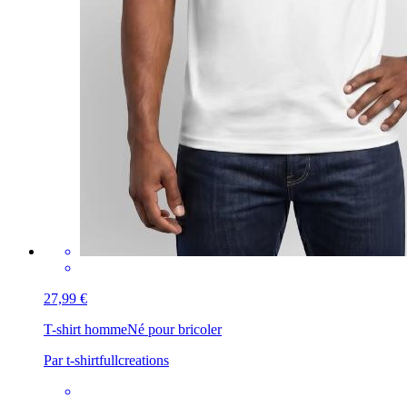
27,99 €
T-shirt homme
Né pour bricoler
Par t-shirtfullcreations