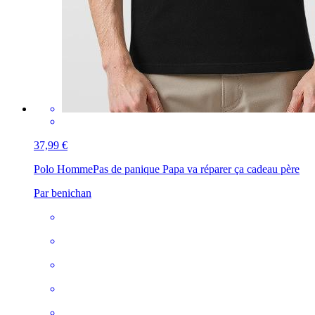
37,99 €
Polo Homme
Pas de panique Papa va réparer ça cadeau père
Par benichan