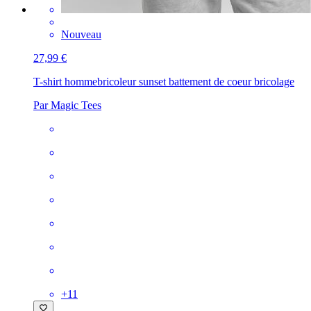
Nouveau
27,99 €
T-shirt homme
bricoleur sunset battement de coeur bricolage
Par Magic Tees
+
11