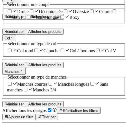
rose
Sélectionner une coupe
Droite
Décontractée
Oversize
Courte
Réinitialiser
Afficher les produits
Slim Fit
Extra longue
Boxy
Réinitialiser
Afficher les produits
Col
Sélectionner un type de col
Col rond
Capuche
Col à boutons
Col V
Réinitialiser
Afficher les produits
Manches
Sélectionner un type de manches
Manches courtes
Manches longues
Sans
manches
Manches 3/4
Réinitialiser
Afficher les produits
Afficher tous les designs
Réinitialiser les filtres
Ajouter un filtre
Trier par