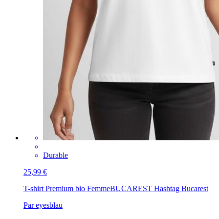
Durable
25,99 €
T-shirt Premium bio Femme
BUCAREST Hashtag Bucarest
Par eyesblau