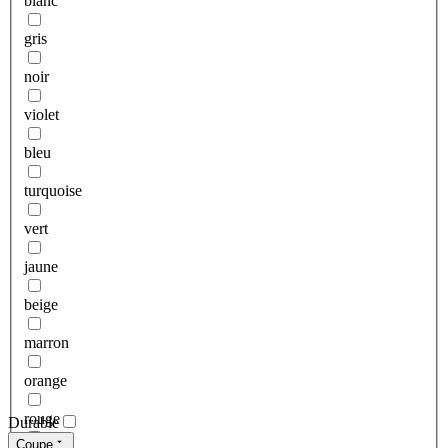
blanc
gris
noir
violet
bleu
turquoise
vert
jaune
beige
marron
orange
rouge
Durable
Coupe