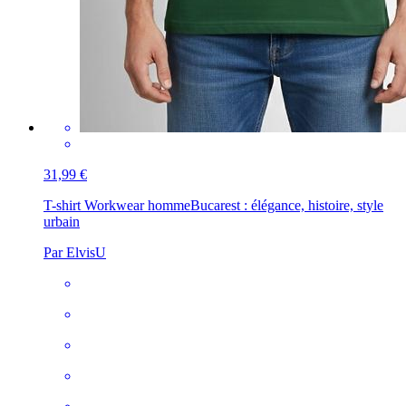
31,99 €
T-shirt Workwear homme
Bucarest : élégance, histoire, style
urbain
Par ElvisU