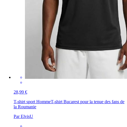
28,99 €
T-shirt sport Homme
T-shirt Bucarest pour la tenue des fans de
la Roumanie
Par ElvisU