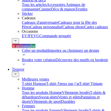
Maison & déco
Tous les articles
Accessoires Animaux de
compagnie
Cuisine
Déco & maison
Textiles
Sticker
Cadeaux
Cadeaux d'anniversaire
Cadeaux pour la fête des
Pères
Cadeau personnalisé
Cadeau photo
Cartes cadeaux
Occasions
EVJF
EVG
Commande groupée
Je personnalise
Créer un produit
Importez ou choisissez un design
Brodez votre création
Découvrez des motifs en broderie
Trouver
Meilleures ventes
T-shirt Humour
T-shirt J'peux pas j’ai
T-shirt Vintage
Homme
Tous les produits Homme
Vêtements brodés
T-shirts &
débardeurs
Sweat-shirts
Vestes et gilets
Pantalons et
shorts
Vêtements de sport
Durables
Femmes
Tous les produits Femme
Vêtements brodés
T-shirts &