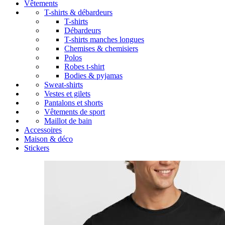
Vêtements
T-shirts & débardeurs
T-shirts
Débardeurs
T-shirts manches longues
Chemises & chemisiers
Polos
Robes t-shirt
Bodies & pyjamas
Sweat-shirts
Vestes et gilets
Pantalons et shorts
Vêtements de sport
Maillot de bain
Accessoires
Maison & déco
Stickers