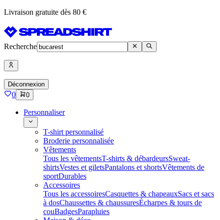
Livraison gratuite dès 80 €
Recherche
Déconnexion
0
0
Personnaliser
T-shirt personnalisé
Broderie personnalisée
Vêtements
Tous les vêtements
T-shirts & débardeurs
Sweat-
shirts
Vestes et gilets
Pantalons et shorts
Vêtements de
sport
Durables
Accessoires
Tous les accessoires
Casquettes & chapeaux
Sacs et sacs
à dos
Chaussettes & chaussures
Écharpes & tours de
cou
Badges
Parapluies