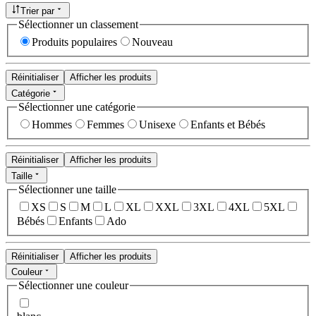
Trier par
Sélectionner un classement
Produits populaires
Nouveau
Réinitialiser
Afficher les produits
Catégorie
Sélectionner une catégorie
Hommes
Femmes
Unisexe
Enfants et Bébés
Réinitialiser
Afficher les produits
Taille
Sélectionner une taille
XS
S
M
L
XL
XXL
3XL
4XL
5XL
Bébés
Enfants
Ado
Réinitialiser
Afficher les produits
Couleur
Sélectionner une couleur