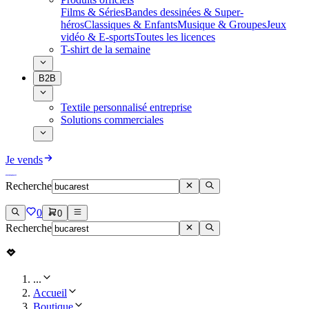
Films & Séries
Bandes dessinées & Super-
héros
Classiques & Enfants
Musique & Groupes
Jeux
vidéo & E-sports
Toutes les licences
T-shirt de la semaine
B2B
Textile personnalisé entreprise
Solutions commerciales
Je vends
Recherche
0
0
Recherche
...
Accueil
Boutique