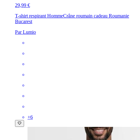
29,99 €
T-shirt respirant Homme
Crâne roumain cadeau Roumanie
Bucarest
Par Lumio
+
6