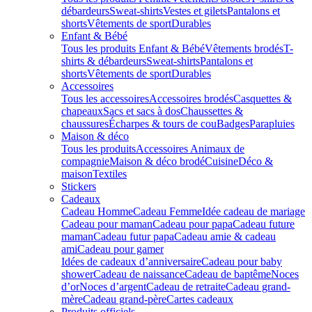
débardeurs
Sweat-shirts
Vestes et gilets
Pantalons et
shorts
Vêtements de sport
Durables
Enfant & Bébé
Tous les produits Enfant & Bébé
Vêtements brodés
T-
shirts & débardeurs
Sweat-shirts
Pantalons et
shorts
Vêtements de sport
Durables
Accessoires
Tous les accessoires
Accessoires brodés
Casquettes &
chapeaux
Sacs et sacs à dos
Chaussettes &
chaussures
Écharpes & tours de cou
Badges
Parapluies
Maison & déco
Tous les produits
Accessoires Animaux de
compagnie
Maison & déco brodé
Cuisine
Déco &
maison
Textiles
Stickers
Cadeaux
Cadeau Homme
Cadeau Femme
Idée cadeau de mariage​
Cadeau pour maman
Cadeau pour papa
Cadeau future
maman
Cadeau futur papa
Cadeau amie & cadeau
ami
Cadeau pour gamer
Idées de cadeaux d’anniversaire
Cadeau pour baby
shower
Cadeau de naissance
Cadeau de baptême
Noces
d’or
Noces d’argent
Cadeau de retraite
Cadeau grand-
mère
Cadeau grand-père
Cartes cadeaux
Produits officiels