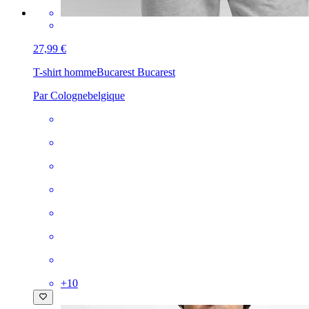
27,99 €
T-shirt homme
Bucarest Bucarest
Par Colognebelgique
+
10