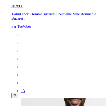
28,99 €
T-shirt sport Homme
Bucarest Roumanie Ville Roumanie
Bucarest
Par TeeVibes
+
3