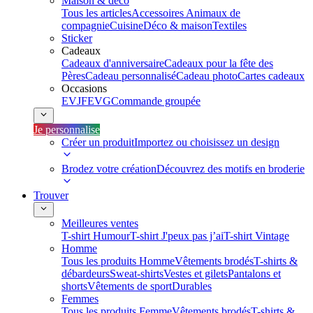
Maison & déco
Tous les articles
Accessoires Animaux de
compagnie
Cuisine
Déco & maison
Textiles
Sticker
Cadeaux
Cadeaux d'anniversaire
Cadeaux pour la fête des
Pères
Cadeau personnalisé
Cadeau photo
Cartes cadeaux
Occasions
EVJF
EVG
Commande groupée
Je personnalise
Créer un produit
Importez ou choisissez un design
Brodez votre création
Découvrez des motifs en broderie
Trouver
Meilleures ventes
T-shirt Humour
T-shirt J'peux pas j’ai
T-shirt Vintage
Homme
Tous les produits Homme
Vêtements brodés
T-shirts &
débardeurs
Sweat-shirts
Vestes et gilets
Pantalons et
shorts
Vêtements de sport
Durables
Femmes
Tous les produits Femme
Vêtements brodés
T-shirts &