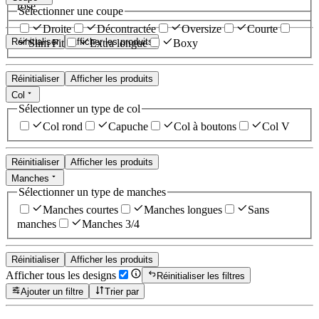
rose
Sélectionner une coupe
Droite
Décontractée
Oversize
Courte
Réinitialiser
Afficher les produits
Slim Fit
Extra longue
Boxy
Réinitialiser
Afficher les produits
Col
Sélectionner un type de col
Col rond
Capuche
Col à boutons
Col V
Réinitialiser
Afficher les produits
Manches
Sélectionner un type de manches
Manches courtes
Manches longues
Sans
manches
Manches 3/4
Réinitialiser
Afficher les produits
Afficher tous les designs
Réinitialiser les filtres
Ajouter un filtre
Trier par