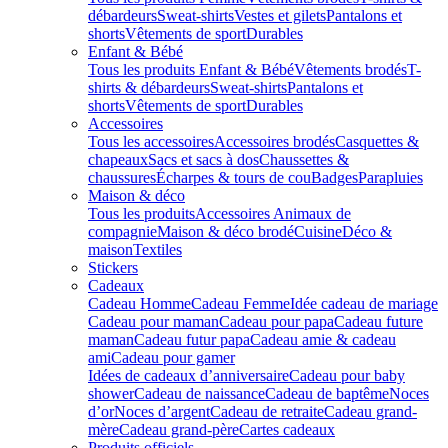
débardeurs
Sweat-shirts
Vestes et gilets
Pantalons et
shorts
Vêtements de sport
Durables
Enfant & Bébé
Tous les produits Enfant & Bébé
Vêtements brodés
T-
shirts & débardeurs
Sweat-shirts
Pantalons et
shorts
Vêtements de sport
Durables
Accessoires
Tous les accessoires
Accessoires brodés
Casquettes &
chapeaux
Sacs et sacs à dos
Chaussettes &
chaussures
Écharpes & tours de cou
Badges
Parapluies
Maison & déco
Tous les produits
Accessoires Animaux de
compagnie
Maison & déco brodé
Cuisine
Déco &
maison
Textiles
Stickers
Cadeaux
Cadeau Homme
Cadeau Femme
Idée cadeau de mariage​
Cadeau pour maman
Cadeau pour papa
Cadeau future
maman
Cadeau futur papa
Cadeau amie & cadeau
ami
Cadeau pour gamer
Idées de cadeaux d’anniversaire
Cadeau pour baby
shower
Cadeau de naissance
Cadeau de baptême
Noces
d’or
Noces d’argent
Cadeau de retraite
Cadeau grand-
mère
Cadeau grand-père
Cartes cadeaux
Produits officiels