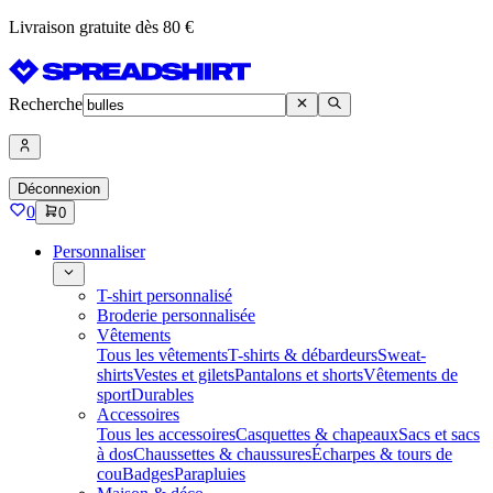
Livraison gratuite dès 80 €
Recherche
Déconnexion
0
0
Personnaliser
T-shirt personnalisé
Broderie personnalisée
Vêtements
Tous les vêtements
T-shirts & débardeurs
Sweat-
shirts
Vestes et gilets
Pantalons et shorts
Vêtements de
sport
Durables
Accessoires
Tous les accessoires
Casquettes & chapeaux
Sacs et sacs
à dos
Chaussettes & chaussures
Écharpes & tours de
cou
Badges
Parapluies