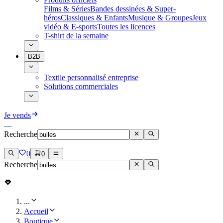
Films & Séries
Bandes dessinées & Super-
héros
Classiques & Enfants
Musique & Groupes
Jeux
vidéo & E-sports
Toutes les licences
T-shirt de la semaine
B2B
Textile personnalisé entreprise
Solutions commerciales
Je vends
Recherche
0
0
Recherche
...
Accueil
Boutique