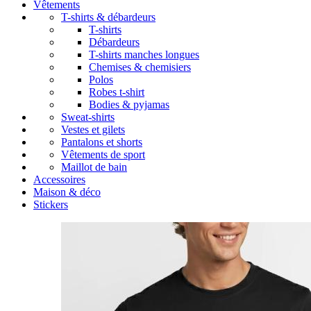
Vêtements
T-shirts & débardeurs
T-shirts
Débardeurs
T-shirts manches longues
Chemises & chemisiers
Polos
Robes t-shirt
Bodies & pyjamas
Sweat-shirts
Vestes et gilets
Pantalons et shorts
Vêtements de sport
Maillot de bain
Accessoires
Maison & déco
Stickers