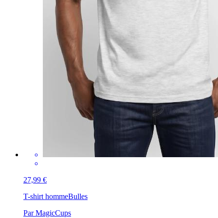
27,99 €
T-shirt homme
Bulles
Par MagicCups