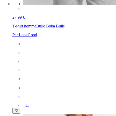
27,99 €
T-shirt homme
Bulle Boba Bulle
Par LookGood
+
11