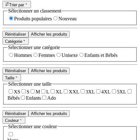
Trier par
Sélectionner un classement
Produits populaires
Nouveau
Réinitialiser
Afficher les produits
Catégorie
Sélectionner une catégorie
Hommes
Femmes
Unisexe
Enfants et Bébés
Réinitialiser
Afficher les produits
Taille
Sélectionner une taille
XS
S
M
L
XL
XXL
3XL
4XL
5XL
Bébés
Enfants
Ado
Réinitialiser
Afficher les produits
Couleur
Sélectionner une couleur