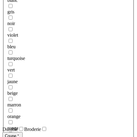
blanc
gris
noir
violet
bleu
turquoise
vert
jaune
beige
marron
orange
rouge
Durable
Broderie
Coupe