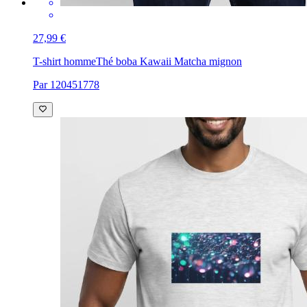
27,99 €
T-shirt homme
Thé boba Kawaii Matcha mignon
Par 120451778