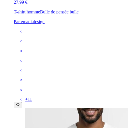
27,99 €
T-shirt homme
Bulle de pensée bulle
Par emadi.design
+
11