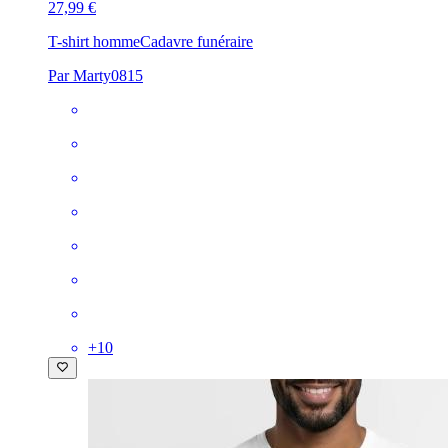
27,99 €
T-shirt homme
Cadavre funéraire
Par Marty0815
+
10