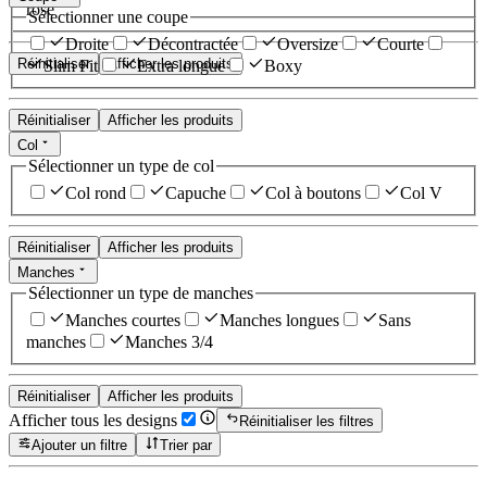
rose
Sélectionner une coupe
Droite
Décontractée
Oversize
Courte
Réinitialiser
Afficher les produits
Slim Fit
Extra longue
Boxy
Réinitialiser
Afficher les produits
Col
Sélectionner un type de col
Col rond
Capuche
Col à boutons
Col V
Réinitialiser
Afficher les produits
Manches
Sélectionner un type de manches
Manches courtes
Manches longues
Sans
manches
Manches 3/4
Réinitialiser
Afficher les produits
Afficher tous les designs
Réinitialiser les filtres
Ajouter un filtre
Trier par