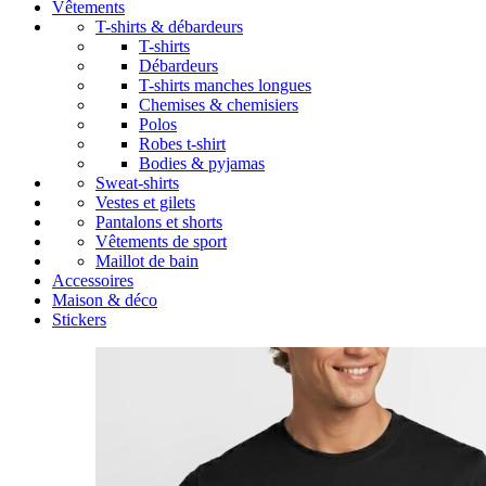
Vêtements
T-shirts & débardeurs
T-shirts
Débardeurs
T-shirts manches longues
Chemises & chemisiers
Polos
Robes t-shirt
Bodies & pyjamas
Sweat-shirts
Vestes et gilets
Pantalons et shorts
Vêtements de sport
Maillot de bain
Accessoires
Maison & déco
Stickers