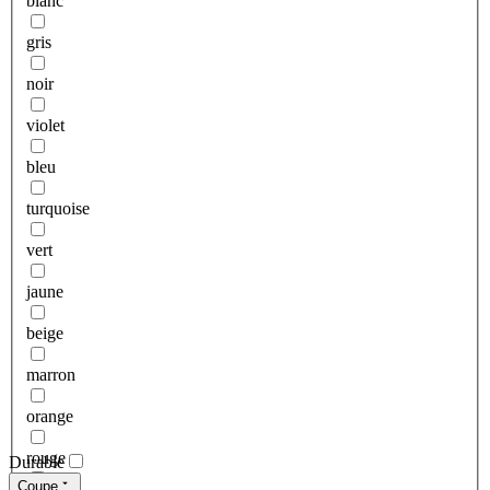
blanc
gris
noir
violet
bleu
turquoise
vert
jaune
beige
marron
orange
rouge
Durable
Coupe