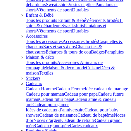
débardeurs
Sweat-shirts
Vestes et gilets
Pantalons et
shorts
Vêtements de sport
Durables
Enfant & Bébé
Tous les produits Enfant & Bébé
Vêtements brodés
T-
shirts & débardeurs
Sweat-shirts
Pantalons et
shorts
Vêtements de sport
Durables
Accessoires
Tous les accessoires
Accessoires brodés
Casquettes &
chapeaux
Sacs et sacs à dos
Chaussettes &
chaussures
Écharpes & tours de cou
Badges
Parapluies
Maison & déco
Tous les produits
Accessoires Animaux de
compagnie
Maison & déco brodé
Cuisine
Déco &
maison
Textiles
Stickers
Cadeaux
Cadeau Homme
Cadeau Femme
Idée cadeau de mariage​
Cadeau pour maman
Cadeau pour papa
Cadeau future
maman
Cadeau futur papa
Cadeau amie & cadeau
ami
Cadeau pour gamer
Idées de cadeaux d’anniversaire
Cadeau pour baby
shower
Cadeau de naissance
Cadeau de baptême
Noces
d’or
Noces d’argent
Cadeau de retraite
Cadeau grand-
mère
Cadeau grand-père
Cartes cadeaux
Produits officiels