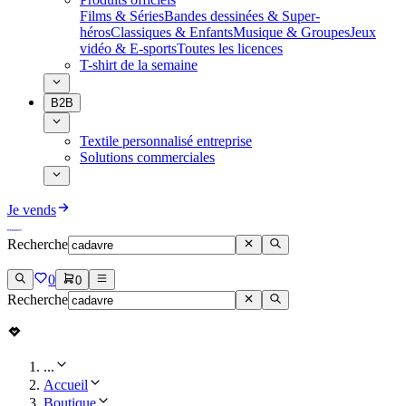
Films & Séries
Bandes dessinées & Super-
héros
Classiques & Enfants
Musique & Groupes
Jeux
vidéo & E-sports
Toutes les licences
T-shirt de la semaine
B2B
Textile personnalisé entreprise
Solutions commerciales
Je vends
Recherche
0
0
Recherche
...
Accueil
Boutique