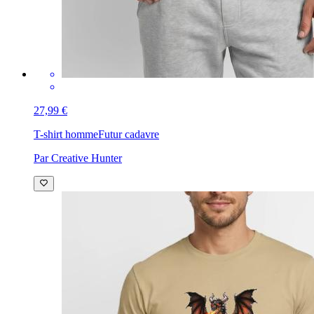
27,99 €
T-shirt homme
Futur cadavre
Par Creative Hunter