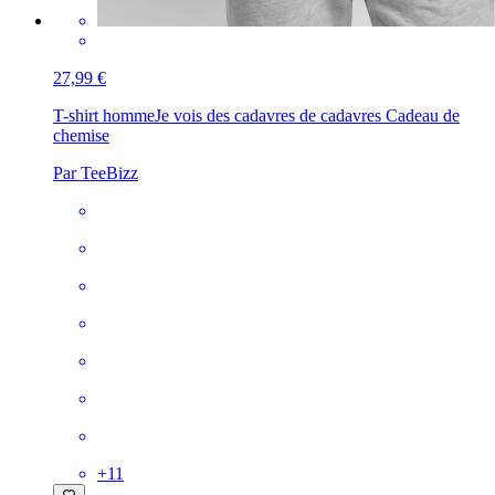
27,99 €
T-shirt homme
Je vois des cadavres de cadavres Cadeau de
chemise
Par TeeBizz
+
11