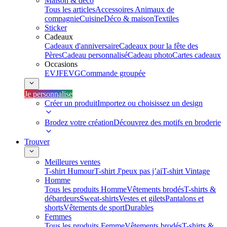
Maison & déco
Tous les articles
Accessoires Animaux de
compagnie
Cuisine
Déco & maison
Textiles
Sticker
Cadeaux
Cadeaux d'anniversaire
Cadeaux pour la fête des
Pères
Cadeau personnalisé
Cadeau photo
Cartes cadeaux
Occasions
EVJF
EVG
Commande groupée
Je personnalise
Créer un produit
Importez ou choisissez un design
Brodez votre création
Découvrez des motifs en broderie
Trouver
Meilleures ventes
T-shirt Humour
T-shirt J'peux pas j’ai
T-shirt Vintage
Homme
Tous les produits Homme
Vêtements brodés
T-shirts &
débardeurs
Sweat-shirts
Vestes et gilets
Pantalons et
shorts
Vêtements de sport
Durables
Femmes
Tous les produits Femme
Vêtements brodés
T-shirts &