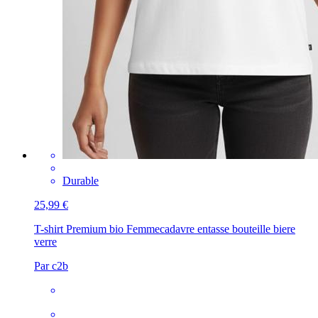
Durable
25,99 €
T-shirt Premium bio Femme
cadavre entasse bouteille biere
verre
Par c2b