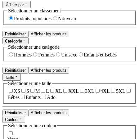
Trier par
Sélectionner un classement
Produits populaires
Nouveau
Réinitialiser
Afficher les produits
Catégorie
Sélectionner une catégorie
Hommes
Femmes
Unisexe
Enfants et Bébés
Réinitialiser
Afficher les produits
Taille
Sélectionner une taille
XS
S
M
L
XL
XXL
3XL
4XL
5XL
Bébés
Enfants
Ado
Réinitialiser
Afficher les produits
Couleur
Sélectionner une couleur