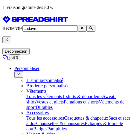
Livraison gratuite dès 80 €
Recherche
Déconnexion
0
0
Personnaliser
T-shirt personnalisé
Broderie personnalisée
Vêtements
Tous les vêtements
T-shirts & débardeurs
Sweat-
shirts
Vestes et gilets
Pantalons et shorts
Vêtements de
sport
Durables
Accessoires
Tous les accessoires
Casquettes & chapeaux
Sacs et sacs
à dos
Chaussettes & chaussures
Écharpes & tours de
cou
Badges
Parapluies