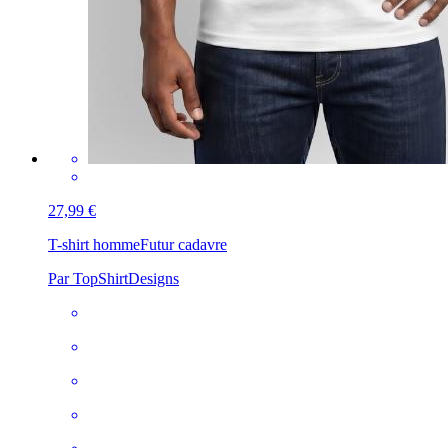
27,99 €
T-shirt homme
Futur cadavre
Par TopShirtDesigns