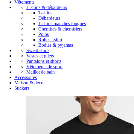
Vêtements
T-shirts & débardeurs
T-shirts
Débardeurs
T-shirts manches longues
Chemises & chemisiers
Polos
Robes t-shirt
Bodies & pyjamas
Sweat-shirts
Vestes et gilets
Pantalons et shorts
Vêtements de sport
Maillot de bain
Accessoires
Maison & déco
Stickers