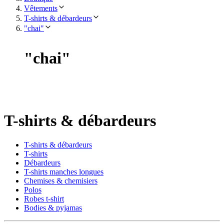
Vêtements
T-shirts & débardeurs
"chai"
"
chai
"
T-shirts & débardeurs
T-shirts & débardeurs
T-shirts
Débardeurs
T-shirts manches longues
Chemises & chemisiers
Polos
Robes t-shirt
Bodies & pyjamas