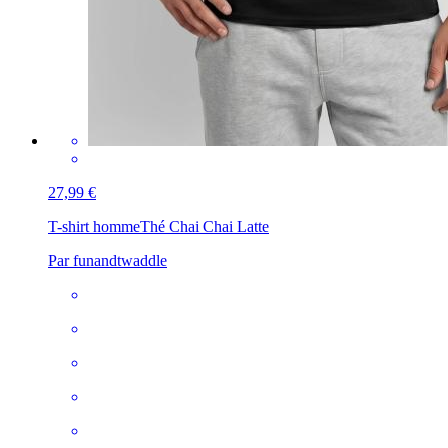
27,99 €
T-shirt homme
Thé Chai Chai Latte
Par funandtwaddle