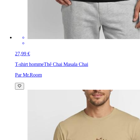
27,99 €
T-shirt homme
Thé Chai Masala Chai
Par Mr.Room