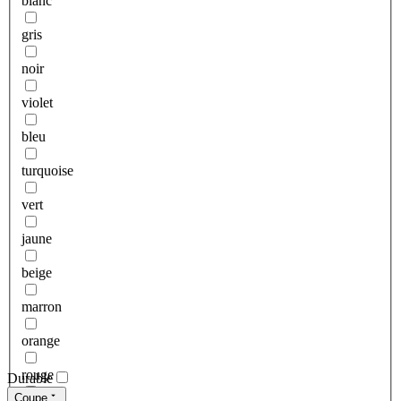
blanc
gris
noir
violet
bleu
turquoise
vert
jaune
beige
marron
orange
rouge
Durable
Coupe