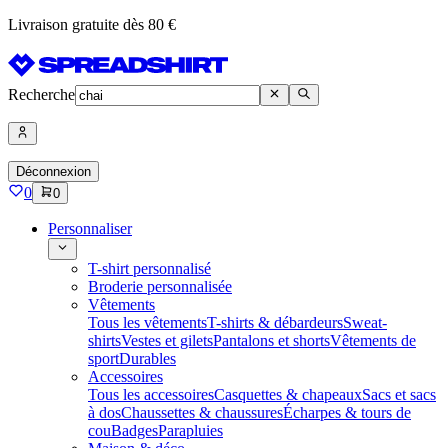
Livraison gratuite dès 80 €
Recherche
Déconnexion
0
0
Personnaliser
T-shirt personnalisé
Broderie personnalisée
Vêtements
Tous les vêtements
T-shirts & débardeurs
Sweat-
shirts
Vestes et gilets
Pantalons et shorts
Vêtements de
sport
Durables
Accessoires
Tous les accessoires
Casquettes & chapeaux
Sacs et sacs
à dos
Chaussettes & chaussures
Écharpes & tours de
cou
Badges
Parapluies