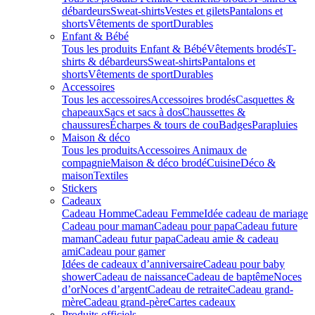
débardeurs
Sweat-shirts
Vestes et gilets
Pantalons et
shorts
Vêtements de sport
Durables
Enfant & Bébé
Tous les produits Enfant & Bébé
Vêtements brodés
T-
shirts & débardeurs
Sweat-shirts
Pantalons et
shorts
Vêtements de sport
Durables
Accessoires
Tous les accessoires
Accessoires brodés
Casquettes &
chapeaux
Sacs et sacs à dos
Chaussettes &
chaussures
Écharpes & tours de cou
Badges
Parapluies
Maison & déco
Tous les produits
Accessoires Animaux de
compagnie
Maison & déco brodé
Cuisine
Déco &
maison
Textiles
Stickers
Cadeaux
Cadeau Homme
Cadeau Femme
Idée cadeau de mariage​
Cadeau pour maman
Cadeau pour papa
Cadeau future
maman
Cadeau futur papa
Cadeau amie & cadeau
ami
Cadeau pour gamer
Idées de cadeaux d’anniversaire
Cadeau pour baby
shower
Cadeau de naissance
Cadeau de baptême
Noces
d’or
Noces d’argent
Cadeau de retraite
Cadeau grand-
mère
Cadeau grand-père
Cartes cadeaux
Produits officiels