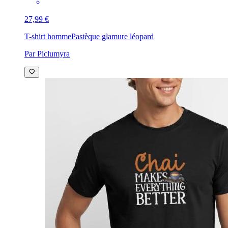
27,99 €
T-shirt homme
Pastèque glamure léopard
Par Piclumyra