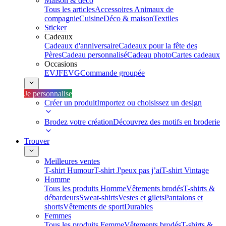
Maison & déco
Tous les articles
Accessoires Animaux de
compagnie
Cuisine
Déco & maison
Textiles
Sticker
Cadeaux
Cadeaux d'anniversaire
Cadeaux pour la fête des
Pères
Cadeau personnalisé
Cadeau photo
Cartes cadeaux
Occasions
EVJF
EVG
Commande groupée
Je personnalise
Créer un produit
Importez ou choisissez un design
Brodez votre création
Découvrez des motifs en broderie
Trouver
Meilleures ventes
T-shirt Humour
T-shirt J'peux pas j’ai
T-shirt Vintage
Homme
Tous les produits Homme
Vêtements brodés
T-shirts &
débardeurs
Sweat-shirts
Vestes et gilets
Pantalons et
shorts
Vêtements de sport
Durables
Femmes
Tous les produits Femme
Vêtements brodés
T-shirts &