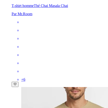
T-shirt homme
Thé Chai Masala Chai
Par Mr.Room
+
6