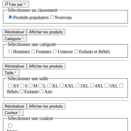
Trier par
Sélectionner un classement
Produits populaires
Nouveau
Réinitialiser
Afficher les produits
Catégorie
Sélectionner une catégorie
Hommes
Femmes
Unisexe
Enfants et Bébés
Réinitialiser
Afficher les produits
Taille
Sélectionner une taille
XS
S
M
L
XL
XXL
3XL
4XL
5XL
Bébés
Enfants
Ado
Réinitialiser
Afficher les produits
Couleur
Sélectionner une couleur