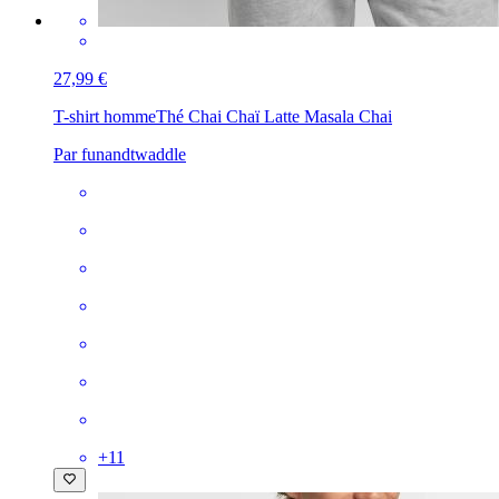
27,99 €
T-shirt homme
Thé Chai Chaï Latte Masala Chai
Par funandtwaddle
+
11