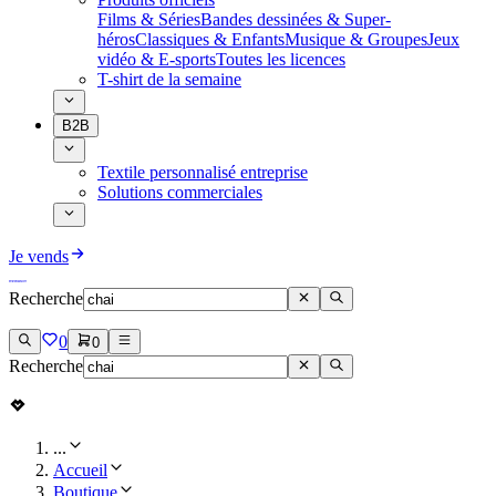
Films & Séries
Bandes dessinées & Super-
héros
Classiques & Enfants
Musique & Groupes
Jeux
vidéo & E-sports
Toutes les licences
T-shirt de la semaine
B2B
Textile personnalisé entreprise
Solutions commerciales
Je vends
Recherche
0
0
Recherche
...
Accueil
Boutique