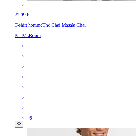
27,99 €
T-shirt homme
Thé Chai Masala Chai
Par Mr.Room
+
6