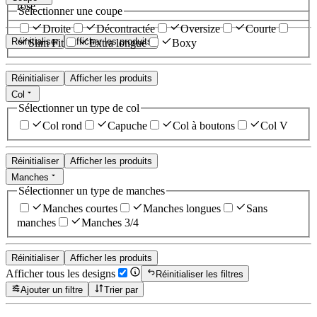
rose
Sélectionner une coupe
Droite
Décontractée
Oversize
Courte
Réinitialiser
Afficher les produits
Slim Fit
Extra longue
Boxy
Réinitialiser
Afficher les produits
Col
Sélectionner un type de col
Col rond
Capuche
Col à boutons
Col V
Réinitialiser
Afficher les produits
Manches
Sélectionner un type de manches
Manches courtes
Manches longues
Sans
manches
Manches 3/4
Réinitialiser
Afficher les produits
Afficher tous les designs
Réinitialiser les filtres
Ajouter un filtre
Trier par