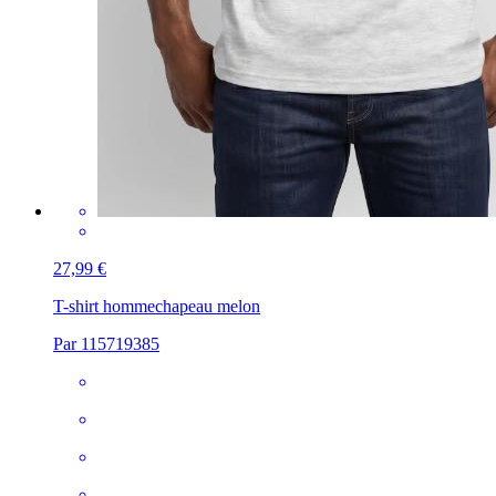
27,99 €
T-shirt homme
chapeau melon
Par 115719385