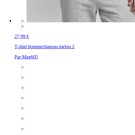
27,99 €
T-shirt homme
chapeau melon 2
Par Mag605