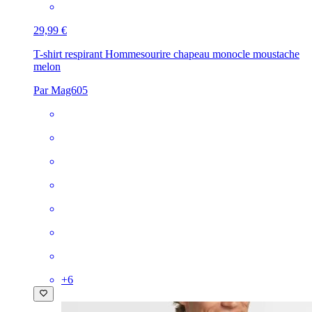
29,99 €
T-shirt respirant Homme
sourire chapeau monocle moustache
melon
Par Mag605
+
6