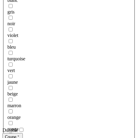
blanc
gris
noir
violet
bleu
turquoise
vert
jaune
beige
marron
orange
rouge
Durable
Coupe