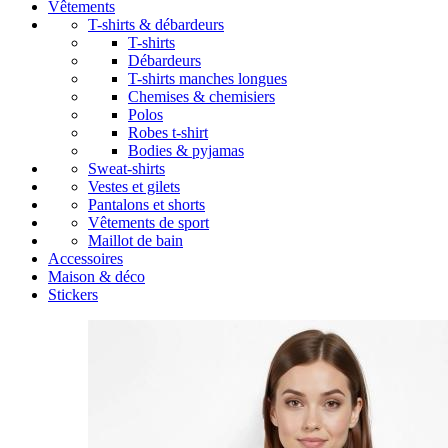
Vêtements
T-shirts & débardeurs
T-shirts
Débardeurs
T-shirts manches longues
Chemises & chemisiers
Polos
Robes t-shirt
Bodies & pyjamas
Sweat-shirts
Vestes et gilets
Pantalons et shorts
Vêtements de sport
Maillot de bain
Accessoires
Maison & déco
Stickers