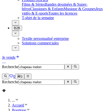
Films & Séries
Bandes dessinées & Super-
héros
Classiques & Enfants
Musique & Groupes
Jeux
vidéo & E-sports
Toutes les licences
T-shirt de la semaine
B2B
Textile personnalisé entreprise
Solutions commerciales
Je vends
Recherche
0
0
Recherche
...
Accueil
Boutique