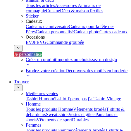
Maison & déco
Tous les articles
Accessoires Animaux de
compagnie
Cuisine
Déco & maison
Textiles
Sticker
Cadeaux
Cadeaux d'anniversaire
Cadeaux pour la fête des
Pères
Cadeau personnalisé
Cadeau photo
Cartes cadeaux
Occasions
EVJF
EVG
Commande groupée
Je personnalise
Créer un produit
Importez ou choisissez un design
Brodez votre création
Découvrez des motifs en broderie
Trouver
Meilleures ventes
T-shirt Humour
T-shirt J'peux pas j’ai
T-shirt Vintage
Homme
Tous les produits Homme
Vêtements brodés
T-shirts &
débardeurs
Sweat-shirts
Vestes et gilets
Pantalons et
shorts
Vêtements de sport
Durables
Femmes
Tous les produits Femme
Vêtements brodés
T-shirts &