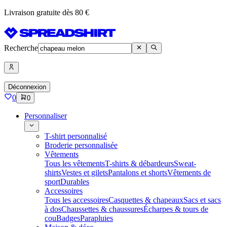
Livraison gratuite dès 80 €
Recherche
Déconnexion
0
0
Personnaliser
T-shirt personnalisé
Broderie personnalisée
Vêtements
Tous les vêtements
T-shirts & débardeurs
Sweat-
shirts
Vestes et gilets
Pantalons et shorts
Vêtements de
sport
Durables
Accessoires
Tous les accessoires
Casquettes & chapeaux
Sacs et sacs
à dos
Chaussettes & chaussures
Écharpes & tours de
cou
Badges
Parapluies