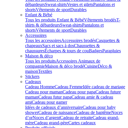
débardeurs
Sweat-shirts
Vestes et gilets
Pantalons et
shorts
Vêtements de sport
Durables
Enfant & Bébé
Tous les produits Enfant & Bébé
Vêtements brodés
T-
shirts & débardeurs
Sweat-shirts
Pantalons et
shorts
Vêtements de sport
Durables
Accessoires
Tous les accessoires
Accessoires brodés
Casquettes &
chapeaux
Sacs et sacs à dos
Chaussettes &
chaussures
Écharpes & tours de cou
Badges
Parapluies
Maison & déco
Tous les produits
Accessoires Animaux de
compagnie
Maison & déco brodé
Cuisine
Déco &
maison
Textiles
Stickers
Cadeaux
Cadeau Homme
Cadeau Femme
Idée cadeau de mariage​
Cadeau pour maman
Cadeau pour papa
Cadeau future
maman
Cadeau futur papa
Cadeau amie & cadeau
ami
Cadeau pour gamer
Idées de cadeaux d’anniversaire
Cadeau pour baby
shower
Cadeau de naissance
Cadeau de baptême
Noces
d’or
Noces d’argent
Cadeau de retraite
Cadeau grand-
mère
Cadeau grand-père
Cartes cadeaux
Produits officiels