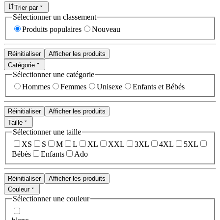
Trier par
Sélectionner un classement
Produits populaires
Nouveau
Réinitialiser
Afficher les produits
Catégorie
Sélectionner une catégorie
Hommes
Femmes
Unisexe
Enfants et Bébés
Réinitialiser
Afficher les produits
Taille
Sélectionner une taille
XS
S
M
L
XL
XXL
3XL
4XL
5XL
Bébés
Enfants
Ado
Réinitialiser
Afficher les produits
Couleur
Sélectionner une couleur