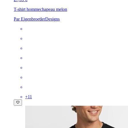
T-shirt homme
chapeau melon
Par EigenbroetlerDesigns
+
11