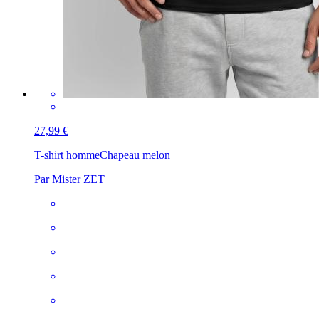
27,99 €
T-shirt homme
Chapeau melon
Par Mister ZET