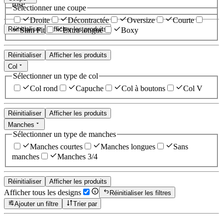
rose
Sélectionner une coupe
Droite
Décontractée
Oversize
Courte
Réinitialiser
Afficher les produits
Slim Fit
Extra longue
Boxy
Réinitialiser
Afficher les produits
Col
Sélectionner un type de col
Col rond
Capuche
Col à boutons
Col V
Réinitialiser
Afficher les produits
Manches
Sélectionner un type de manches
Manches courtes
Manches longues
Sans
manches
Manches 3/4
Réinitialiser
Afficher les produits
Afficher tous les designs
Réinitialiser les filtres
Ajouter un filtre
Trier par