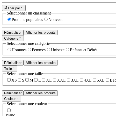
Trier par
Sélectionner un classement
Produits populaires
Nouveau
Réinitialiser
Afficher les produits
Catégorie
Sélectionner une catégorie
Hommes
Femmes
Unisexe
Enfants et Bébés
Réinitialiser
Afficher les produits
Taille
Sélectionner une taille
XS
S
M
L
XL
XXL
3XL
4XL
5XL
Béb
Réinitialiser
Afficher les produits
Couleur
Sélectionner une couleur
blanc