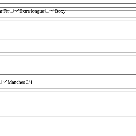
m Fit
Extra longue
Boxy
Manches 3/4