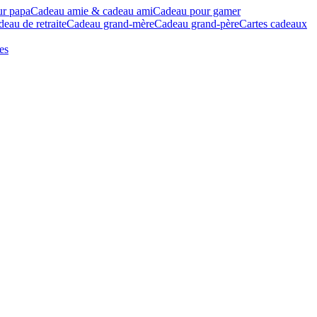
ur papa
Cadeau amie & cadeau ami
Cadeau pour gamer
eau de retraite
Cadeau grand-mère
Cadeau grand-père
Cartes cadeaux
es