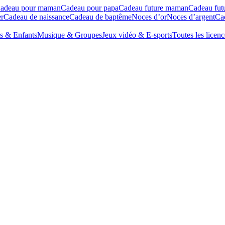
adeau pour maman
Cadeau pour papa
Cadeau future maman
Cadeau fut
r
Cadeau de naissance
Cadeau de baptême
Noces d’or
Noces d’argent
Cad
s & Enfants
Musique & Groupes
Jeux vidéo & E-sports
Toutes les licenc