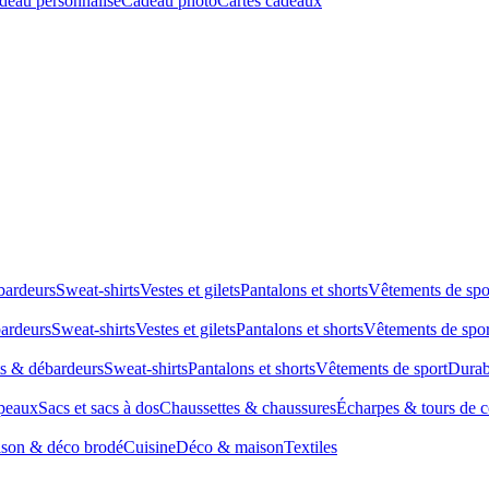
deau personnalisé
Cadeau photo
Cartes cadeaux
bardeurs
Sweat-shirts
Vestes et gilets
Pantalons et shorts
Vêtements de spo
bardeurs
Sweat-shirts
Vestes et gilets
Pantalons et shorts
Vêtements de spor
ts & débardeurs
Sweat-shirts
Pantalons et shorts
Vêtements de sport
Durab
peaux
Sacs et sacs à dos
Chaussettes & chaussures
Écharpes & tours de 
son & déco brodé
Cuisine
Déco & maison
Textiles