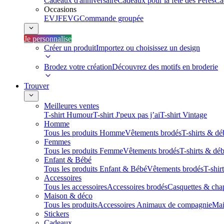
Cadeaux d'anniversaire
Cadeaux pour la fête des Pères
Ca
Occasions
EVJF
EVG
Commande groupée
Je personnalise
Créer un produit
Importez ou choisissez un design
Brodez votre création
Découvrez des motifs en broderie
Trouver
Meilleures ventes
T-shirt Humour
T-shirt J'peux pas j’ai
T-shirt Vintage
Homme
Tous les produits Homme
Vêtements brodés
T-shirts & dé
Femmes
Tous les produits Femme
Vêtements brodés
T-shirts & dé
Enfant & Bébé
Tous les produits Enfant & Bébé
Vêtements brodés
T-shir
Accessoires
Tous les accessoires
Accessoires brodés
Casquettes & cha
Maison & déco
Tous les produits
Accessoires Animaux de compagnie
Mai
Stickers
Cadeaux