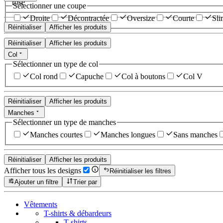
rose
Sélectionner une coupe
Droite
Décontractée
Oversize
Courte
Sli
Réinitialiser
Afficher les produits
Réinitialiser
Afficher les produits
Col
Sélectionner un type de col
Col rond
Capuche
Col à boutons
Col V
Réinitialiser
Afficher les produits
Manches
Sélectionner un type de manches
Manches courtes
Manches longues
Sans manches
Réinitialiser
Afficher les produits
Afficher tous les designs
Réinitialiser les filtres
Ajouter un filtre
Trier par
Vêtements
T-shirts & débardeurs
T-shirts