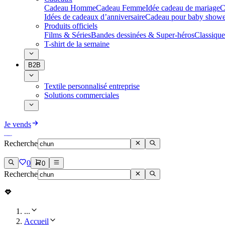
Cadeau Homme
Cadeau Femme
Idée cadeau de mariage​
C
Idées de cadeaux d’anniversaire
Cadeau pour baby showe
Produits officiels
Films & Séries
Bandes dessinées & Super-héros
Classique
T-shirt de la semaine
B2B
Textile personnalisé entreprise
Solutions commerciales
Je vends
Recherche
0
0
Recherche
...
Accueil