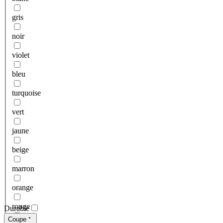
gris
noir
violet
bleu
turquoise
vert
jaune
beige
marron
orange
rouge
Durable
Coupe