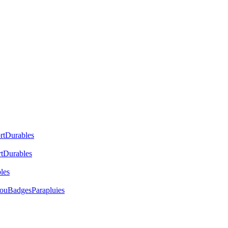
rt
Durables
t
Durables
les
cou
Badges
Parapluies