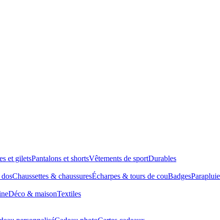
es et gilets
Pantalons et shorts
Vêtements de sport
Durables
à dos
Chaussettes & chaussures
Écharpes & tours de cou
Badges
Parapluie
ine
Déco & maison
Textiles