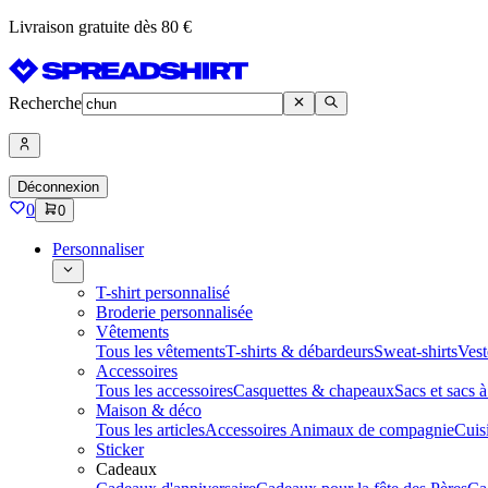
Livraison gratuite dès 80 €
Recherche
Déconnexion
0
0
Personnaliser
T-shirt personnalisé
Broderie personnalisée
Vêtements
Tous les vêtements
T-shirts & débardeurs
Sweat-shirts
Vest
Accessoires
Tous les accessoires
Casquettes & chapeaux
Sacs et sacs 
Maison & déco
Tous les articles
Accessoires Animaux de compagnie
Cuis
Sticker
Cadeaux