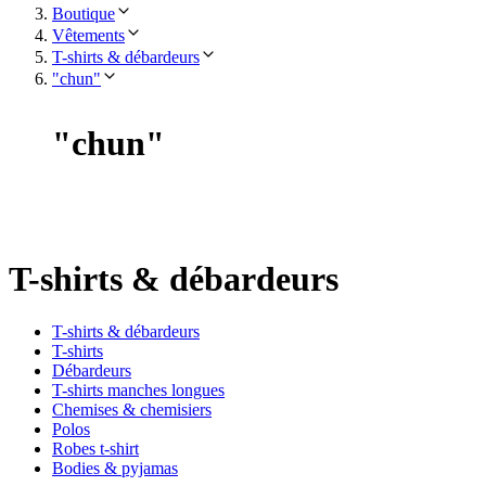
Boutique
Vêtements
T-shirts & débardeurs
"chun"
"
chun
"
T-shirts & débardeurs
T-shirts & débardeurs
T-shirts
Débardeurs
T-shirts manches longues
Chemises & chemisiers
Polos
Robes t-shirt
Bodies & pyjamas